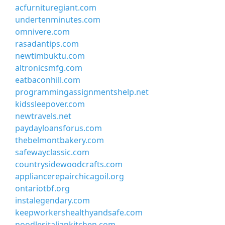
acfurnituregiant.com
undertenminutes.com
omnivere.com
rasadantips.com
newtimbuktu.com
altronicsmfg.com
eatbaconhill.com
programmingassignmentshelp.net
kidssleepover.com
newtravels.net
paydayloansforus.com
thebelmontbakery.com
safewayclassic.com
countrysidewoodcrafts.com
appliancerepairchicagoil.org
ontariotbf.org
instalegendary.com
keepworkershealthyandsafe.com
noodlesitaliankitchen.com