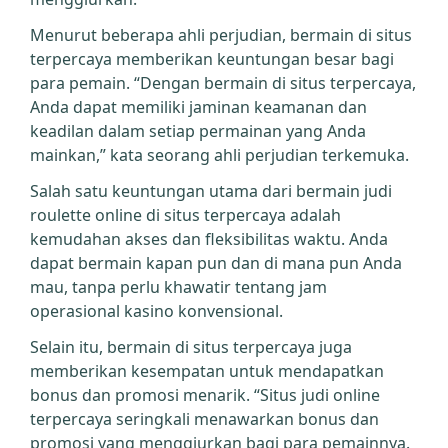
Menurut beberapa ahli perjudian, bermain di situs
terpercaya memberikan keuntungan besar bagi
para pemain. “Dengan bermain di situs terpercaya,
Anda dapat memiliki jaminan keamanan dan
keadilan dalam setiap permainan yang Anda
mainkan,” kata seorang ahli perjudian terkemuka.
Salah satu keuntungan utama dari bermain judi
roulette online di situs terpercaya adalah
kemudahan akses dan fleksibilitas waktu. Anda
dapat bermain kapan pun dan di mana pun Anda
mau, tanpa perlu khawatir tentang jam
operasional kasino konvensional.
Selain itu, bermain di situs terpercaya juga
memberikan kesempatan untuk mendapatkan
bonus dan promosi menarik. “Situs judi online
terpercaya seringkali menawarkan bonus dan
promosi yang menggiurkan bagi para pemainnya.