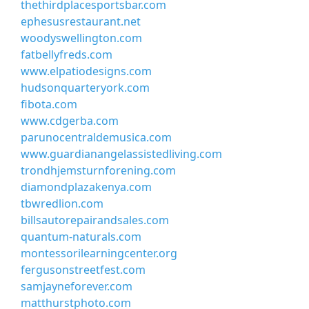
thethirdplacesportsbar.com
ephesusrestaurant.net
woodyswellington.com
fatbellyfreds.com
www.elpatiodesigns.com
hudsonquarteryork.com
fibota.com
www.cdgerba.com
parunocentraldemusica.com
www.guardianangelassistedliving.com
trondhjemsturnforening.com
diamondplazakenya.com
tbwredlion.com
billsautorepairandsales.com
quantum-naturals.com
montessorilearningcenter.org
fergusonstreetfest.com
samjayneforever.com
matthurstphoto.com