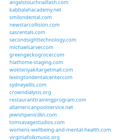
angelstouchnaillash.com
kabbalahacademy.net
smilondental.com
newstarcollision.com
sasrentals.com
secondsighttechnology.com
michaelsarver.com
greengeckogrocer.com
hlathome-staging.com
wokteriyakitargetmall.com
lexingtondentalcenter.com
sydneyellis.com
crowndialysis.org
restauranttrainingprogram.com
allamericanpoolservice.net
jewishpenicillin.com
tomsavagestudios.com
womens-wellbeing-and-mental-health.com
virginiafolkmusic.org