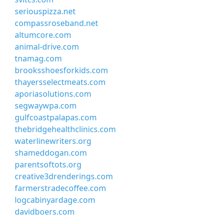
seriouspizza.net
compassroseband.net
altumcore.com
animal-drive.com
tnamag.com
brooksshoesforkids.com
thayersselectmeats.com
aporiasolutions.com
segwaywpa.com
gulfcoastpalapas.com
thebridgehealthclinics.com
waterlinewriters.org
shameddogan.com
parentsoftots.org
creative3drenderings.com
farmerstradecoffee.com
logcabinyardage.com
davidboers.com