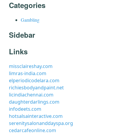
Categories
Gambling
Sidebar
Links
missclaireshay.com
limras-india.com
elperiodicodelara.com
richiesbodyandpaint.net
licindiachennai.com
daughterdarlings.com
infodeets.com
hotsalsainteractive.com
serenitysalonanddayspa.org
cedarcafeonline.com