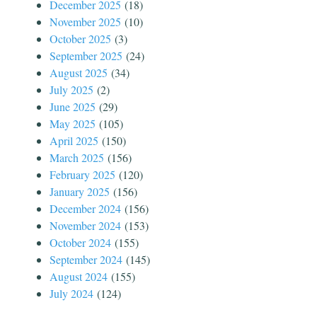
December 2025
(18)
November 2025
(10)
October 2025
(3)
September 2025
(24)
August 2025
(34)
July 2025
(2)
June 2025
(29)
May 2025
(105)
April 2025
(150)
March 2025
(156)
February 2025
(120)
January 2025
(156)
December 2024
(156)
November 2024
(153)
October 2024
(155)
September 2024
(145)
August 2024
(155)
July 2024
(124)