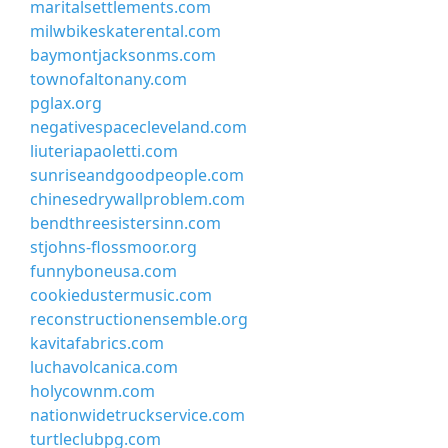
maritalsettlements.com
milwbikeskaterental.com
baymontjacksonms.com
townofaltonany.com
pglax.org
negativespacecleveland.com
liuteriapaoletti.com
sunriseandgoodpeople.com
chinesedrywallproblem.com
bendthreesistersinn.com
stjohns-flossmoor.org
funnyboneusa.com
cookiedustermusic.com
reconstructionensemble.org
kavitafabrics.com
luchavolcanica.com
holycownm.com
nationwidetruckservice.com
turtleclubpg.com