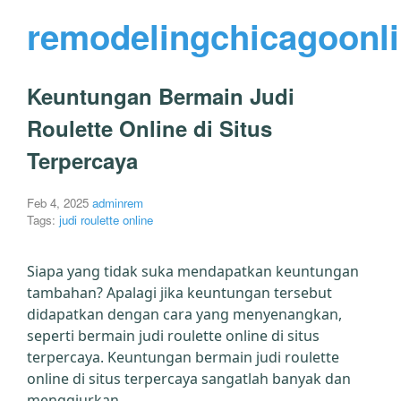
remodelingchicagoonl
Keuntungan Bermain Judi
Roulette Online di Situs
Terpercaya
Feb 4, 2025
adminrem
Tags:
judi roulette online
Siapa yang tidak suka mendapatkan keuntungan
tambahan? Apalagi jika keuntungan tersebut
didapatkan dengan cara yang menyenangkan,
seperti bermain judi roulette online di situs
terpercaya. Keuntungan bermain judi roulette
online di situs terpercaya sangatlah banyak dan
menggiurkan.