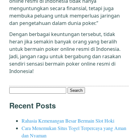
online resmi di Indonesia tidak hanya
menguntungkan secara finansial, tetapi juga
membuka peluang untuk memperluas jaringan
dan pengetahuan dalam dunia poker.”
Dengan berbagai keuntungan tersebut, tidak
heran jika semakin banyak orang yang beralih
untuk bermain poker online resmi di Indonesia.
Jadi, jangan ragu untuk bergabung dan rasakan
sendiri sensasi bermain poker online resmi di
Indonesia!
Search
for:
Recent Posts
Rahasia Kemenangan Besar Bermain Slot Hoki
Cara Menemukan Situs Togel Terpercaya yang Aman
dan Nyaman