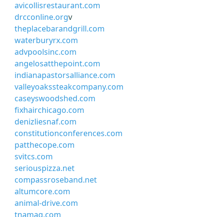
avicollisrestaurant.com
drcconline.org
v
theplacebarandgrill.com
waterburyrx.com
advpoolsinc.com
angelosatthepoint.com
indianapastorsalliance.com
valleyoakssteakcompany.com
caseyswoodshed.com
fixhairchicago.com
denizliesnaf.com
constitutionconferences.com
patthecope.com
svitcs.com
seriouspizza.net
compassroseband.net
altumcore.com
animal-drive.com
tnamag.com