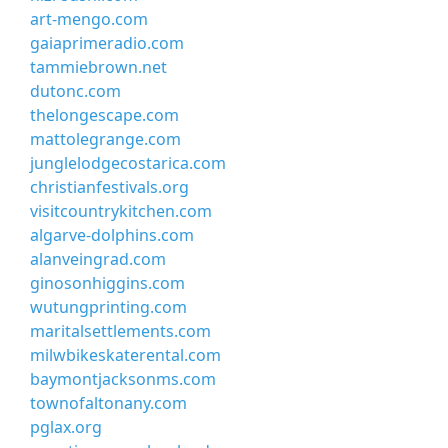
art-mengo.com
gaiaprimeradio.com
tammiebrown.net
dutonc.com
thelongescape.com
mattolegrange.com
junglelodgecostarica.com
christianfestivals.org
visitcountrykitchen.com
algarve-dolphins.com
alanveingrad.com
ginosonhiggins.com
wutungprinting.com
maritalsettlements.com
milwbikeskaterental.com
baymontjacksonms.com
townofaltonany.com
pglax.org