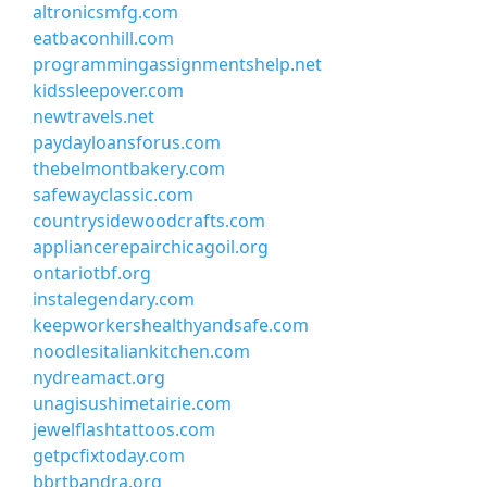
altronicsmfg.com
eatbaconhill.com
programmingassignmentshelp.net
kidssleepover.com
newtravels.net
paydayloansforus.com
thebelmontbakery.com
safewayclassic.com
countrysidewoodcrafts.com
appliancerepairchicagoil.org
ontariotbf.org
instalegendary.com
keepworkershealthyandsafe.com
noodlesitaliankitchen.com
nydreamact.org
unagisushimetairie.com
jewelflashtattoos.com
getpcfixtoday.com
bbrtbandra.org