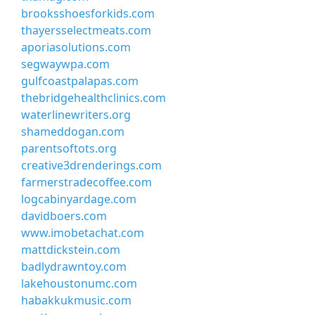
brooksshoesforkids.com
thayersselectmeats.com
aporiasolutions.com
segwaywpa.com
gulfcoastpalapas.com
thebridgehealthclinics.com
waterlinewriters.org
shameddogan.com
parentsoftots.org
creative3drenderings.com
farmerstradecoffee.com
logcabinyardage.com
davidboers.com
www.imobetachat.com
mattdickstein.com
badlydrawntoy.com
lakehoustonumc.com
habakkukmusic.com