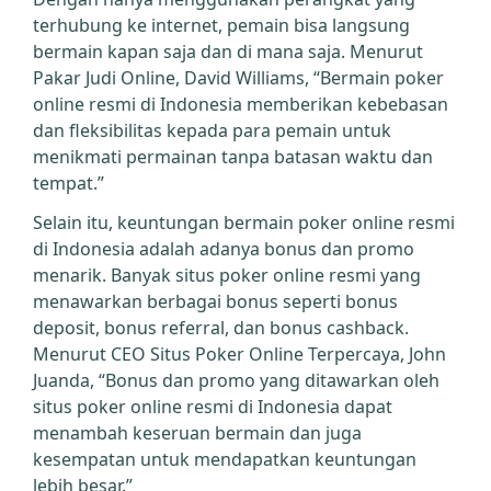
terhubung ke internet, pemain bisa langsung
bermain kapan saja dan di mana saja. Menurut
Pakar Judi Online, David Williams, “Bermain poker
online resmi di Indonesia memberikan kebebasan
dan fleksibilitas kepada para pemain untuk
menikmati permainan tanpa batasan waktu dan
tempat.”
Selain itu, keuntungan bermain poker online resmi
di Indonesia adalah adanya bonus dan promo
menarik. Banyak situs poker online resmi yang
menawarkan berbagai bonus seperti bonus
deposit, bonus referral, dan bonus cashback.
Menurut CEO Situs Poker Online Terpercaya, John
Juanda, “Bonus dan promo yang ditawarkan oleh
situs poker online resmi di Indonesia dapat
menambah keseruan bermain dan juga
kesempatan untuk mendapatkan keuntungan
lebih besar.”