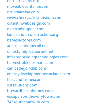
bartlettevents.org
moveablecontainer.com
grupolareina.com
www.cherryvalleymuseum.com
cotentinwebdesign.com
oldetradingpost.com
ladiesunderconstruction.org
bebeslectores.com
australiantimberoil.net
dinosfamilyrestaurant.net
infraredbuildingtechnologies.com
harvesttablehermann.com
carrosdegolfclub.com
energydevelopmentassociates.com
floraandfarmer.com
s3fsolutions.com
brevardbeachhomes.com
escapefromtheivorytower.com
743southchadwick.com