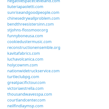
negativespacecleveland.com
liuteriapaoletti.com
sunriseandgoodpeople.com
chinesedrywallproblem.com
bendthreesistersinn.com
stjohns-flossmoor.org
funnyboneusa.com
cookiedustermusic.com
reconstructionensemble.org
kavitafabrics.com
luchavolcanica.com
holycownm.com
nationwidetruckservice.com
turtleclubpg.com
greatpacifictour.com
victoriaestrella.com
thousandwavesspa.com
courtlandcenter.com
neilfindlaymsp.com