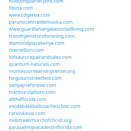
hudsonquarteryork.com
fibota.com
www.cdgerba.com
parunocentraldemusica.com
www.guardianangelassistedliving.com
trondhjemsturnforening.com
diamondplazakenya.com
tbwredlion.com
billsautorepairandsales.com
quantum-naturals.com
montessorilearningcenter.org
fergusonstreetfest.com
samjayneforever.com
matthurstphoto.com
alltheflorida.com
insidebaseballcoachesclinic.com
carsinkauai.com
millstreetchurchofchrist.org
parasailingvacadestinflorida.com