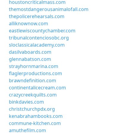
houstoncriticalmass.com
themostdangerousanimalofall.com
thepolicerehearsals.com
alliknownow.com
eastlewiscountychamber.com
tribunalcontenciosobc.org
sloclassicalacademy.com
dasilvaboards.com
glennabatson.com
strayhornmarina.com
flaglerproductions.com
brawndefinition.com
continentalicecream.com
crazycreekquilts.com
binkdavies.com
christchurchpdx.org
kenabrahambooks.com
commune-kitchen.com
amuthefilm.com