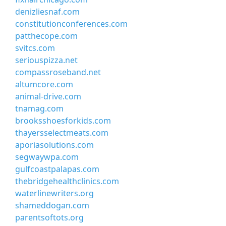
denizliesnaf.com
constitutionconferences.com
patthecope.com
svitcs.com
seriouspizza.net
compassroseband.net
altumcore.com
animal-drive.com
tnamag.com
brooksshoesforkids.com
thayersselectmeats.com
aporiasolutions.com
segwaywpa.com
gulfcoastpalapas.com
thebridgehealthclinics.com
waterlinewriters.org
shameddogan.com
parentsoftots.org