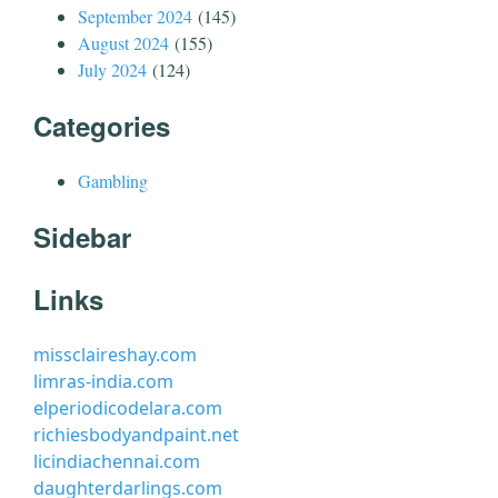
September 2024
(145)
August 2024
(155)
July 2024
(124)
Categories
Gambling
Sidebar
Links
missclaireshay.com
limras-india.com
elperiodicodelara.com
richiesbodyandpaint.net
licindiachennai.com
daughterdarlings.com