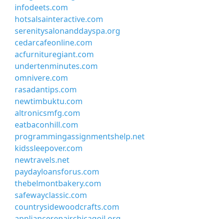
infodeets.com
hotsalsainteractive.com
serenitysalonanddayspa.org
cedarcafeonline.com
acfurnituregiant.com
undertenminutes.com
omnivere.com
rasadantips.com
newtimbuktu.com
altronicsmfg.com
eatbaconhill.com
programmingassignmentshelp.net
kidssleepover.com
newtravels.net
paydayloansforus.com
thebelmontbakery.com
safewayclassic.com
countrysidewoodcrafts.com
appliancerepairchicagoil.org