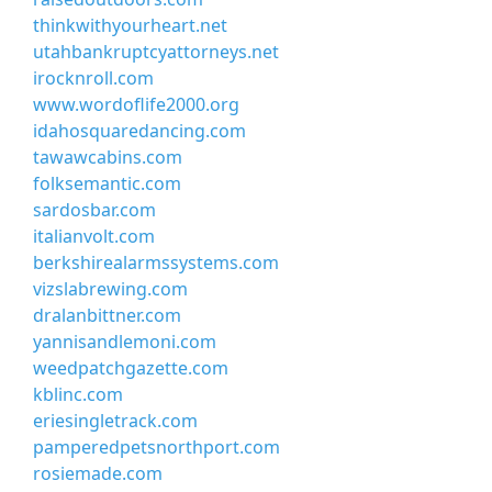
thinkwithyourheart.net
utahbankruptcyattorneys.net
irocknroll.com
www.wordoflife2000.org
idahosquaredancing.com
tawawcabins.com
folksemantic.com
sardosbar.com
italianvolt.com
berkshirealarmssystems.com
vizslabrewing.com
dralanbittner.com
yannisandlemoni.com
weedpatchgazette.com
kblinc.com
eriesingletrack.com
pamperedpetsnorthport.com
rosiemade.com