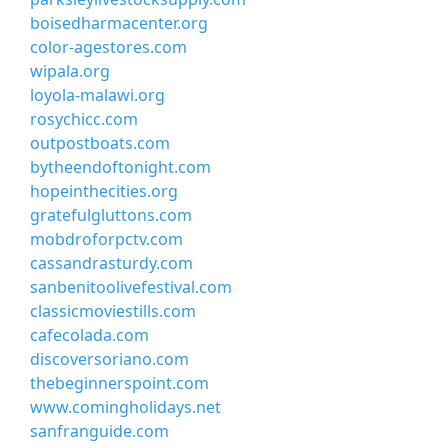
boisedharmacenter.org
color-agestores.com
wipala.org
loyola-malawi.org
rosychicc.com
outpostboats.com
bytheendoftonight.com
hopeinthecities.org
gratefulgluttons.com
mobdroforpctv.com
cassandrasturdy.com
sanbenitoolivefestival.com
classicmoviestills.com
cafecolada.com
discoversoriano.com
thebeginnerspoint.com
www.comingholidays.net
sanfranguide.com