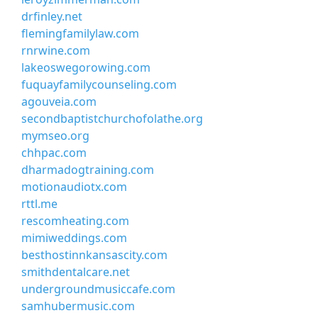
drfinley.net
flemingfamilylaw.com
rnrwine.com
lakeoswegorowing.com
fuquayfamilycounseling.com
agouveia.com
secondbaptistchurchofolathe.org
mymseo.org
chhpac.com
dharmadogtraining.com
motionaudiotx.com
rttl.me
rescomheating.com
mimiweddings.com
besthostinnkansascity.com
smithdentalcare.net
undergroundmusiccafe.com
samhubermusic.com