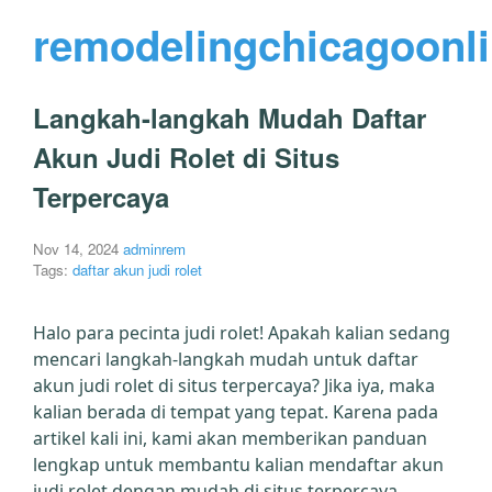
remodelingchicagoonl
Langkah-langkah Mudah Daftar
Akun Judi Rolet di Situs
Terpercaya
Nov 14, 2024
adminrem
Tags:
daftar akun judi rolet
Halo para pecinta judi rolet! Apakah kalian sedang
mencari langkah-langkah mudah untuk daftar
akun judi rolet di situs terpercaya? Jika iya, maka
kalian berada di tempat yang tepat. Karena pada
artikel kali ini, kami akan memberikan panduan
lengkap untuk membantu kalian mendaftar akun
judi rolet dengan mudah di situs terpercaya.