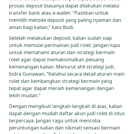
proses deposit biasanya dapat dilakukan melalui
transfer bank atau e-wallet. “Pastikan untuk
memilih metode deposit yang paling nyaman dan
aman bagi kalian,” kata Budi.
Setelah melakukan deposit, kalian sudah siap
untuk memulai permainan judi rolet. Jangan lupa
untuk memahami aturan dan strategi bermain
rolet agar dapat memaksimalkan peluang
kemenangan kalian. Menurut ahli strategi judi,
Indra Gunawan, “Ketahui secara detail aturan main
rolet dan kembangkan strategi bermain yang
tepat agar dapat meraih kemenangan dengan
lebih mudah.”
Dengan mengikuti langkah-langkah di atas, kalian
dapat dengan mudah daftar akun judi rolet di situs
terpercaya. Jangan ragu untuk mencoba
peruntungan kalian dan nikmati sensasi bermain