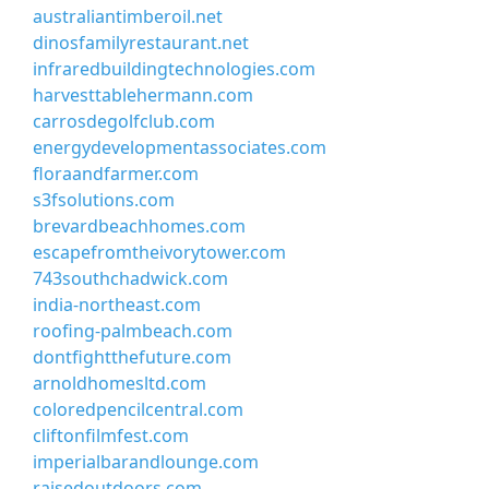
australiantimberoil.net
dinosfamilyrestaurant.net
infraredbuildingtechnologies.com
harvesttablehermann.com
carrosdegolfclub.com
energydevelopmentassociates.com
floraandfarmer.com
s3fsolutions.com
brevardbeachhomes.com
escapefromtheivorytower.com
743southchadwick.com
india-northeast.com
roofing-palmbeach.com
dontfightthefuture.com
arnoldhomesltd.com
coloredpencilcentral.com
cliftonfilmfest.com
imperialbarandlounge.com
raisedoutdoors.com