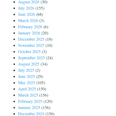
August 2026
(30)
July 2026
(155)
June 2026
(68)
March 2026
(3)
February 2026
(6)
January 2026
(20)
December 2025
(18)
November 2025
(10)
October 2025
(3)
September 2025
(24)
August 2025
(34)
July 2025
(2)
June 2025
(29)
May 2025
(105)
April 2025
(150)
March 2025
(156)
February 2025
(120)
January 2025
(156)
December 2024
(156)