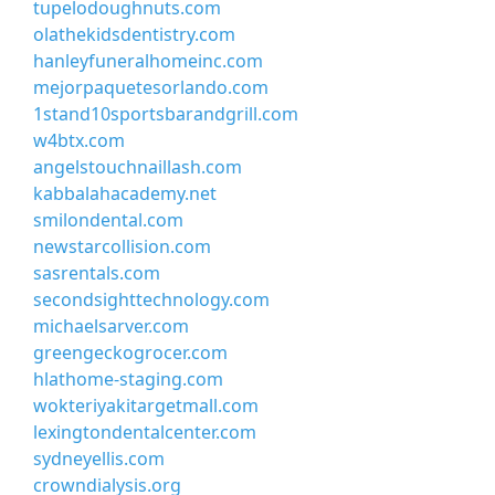
tupelodoughnuts.com
olathekidsdentistry.com
hanleyfuneralhomeinc.com
mejorpaquetesorlando.com
1stand10sportsbarandgrill.com
w4btx.com
angelstouchnaillash.com
kabbalahacademy.net
smilondental.com
newstarcollision.com
sasrentals.com
secondsighttechnology.com
michaelsarver.com
greengeckogrocer.com
hlathome-staging.com
wokteriyakitargetmall.com
lexingtondentalcenter.com
sydneyellis.com
crowndialysis.org