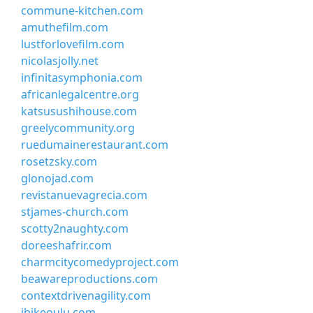
commune-kitchen.com
amuthefilm.com
lustforlovefilm.com
nicolasjolly.net
infinitasymphonia.com
africanlegalcentre.org
katsusushihouse.com
greelycommunity.org
ruedumainerestaurant.com
rosetzsky.com
glonojad.com
revistanuevagrecia.com
stjames-church.com
scotty2naughty.com
doreeshafrir.com
charmcitycomedyproject.com
beawareproductions.com
contextdrivenagility.com
ibikeoulu.com