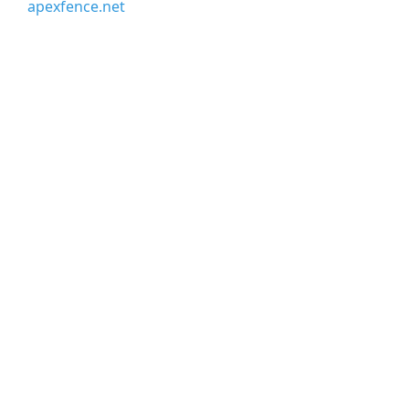
apexfence.net