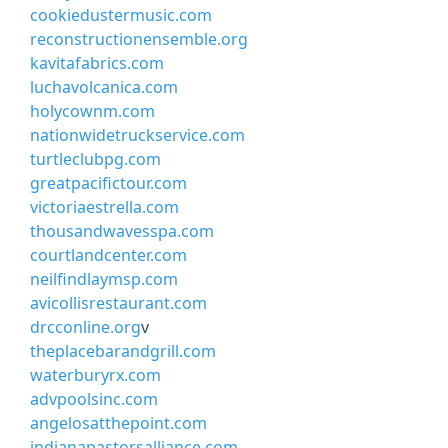
cookiedustermusic.com
reconstructionensemble.org
kavitafabrics.com
luchavolcanica.com
holycownm.com
nationwidetruckservice.com
turtleclubpg.com
greatpacifictour.com
victoriaestrella.com
thousandwavesspa.com
courtlandcenter.com
neilfindlaymsp.com
avicollisrestaurant.com
drcconline.org
v
theplacebarandgrill.com
waterburyrx.com
advpoolsinc.com
angelosatthepoint.com
indianapastorsalliance.com