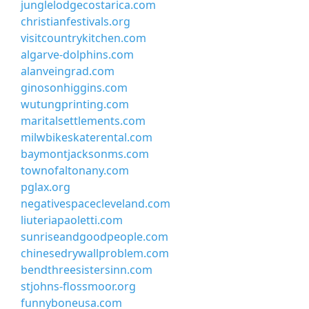
junglelodgecostarica.com
christianfestivals.org
visitcountrykitchen.com
algarve-dolphins.com
alanveingrad.com
ginosonhiggins.com
wutungprinting.com
maritalsettlements.com
milwbikeskaterental.com
baymontjacksonms.com
townofaltonany.com
pglax.org
negativespacecleveland.com
liuteriapaoletti.com
sunriseandgoodpeople.com
chinesedrywallproblem.com
bendthreesistersinn.com
stjohns-flossmoor.org
funnyboneusa.com