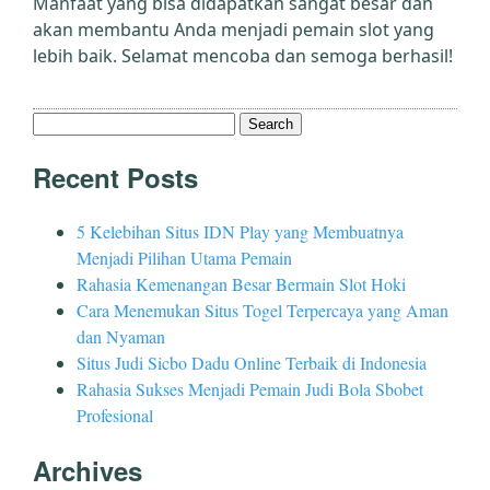
Manfaat yang bisa didapatkan sangat besar dan
akan membantu Anda menjadi pemain slot yang
lebih baik. Selamat mencoba dan semoga berhasil!
Search
for:
Recent Posts
5 Kelebihan Situs IDN Play yang Membuatnya
Menjadi Pilihan Utama Pemain
Rahasia Kemenangan Besar Bermain Slot Hoki
Cara Menemukan Situs Togel Terpercaya yang Aman
dan Nyaman
Situs Judi Sicbo Dadu Online Terbaik di Indonesia
Rahasia Sukses Menjadi Pemain Judi Bola Sbobet
Profesional
Archives