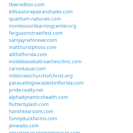
tbwredlion.com
billsautorepairandsales.com
quantum-naturals.com
montessorilearningcenter.org
fergusonstreetfest.com
samjayneforever.com
matthurstphoto.com
alltheflorida.com
insidebaseballcoachesclinic.com
carsinkauai.com
millstreetchurchofchrist.org
parasailingvacadestinflorida.com
pride-realty.net
alphadynamicshealth.com
flutterbylash.com
hanlintearoom.com
funnyduckfarms.com
jenwaite.com
elevatemanagementgroup.com