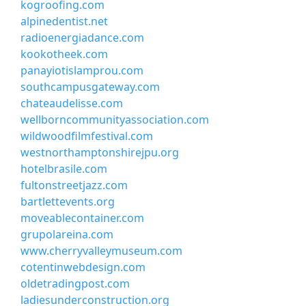
kogroofing.com
alpinedentist.net
radioenergiadance.com
kookotheek.com
panayiotislamprou.com
southcampusgateway.com
chateaudelisse.com
wellborncommunityassociation.com
wildwoodfilmfestival.com
westnorthamptonshirejpu.org
hotelbrasile.com
fultonstreetjazz.com
bartlettevents.org
moveablecontainer.com
grupolareina.com
www.cherryvalleymuseum.com
cotentinwebdesign.com
oldetradingpost.com
ladiesunderconstruction.org