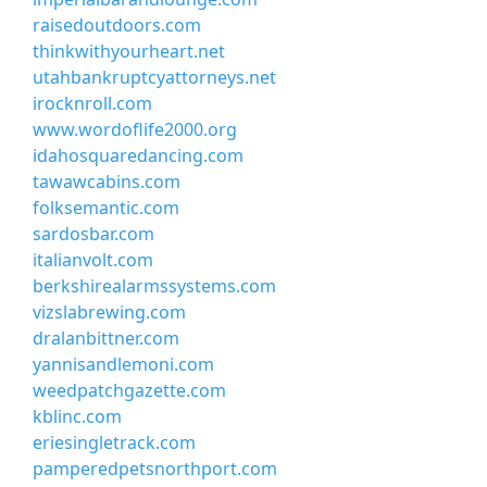
raisedoutdoors.com
thinkwithyourheart.net
utahbankruptcyattorneys.net
irocknroll.com
www.wordoflife2000.org
idahosquaredancing.com
tawawcabins.com
folksemantic.com
sardosbar.com
italianvolt.com
berkshirealarmssystems.com
vizslabrewing.com
dralanbittner.com
yannisandlemoni.com
weedpatchgazette.com
kblinc.com
eriesingletrack.com
pamperedpetsnorthport.com