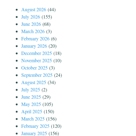
August 2026
(44)
July 2026
(155)
June 2026
(68)
March 2026
(3)
February 2026
(6)
January 2026
(20)
December 2025
(18)
November 2025
(10)
October 2025
(3)
September 2025
(24)
August 2025
(34)
July 2025
(2)
June 2025
(29)
May 2025
(105)
April 2025
(150)
March 2025
(156)
February 2025
(120)
January 2025
(156)