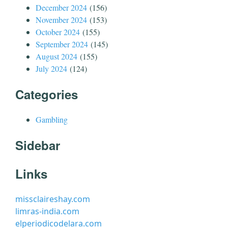
December 2024
(156)
November 2024
(153)
October 2024
(155)
September 2024
(145)
August 2024
(155)
July 2024
(124)
Categories
Gambling
Sidebar
Links
missclaireshay.com
limras-india.com
elperiodicodelara.com