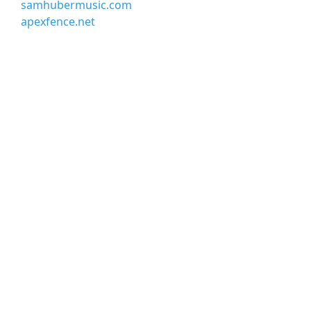
samhubermusic.com
apexfence.net