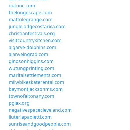
dutonc.com
thelongescape.com
mattolegrange.com
junglelodgecostarica.com
christianfestivals.org
visitcountrykitchen.com
algarve-dolphins.com
alanveingrad.com
ginosonhiggins.com
wutungprinting.com
maritalsettlements.com
milwbikeskaterental.com
baymontjacksonms.com
townofaltonany.com
pglax.org
negativespacecleveland.com
liuteriapaoletti.com
sunriseandgoodpeople.com