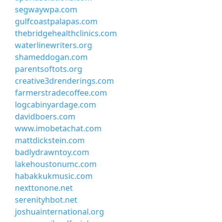
segwaywpa.com
gulfcoastpalapas.com
thebridgehealthclinics.com
waterlinewriters.org
shameddogan.com
parentsoftots.org
creative3drenderings.com
farmerstradecoffee.com
logcabinyardage.com
davidboers.com
www.imobetachat.com
mattdickstein.com
badlydrawntoy.com
lakehoustonumc.com
habakkukmusic.com
nexttonone.net
serenityhbot.net
joshuainternational.org