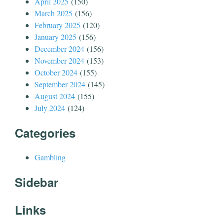
April 2025
(150)
March 2025
(156)
February 2025
(120)
January 2025
(156)
December 2024
(156)
November 2024
(153)
October 2024
(155)
September 2024
(145)
August 2024
(155)
July 2024
(124)
Categories
Gambling
Sidebar
Links