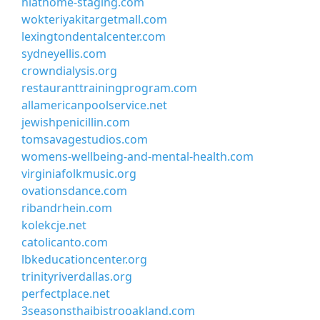
hlathome-staging.com
wokteriyakitargetmall.com
lexingtondentalcenter.com
sydneyellis.com
crowndialysis.org
restauranttrainingprogram.com
allamericanpoolservice.net
jewishpenicillin.com
tomsavagestudios.com
womens-wellbeing-and-mental-health.com
virginiafolkmusic.org
ovationsdance.com
ribandrhein.com
kolekcje.net
catolicanto.com
lbkeducationcenter.org
trinityriverdallas.org
perfectplace.net
3seasonsthaibistrooakland.com