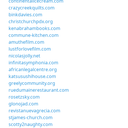
continentalicecream.com
crazycreekquilts.com
binkdavies.com
christchurchpdx.org
kenabrahambooks.com
commune-kitchen.com
amuthefilm.com
lustforlovefilm.com
nicolasjolly.net
infinitasymphonia.com
africanlegalcentre.org
katsusushihouse.com
greelycommunity.org
ruedumainerestaurant.com
rosetzsky.com
glonojad.com
revistanuevagrecia.com
stjames-church.com
scotty2naughty.com