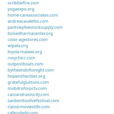
scribblefire.com
yogaexpo.org
home-careassociates.com
andreacavaletto.com
parksleylivestocksupply.com
boisedharmacenter.org
color-agestores.com
wipala.org
loyola-malawi.org
rosychicc.com
outpostboats.com
bytheendoftonight.com
hopeinthecities.org
gratefulgluttons.com
mobdroforpctv.com
cassandrasturdy.com
sanbenitoolivefestival.com
classicmoviestills.com
cafecolada.com