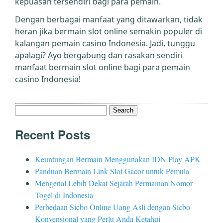
kepuasan tersendiri bagi para pemain.
Dengan berbagai manfaat yang ditawarkan, tidak
heran jika bermain slot online semakin populer di
kalangan pemain casino Indonesia. Jadi, tunggu
apalagi? Ayo bergabung dan rasakan sendiri
manfaat bermain slot online bagi para pemain
casino Indonesia!
Search
for:
Recent Posts
Keuntungan Bermain Menggunakan IDN Play APK
Panduan Bermain Link Slot Gacor untuk Pemula
Mengenal Lebih Dekat Sejarah Permainan Nomor
Togel di Indonesia
Perbedaan Sicbo Online Uang Asli dengan Sicbo
Konvensional yang Perlu Anda Ketahui