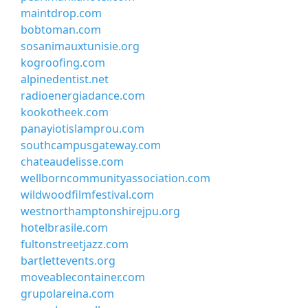
maintdrop.com
bobtoman.com
sosanimauxtunisie.org
kogroofing.com
alpinedentist.net
radioenergiadance.com
kookotheek.com
panayiotislamprou.com
southcampusgateway.com
chateaudelisse.com
wellborncommunityassociation.com
wildwoodfilmfestival.com
westnorthamptonshirejpu.org
hotelbrasile.com
fultonstreetjazz.com
bartlettevents.org
moveablecontainer.com
grupolareina.com