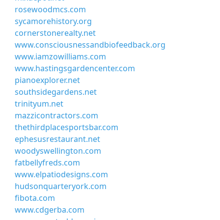
rosewoodmcs.com
sycamorehistory.org
cornerstonerealty.net
www.consciousnessandbiofeedback.org
www.iamzowilliams.com
www.hastingsgardencenter.com
pianoexplorer.net
southsidegardens.net
trinityum.net
mazzicontractors.com
thethirdplacesportsbar.com
ephesusrestaurant.net
woodyswellington.com
fatbellyfreds.com
www.elpatiodesigns.com
hudsonquarteryork.com
fibota.com
www.cdgerba.com