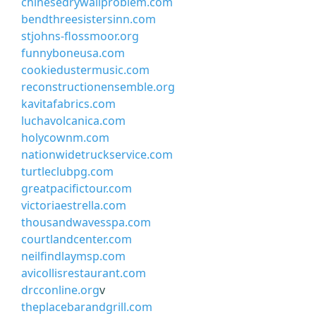
chinesedrywallproblem.com
bendthreesistersinn.com
stjohns-flossmoor.org
funnyboneusa.com
cookiedustermusic.com
reconstructionensemble.org
kavitafabrics.com
luchavolcanica.com
holycownm.com
nationwidetruckservice.com
turtleclubpg.com
greatpacifictour.com
victoriaestrella.com
thousandwavesspa.com
courtlandcenter.com
neilfindlaymsp.com
avicollisrestaurant.com
drcconline.org
v
theplacebarandgrill.com