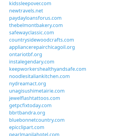
kidssleepover.com
newtravels.net
paydayloansforus.com
thebelmontbakery.com
safewayclassic.com
countrysidewoodcrafts.com
appliancerepairchicagoil.org
ontariotbf.org
instalegendary.com
keepworkershealthyandsafe.com
noodlesitaliankitchen.com
nydreamact.org
unagisushimetairie.com
jewelflashtattoos.com
getpcfixtoday.com
bbrtbandra.org
bluebonnetcountry.com
epicclipart.com
pearlmanilahotel.com