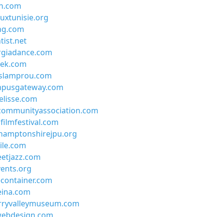
n.com
uxtunisie.org
ng.com
tist.net
rgiadance.com
ek.com
islamprou.com
mpusgateway.com
elisse.com
communityassociation.com
ilmfestival.com
hamptonshirejpu.org
ile.com
eetjazz.com
vents.org
container.com
eina.com
ryvalleymuseum.com
webdesign.com