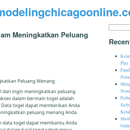
modelingchicagoonline.
Search
alam Meningkatkan Peluang
for:
Recen
Keun
Play
Pand
Pemu
gkatkan Peluang Menang
Meng
Nomo
l dan ingin meningkatkan peluang
Perb
ukses dalam bermain togel adalah
Sicb
 Data togel dapat memberikan Anda
Keta
eningkatkan peluang menang Anda.
Sbob
n data togel dapat membantu Anda
Onli
ul dalam hasil togel sebelumnya.