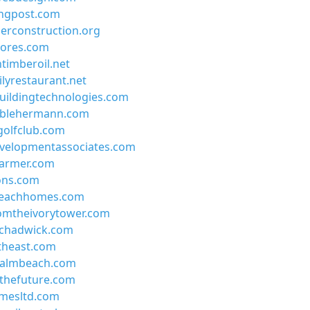
ingpost.com
erconstruction.org
tores.com
ntimberoil.net
lyrestaurant.net
uildingtechnologies.com
ablehermann.com
golfclub.com
velopmentassociates.com
farmer.com
ons.com
beachhomes.com
omtheivorytower.com
chadwick.com
theast.com
palmbeach.com
tthefuture.com
mesltd.com