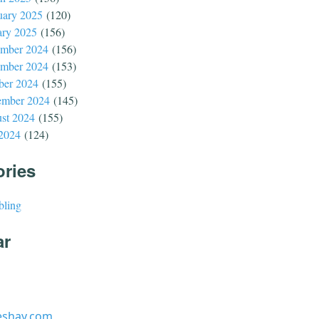
uary 2025
(120)
ary 2025
(156)
mber 2024
(156)
mber 2024
(153)
ber 2024
(155)
ember 2024
(145)
st 2024
(155)
 2024
(124)
ories
ling
ar
reshay.com