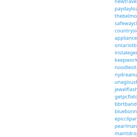
newtravel
paydaylo
thebelmo
safewayc
countrys
appliance
ontariotb
instaleg
keepwork
noodlesit
nydreama
unagisus
jewelflas
getpcfix
bbrtband
bluebonn
epicclipa
pearlman
maintdro