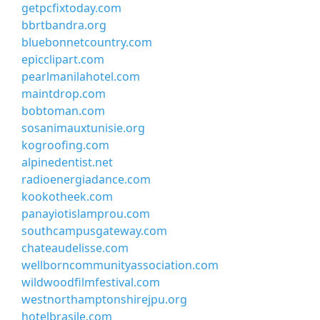
getpcfixtoday.com
bbrtbandra.org
bluebonnetcountry.com
epicclipart.com
pearlmanilahotel.com
maintdrop.com
bobtoman.com
sosanimauxtunisie.org
kogroofing.com
alpinedentist.net
radioenergiadance.com
kookotheek.com
panayiotislamprou.com
southcampusgateway.com
chateaudelisse.com
wellborncommunityassociation.com
wildwoodfilmfestival.com
westnorthamptonshirejpu.org
hotelbrasile.com