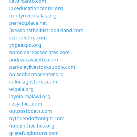
catolicanto.com
lbkeducationcenter.org
trinityriverdallas.org
perfectplace.net
3seasonsthaibistrooakland.com
scribblefire.com
yogaexpo.org
home-careassociates.com
andreacavaletto.com
parksleylivestocksupply.com
boisedharmacenter.org
color-agestores.com
wipala.org
loyola-malawi.org
rosychicc.com
outpostboats.com
bytheendoftonight.com
hopeinthecities.org
gratefulgluttons.com