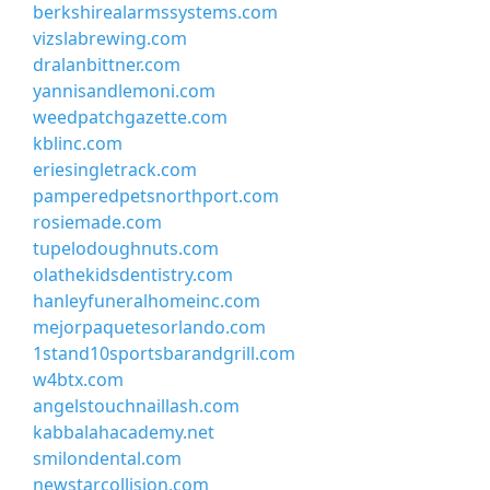
berkshirealarmssystems.com
vizslabrewing.com
dralanbittner.com
yannisandlemoni.com
weedpatchgazette.com
kblinc.com
eriesingletrack.com
pamperedpetsnorthport.com
rosiemade.com
tupelodoughnuts.com
olathekidsdentistry.com
hanleyfuneralhomeinc.com
mejorpaquetesorlando.com
1stand10sportsbarandgrill.com
w4btx.com
angelstouchnaillash.com
kabbalahacademy.net
smilondental.com
newstarcollision.com