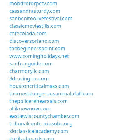
mobdroforpctv.com
cassandrasturdy.com
sanbenitoolivefestival.com
classicmoviestills.com
cafecolada.com
discoversoriano.com
thebeginnerspoint.com
www.comingholidays.net
sanfranguide.com
charmoryllc.com
3dracinginc.com
houstoncriticalmass.com
themostdangerousanimalofall.com
thepolicerehearsals.com
alliknownow.com
eastlewiscountychamber.com
tribunalcontenciosobc.org
sloclassicalacademy.com
dasilvaboards.com