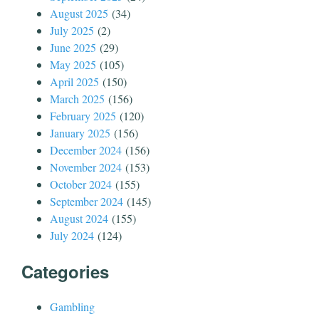
August 2025
(34)
July 2025
(2)
June 2025
(29)
May 2025
(105)
April 2025
(150)
March 2025
(156)
February 2025
(120)
January 2025
(156)
December 2024
(156)
November 2024
(153)
October 2024
(155)
September 2024
(145)
August 2024
(155)
July 2024
(124)
Categories
Gambling