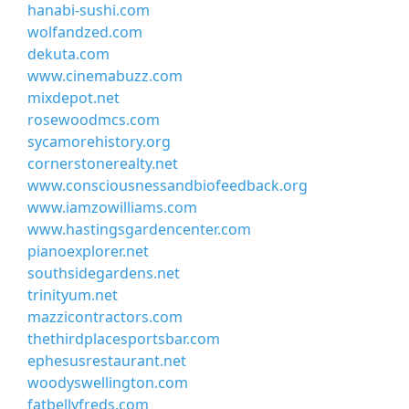
hanabi-sushi.com
wolfandzed.com
dekuta.com
www.cinemabuzz.com
mixdepot.net
rosewoodmcs.com
sycamorehistory.org
cornerstonerealty.net
www.consciousnessandbiofeedback.org
www.iamzowilliams.com
www.hastingsgardencenter.com
pianoexplorer.net
southsidegardens.net
trinityum.net
mazzicontractors.com
thethirdplacesportsbar.com
ephesusrestaurant.net
woodyswellington.com
fatbellyfreds.com