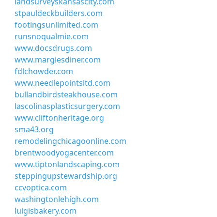
landsurveyskansascity.com
stpauldeckbuilders.com
footingsunlimited.com
runsnoqualmie.com
www.docsdrugs.com
www.margiesdiner.com
fdlchowder.com
www.needlepointsltd.com
bullandbirdsteakhouse.com
lascolinasplasticsurgery.com
www.cliftonheritage.org
sma43.org
remodelingchicagoonline.com
brentwoodyogacenter.com
www.tiptonlandscaping.com
steppingupstewardship.org
ccvoptica.com
washingtonlehigh.com
luigisbakery.com