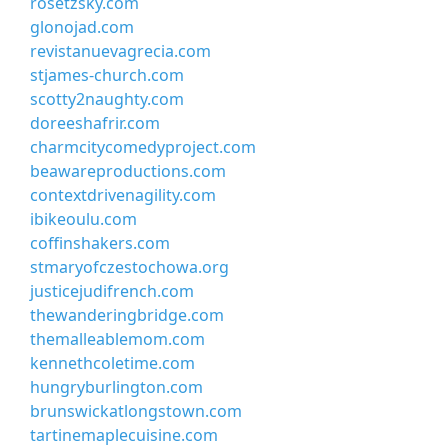
rosetzsky.com
glonojad.com
revistanuevagrecia.com
stjames-church.com
scotty2naughty.com
doreeshafrir.com
charmcitycomedyproject.com
beawareproductions.com
contextdrivenagility.com
ibikeoulu.com
coffinshakers.com
stmaryofczestochowa.org
justicejudifrench.com
thewanderingbridge.com
themalleablemom.com
kennethcoletime.com
hungryburlington.com
brunswickatlongstown.com
tartinemaplecuisine.com