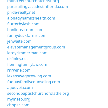
millstreetchurchofchrist.org
parasailingvacadestinflorida.com
pride-realty.net
alphadynamicshealth.com
flutterbylash.com
hanlintearoom.com
funnyduckfarms.com
jenwaite.com
elevatemanagementgroup.com
leroyzimmerman.com
drfinley.net
flemingfamilylaw.com
rnrwine.com
lakeoswegorowing.com
fuquayfamilycounseling.com
agouveia.com
secondbaptistchurchofolathe.org
mymseo.org
chhpac.com