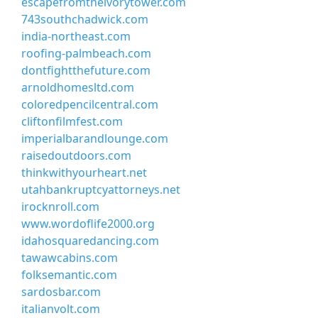
escapefromtheivorytower.com
743southchadwick.com
india-northeast.com
roofing-palmbeach.com
dontfightthefuture.com
arnoldhomesltd.com
coloredpencilcentral.com
cliftonfilmfest.com
imperialbarandlounge.com
raisedoutdoors.com
thinkwithyourheart.net
utahbankruptcyattorneys.net
irocknroll.com
www.wordoflife2000.org
idahosquaredancing.com
tawawcabins.com
folksemantic.com
sardosbar.com
italianvolt.com