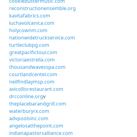
cookiedustermusic.com
reconstructionensemble.org
kavitafabrics.com
luchavolcanica.com
holycownm.com
nationwidetruckservice.com
turtleclubpg.com
greatpacifictour.com
victoriaestrella.com
thousandwavesspa.com
courtlandcenter.com
neilfindlaymsp.com
avicollisrestaurant.com
drcconline.org
v
theplacebarandgrill.com
waterburyrx.com
advpoolsinc.com
angelosatthepoint.com
indianapastorsalliance.com