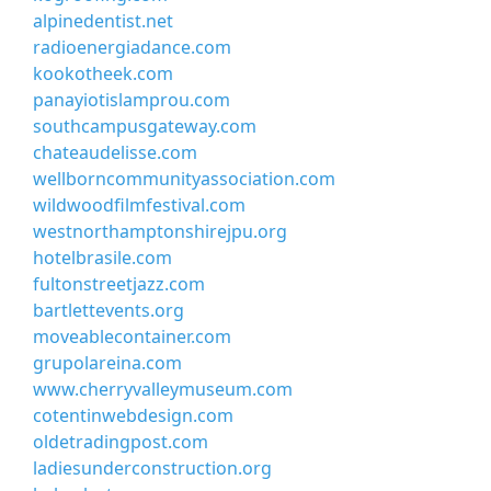
alpinedentist.net
radioenergiadance.com
kookotheek.com
panayiotislamprou.com
southcampusgateway.com
chateaudelisse.com
wellborncommunityassociation.com
wildwoodfilmfestival.com
westnorthamptonshirejpu.org
hotelbrasile.com
fultonstreetjazz.com
bartlettevents.org
moveablecontainer.com
grupolareina.com
www.cherryvalleymuseum.com
cotentinwebdesign.com
oldetradingpost.com
ladiesunderconstruction.org