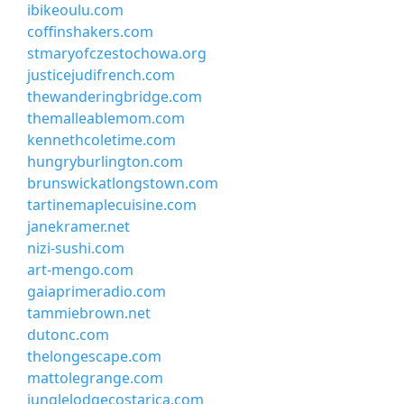
ibikeoulu.com
coffinshakers.com
stmaryofczestochowa.org
justicejudifrench.com
thewanderingbridge.com
themalleablemom.com
kennethcoletime.com
hungryburlington.com
brunswickatlongstown.com
tartinemaplecuisine.com
janekramer.net
nizi-sushi.com
art-mengo.com
gaiaprimeradio.com
tammiebrown.net
dutonc.com
thelongescape.com
mattolegrange.com
junglelodgecostarica.com