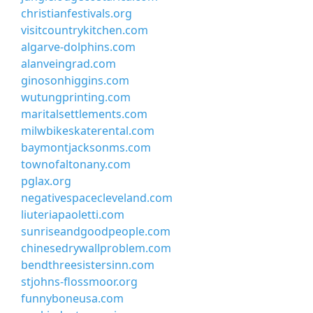
christianfestivals.org
visitcountrykitchen.com
algarve-dolphins.com
alanveingrad.com
ginosonhiggins.com
wutungprinting.com
maritalsettlements.com
milwbikeskaterental.com
baymontjacksonms.com
townofaltonany.com
pglax.org
negativespacecleveland.com
liuteriapaoletti.com
sunriseandgoodpeople.com
chinesedrywallproblem.com
bendthreesistersinn.com
stjohns-flossmoor.org
funnyboneusa.com