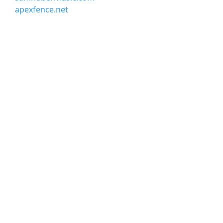
apexfence.net