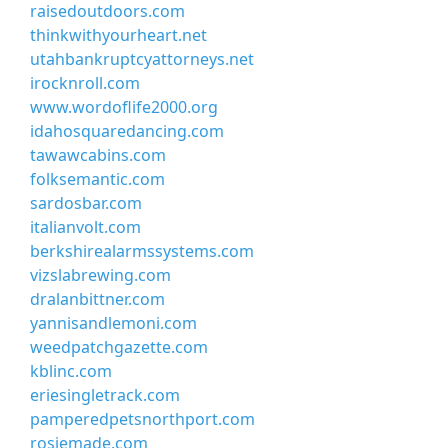
raisedoutdoors.com
thinkwithyourheart.net
utahbankruptcyattorneys.net
irocknroll.com
www.wordoflife2000.org
idahosquaredancing.com
tawawcabins.com
folksemantic.com
sardosbar.com
italianvolt.com
berkshirealarmssystems.com
vizslabrewing.com
dralanbittner.com
yannisandlemoni.com
weedpatchgazette.com
kblinc.com
eriesingletrack.com
pamperedpetsnorthport.com
rosiemade.com