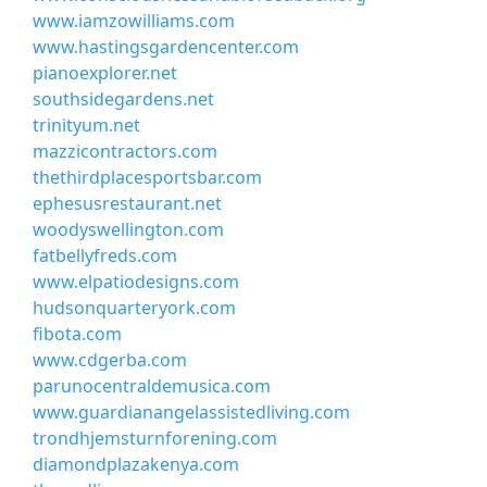
www.iamzowilliams.com
www.hastingsgardencenter.com
pianoexplorer.net
southsidegardens.net
trinityum.net
mazzicontractors.com
thethirdplacesportsbar.com
ephesusrestaurant.net
woodyswellington.com
fatbellyfreds.com
www.elpatiodesigns.com
hudsonquarteryork.com
fibota.com
www.cdgerba.com
parunocentraldemusica.com
www.guardianangelassistedliving.com
trondhjemsturnforening.com
diamondplazakenya.com