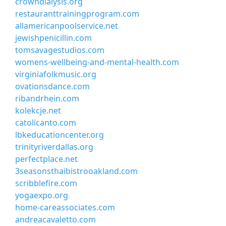
crowndialysis.org
restauranttrainingprogram.com
allamericanpoolservice.net
jewishpenicillin.com
tomsavagestudios.com
womens-wellbeing-and-mental-health.com
virginiafolkmusic.org
ovationsdance.com
ribandrhein.com
kolekcje.net
catolicanto.com
lbkeducationcenter.org
trinityriverdallas.org
perfectplace.net
3seasonsthaibistrooakland.com
scribblefire.com
yogaexpo.org
home-careassociates.com
andreacavaletto.com