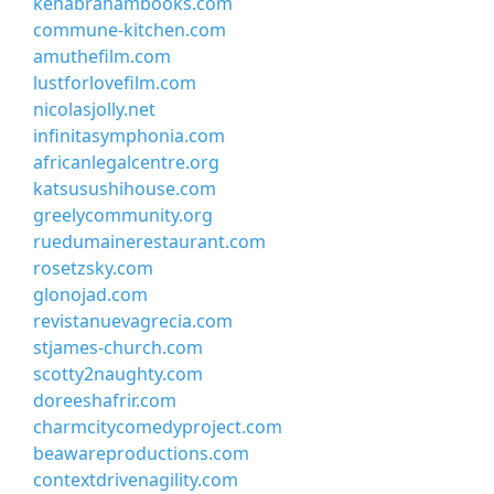
kenabrahambooks.com
commune-kitchen.com
amuthefilm.com
lustforlovefilm.com
nicolasjolly.net
infinitasymphonia.com
africanlegalcentre.org
katsusushihouse.com
greelycommunity.org
ruedumainerestaurant.com
rosetzsky.com
glonojad.com
revistanuevagrecia.com
stjames-church.com
scotty2naughty.com
doreeshafrir.com
charmcitycomedyproject.com
beawareproductions.com
contextdrivenagility.com