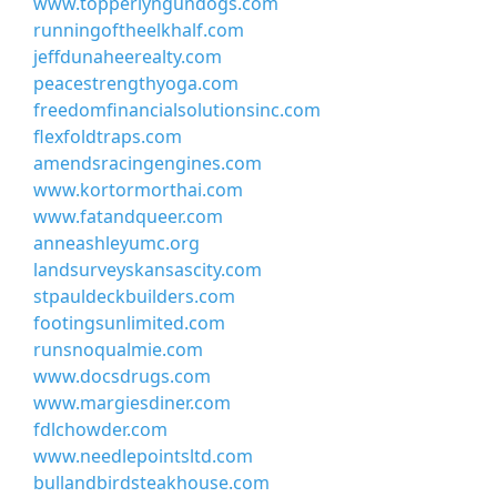
www.topperlyngundogs.com
runningoftheelkhalf.com
jeffdunaheerealty.com
peacestrengthyoga.com
freedomfinancialsolutionsinc.com
flexfoldtraps.com
amendsracingengines.com
www.kortormorthai.com
www.fatandqueer.com
anneashleyumc.org
landsurveyskansascity.com
stpauldeckbuilders.com
footingsunlimited.com
runsnoqualmie.com
www.docsdrugs.com
www.margiesdiner.com
fdlchowder.com
www.needlepointsltd.com
bullandbirdsteakhouse.com