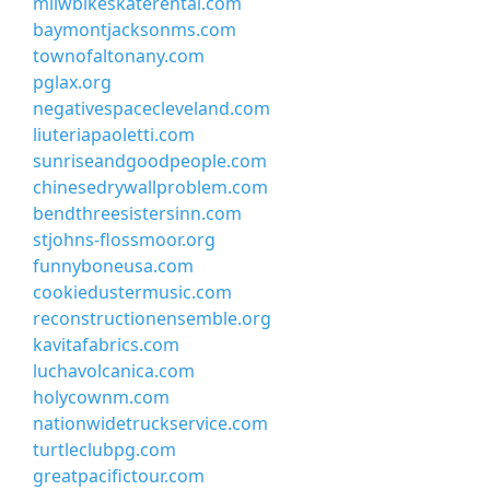
milwbikeskaterental.com
baymontjacksonms.com
townofaltonany.com
pglax.org
negativespacecleveland.com
liuteriapaoletti.com
sunriseandgoodpeople.com
chinesedrywallproblem.com
bendthreesistersinn.com
stjohns-flossmoor.org
funnyboneusa.com
cookiedustermusic.com
reconstructionensemble.org
kavitafabrics.com
luchavolcanica.com
holycownm.com
nationwidetruckservice.com
turtleclubpg.com
greatpacifictour.com