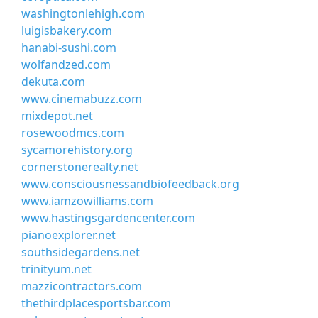
washingtonlehigh.com
luigisbakery.com
hanabi-sushi.com
wolfandzed.com
dekuta.com
www.cinemabuzz.com
mixdepot.net
rosewoodmcs.com
sycamorehistory.org
cornerstonerealty.net
www.consciousnessandbiofeedback.org
www.iamzowilliams.com
www.hastingsgardencenter.com
pianoexplorer.net
southsidegardens.net
trinityum.net
mazzicontractors.com
thethirdplacesportsbar.com