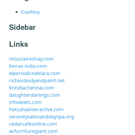
Gambling
Sidebar
Links
missclaireshay.com
limras-india.com
elperiodicodelara.com
richiesbodyandpaint.net
licindiachennai.com
daughterdarlings.com
infodeets.com
hotsalsainteractive.com
serenitysalonanddayspa.org
cedarcafeonline.com
acfurnituregiant.com