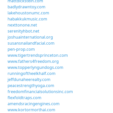
mattdickstein.com
badlydrawntoy.com
lakehoustonumc.com
habakkukmusic.com
nexttonone.net
serenityhbot.net
joshuainternational.org
susansnailandfacial.com
pen-prop.com
www.tigertrendsprinceton.com
www.fathers4freedom.org
www.topperlyngundogs.com
runningoftheelkhalf.com
jeffdunaheerealty.com
peacestrengthyoga.com
freedomfinancialsolutionsinc.com
flexfoldtraps.com
amendsracingengines.com
www.kortormorthai.com