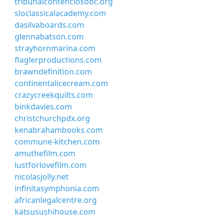
tribunalcontenciosobc.org
sloclassicalacademy.com
dasilvaboards.com
glennabatson.com
strayhornmarina.com
flaglerproductions.com
brawndefinition.com
continentalicecream.com
crazycreekquilts.com
binkdavies.com
christchurchpdx.org
kenabrahambooks.com
commune-kitchen.com
amuthefilm.com
lustforlovefilm.com
nicolasjolly.net
infinitasymphonia.com
africanlegalcentre.org
katsusushihouse.com