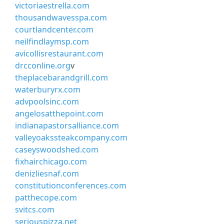
victoriaestrella.com
thousandwavesspa.com
courtlandcenter.com
neilfindlaymsp.com
avicollisrestaurant.com
drcconline.org
v
theplacebarandgrill.com
waterburyrx.com
advpoolsinc.com
angelosatthepoint.com
indianapastorsalliance.com
valleyoakssteakcompany.com
caseyswoodshed.com
fixhairchicago.com
denizliesnaf.com
constitutionconferences.com
patthecope.com
svitcs.com
seriouspizza.net