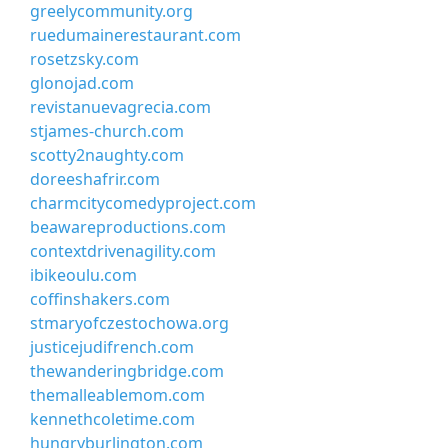
greelycommunity.org
ruedumainerestaurant.com
rosetzsky.com
glonojad.com
revistanuevagrecia.com
stjames-church.com
scotty2naughty.com
doreeshafrir.com
charmcitycomedyproject.com
beawareproductions.com
contextdrivenagility.com
ibikeoulu.com
coffinshakers.com
stmaryofczestochowa.org
justicejudifrench.com
thewanderingbridge.com
themalleablemom.com
kennethcoletime.com
hungryburlington.com