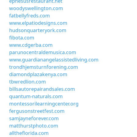
ephesusrestaurant.net
woodyswellington.com
fatbellyfreds.com
www.elpatiodesigns.com
hudsonquarteryork.com
fibota.com
www.cdgerba.com
parunocentraldemusica.com
www.guardianangelassistedliving.com
trondhjemsturnforening.com
diamondplazakenya.com
tbwredlion.com
billsautorepairandsales.com
quantum-naturals.com
montessorilearningcenter.org
fergusonstreetfest.com
samjayneforever.com
matthurstphoto.com
alltheflorida.com