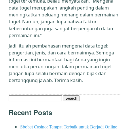
togel terkemuka, beliau menyatakan, “Mengenal
data togel merupakan langkah penting dalam
meningkatkan peluang menang dalam permainan
togel. Namun, jangan lupa bahwa faktor
keberuntungan juga sangat berpengaruh dalam
permainan ini.”
Jadi, itulah pembahasan mengenai data togel:
pengertian, jenis, dan cara bermainnya. Semoga
informasi ini bermanfaat bagi Anda yang ingin
mencoba peruntungan dalam permainan togel.
Jangan lupa selalu bermain dengan bijak dan
bertanggung jawab. Terima kasih.
Search
for:
Recent Posts
Sbobet Casino: Tempat Terbaik untuk Berjudi Online