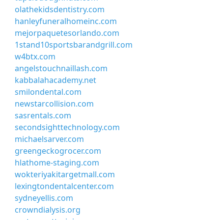
olathekidsdentistry.com
hanleyfuneralhomeinc.com
mejorpaquetesorlando.com
1stand10sportsbarandgrill.com
w4btx.com
angelstouchnaillash.com
kabbalahacademy.net
smilondental.com
newstarcollision.com
sasrentals.com
secondsighttechnology.com
michaelsarver.com
greengeckogrocer.com
hlathome-staging.com
wokteriyakitargetmall.com
lexingtondentalcenter.com
sydneyellis.com
crowndialysis.org