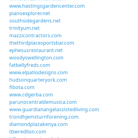
www.hastingsgardencenter.com
pianoexplorer.net
southsidegardens.net
trinityum.net
mazzicontractors.com
thethirdplacesportsbar.com
ephesusrestaurant.net
woodyswellington.com
fatbellyfreds.com
www.elpatiodesigns.com
hudsonquarteryork.com
fibota.com
www.cdgerba.com
parunocentraldemusica.com
www.guardianangelassistedliving.com
trondhjemsturnforening.com
diamondplazakenya.com
tbwredlion.com