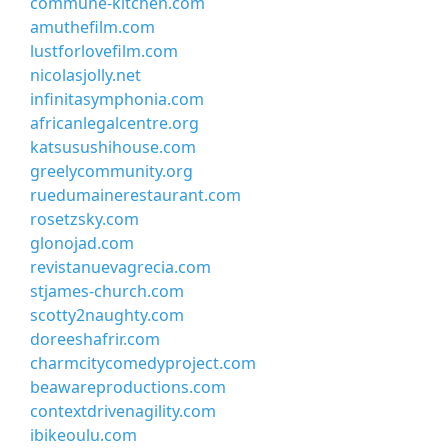
commune-kitchen.com
amuthefilm.com
lustforlovefilm.com
nicolasjolly.net
infinitasymphonia.com
africanlegalcentre.org
katsusushihouse.com
greelycommunity.org
ruedumainerestaurant.com
rosetzsky.com
glonojad.com
revistanuevagrecia.com
stjames-church.com
scotty2naughty.com
doreeshafrir.com
charmcitycomedyproject.com
beawareproductions.com
contextdrivenagility.com
ibikeoulu.com