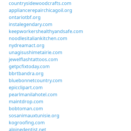
countrysidewoodcrafts.com
appliancerepairchicagoil.org
ontariotbf.org
instalegendary.com
keepworkershealthyandsafe.com
noodlesitaliankitchen.com
nydreamact.org
unagisushimetairie.com
jewelflashtattoos.com
getpcfixtoday.com
bbrtbandra.org
bluebonnetcountry.com
epicclipart.com
pearlmanilahotel.com
maintdrop.com
bobtoman.com
sosanimauxtunisie.org
kogroofing.com
alpinedentist.net