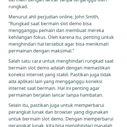
rungkad.
Menurut ahli perjudian online, John Smith,
“Rungkad saat bermain slot demo bisa
mengganggu pemain dan membuat mereka
kehilangan fokus. Oleh karena itu, penting untuk
menghindari hal tersebut agar bisa menikmati
permainan dengan maksimal.”
Salah satu cara untuk menghindari rungkad saat
bermain slot demo adalah dengan memastikan
koneksi internet yang stabil. Pastikan juga tidak
ada aplikasi lain yang mengganggu koneksi
internet saat bermain. Hal ini penting agar
permainan berjalan lancar tanpa hambatan.
Selain itu, pastikan juga untuk memperbarui
perangkat lunak dan browser yang digunakan
untuk bermain slot demo. Dengan memperbarui
perangkat lunak, kita bisa menghindari masalah