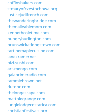
coffinshakers.com
stmaryofczestochowa.org
justicejudifrench.com
thewanderingbridge.com
themalleablemom.com
kennethcoletime.com
hungryburlington.com
brunswickatlongstown.com
tartinemaplecuisine.com
janekramer.net
nizi-sushi.com
art-mengo.com
gaiaprimeradio.com
tammiebrown.net
dutonc.com
thelongescape.com
mattolegrange.com
junglelodgecostarica.com
christianfestivals.org