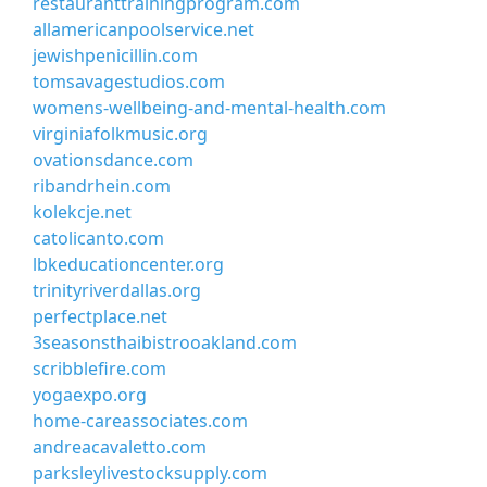
restauranttrainingprogram.com
allamericanpoolservice.net
jewishpenicillin.com
tomsavagestudios.com
womens-wellbeing-and-mental-health.com
virginiafolkmusic.org
ovationsdance.com
ribandrhein.com
kolekcje.net
catolicanto.com
lbkeducationcenter.org
trinityriverdallas.org
perfectplace.net
3seasonsthaibistrooakland.com
scribblefire.com
yogaexpo.org
home-careassociates.com
andreacavaletto.com
parksleylivestocksupply.com