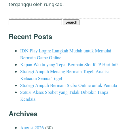
terganggu oleh rungkad.
Search
for:
Recent Posts
IDN Play Login: Langkah Mudah untuk Memulai
Bermain Game Online
Kapan Waktu yang Tepat Bermain Slot RTP Hari Ini?
Strategi Ampuh Menang Bermain Togel: Analisa
Keluaran Semua Togel
Strategi Ampuh Bermain Sicbo Online untuk Pemula
Solusi Akses Sbobet yang Tidak Diblokir Tanpa
Kendala
Archives
August 2026
(30)