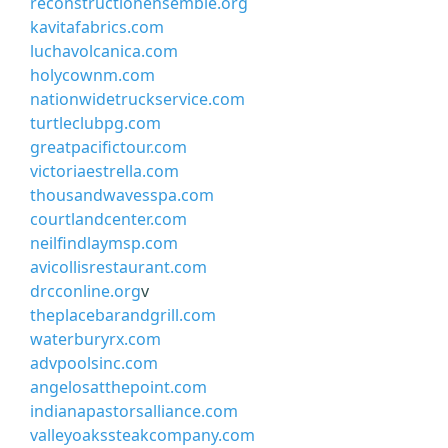
reconstructionensemble.org
kavitafabrics.com
luchavolcanica.com
holycownm.com
nationwidetruckservice.com
turtleclubpg.com
greatpacifictour.com
victoriaestrella.com
thousandwavesspa.com
courtlandcenter.com
neilfindlaymsp.com
avicollisrestaurant.com
drcconline.org
v
theplacebarandgrill.com
waterburyrx.com
advpoolsinc.com
angelosatthepoint.com
indianapastorsalliance.com
valleyoakssteakcompany.com