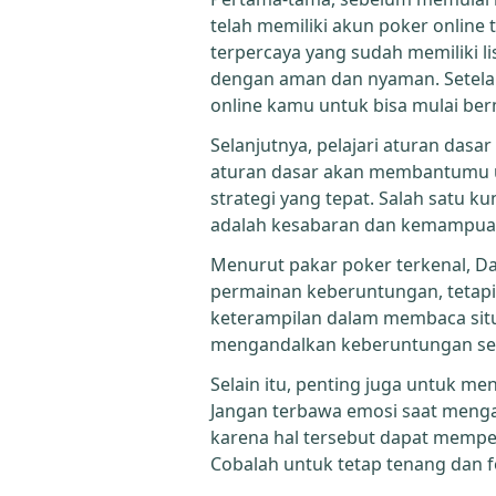
telah memiliki akun poker online t
terpercaya yang sudah memiliki l
dengan aman dan nyaman. Setelah
online kamu untuk bisa mulai ber
Selanjutnya, pelajari aturan das
aturan dasar akan membantumu 
strategi yang tepat. Salah satu k
adalah kesabaran dan kemampua
Menurut pakar poker terkenal, D
permainan keberuntungan, tetap
keterampilan dalam membaca situa
mengandalkan keberuntungan sem
Selain itu, penting juga untuk me
Jangan terbawa emosi saat meng
karena hal tersebut dapat mempe
Cobalah untuk tetap tenang dan 