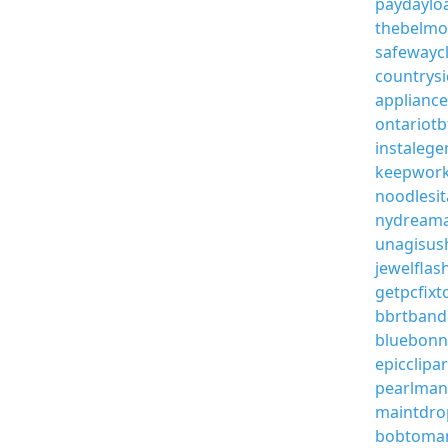
paydaylo
thebelmo
safewayc
countrys
appliance
ontariotb
instaleg
keepwork
noodlesit
nydreama
unagisus
jewelflas
getpcfix
bbrtband
bluebonn
epicclipa
pearlman
maintdro
bobtoma