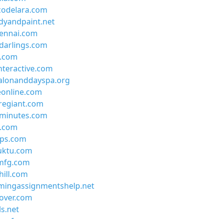
codelara.com
dyandpaint.net
hennai.com
darlings.com
s.com
nteractive.com
salonanddayspa.org
eonline.com
regiant.com
minutes.com
.com
ips.com
uktu.com
smfg.com
ill.com
ingassignmentshelp.net
pover.com
s.net