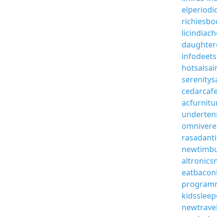
elperiodi
richiesbo
licindiac
daughter
infodeet
hotsalsai
serenity
cedarcaf
acfurnitu
underten
omnivere
rasadant
newtimb
altronic
eatbaconh
programm
kidsslee
newtravel