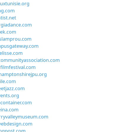
uxtunisie.org
ng.com
tist.net
rgiadance.com
ek.com
islamprou.com
mpusgateway.com
elisse.com
communityassociation.com
ilmfestival.com
hamptonshirejpu.org
ile.com
eetjazz.com
vents.org
container.com
eina.com
ryvalleymuseum.com
webdesign.com
ingpost.com