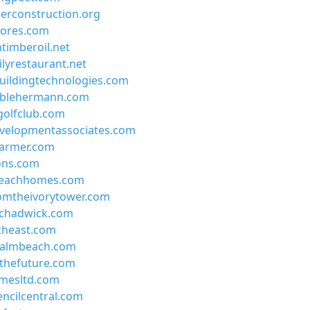
erconstruction.org
tores.com
ntimberoil.net
lyrestaurant.net
uildingtechnologies.com
ablehermann.com
golfclub.com
velopmentassociates.com
farmer.com
ons.com
beachhomes.com
omtheivorytower.com
chadwick.com
theast.com
palmbeach.com
tthefuture.com
mesltd.com
ncilcentral.com