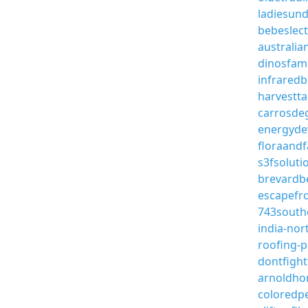
ladiesund
bebeslec
australia
dinosfami
infraredb
harvestt
carrosde
energyde
floraand
s3fsoluti
brevard
escapefr
743south
india-nor
roofing-
dontfigh
arnoldho
coloredpe