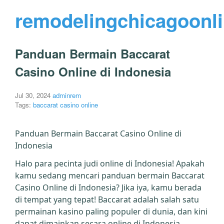
remodelingchicagoonl
Panduan Bermain Baccarat
Casino Online di Indonesia
Jul 30, 2024
adminrem
Tags:
baccarat casino online
Panduan Bermain Baccarat Casino Online di
Indonesia
Halo para pecinta judi online di Indonesia! Apakah
kamu sedang mencari panduan bermain Baccarat
Casino Online di Indonesia? Jika iya, kamu berada
di tempat yang tepat! Baccarat adalah salah satu
permainan kasino paling populer di dunia, dan kini
dapat dimainkan secara online di Indonesia.