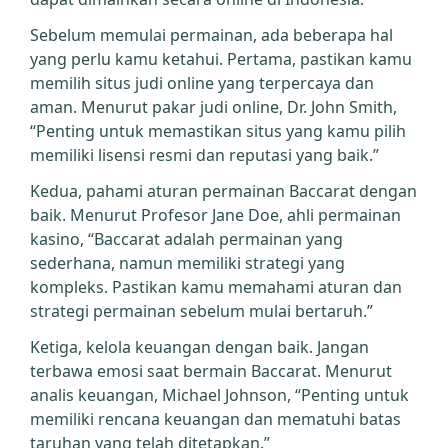
Sebelum memulai permainan, ada beberapa hal
yang perlu kamu ketahui. Pertama, pastikan kamu
memilih situs judi online yang terpercaya dan
aman. Menurut pakar judi online, Dr. John Smith,
“Penting untuk memastikan situs yang kamu pilih
memiliki lisensi resmi dan reputasi yang baik.”
Kedua, pahami aturan permainan Baccarat dengan
baik. Menurut Profesor Jane Doe, ahli permainan
kasino, “Baccarat adalah permainan yang
sederhana, namun memiliki strategi yang
kompleks. Pastikan kamu memahami aturan dan
strategi permainan sebelum mulai bertaruh.”
Ketiga, kelola keuangan dengan baik. Jangan
terbawa emosi saat bermain Baccarat. Menurut
analis keuangan, Michael Johnson, “Penting untuk
memiliki rencana keuangan dan mematuhi batas
taruhan yang telah ditetapkan.”