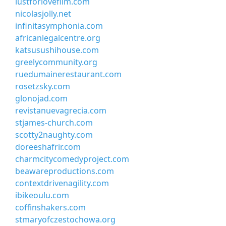
lustforlovefilm.com
nicolasjolly.net
infinitasymphonia.com
africanlegalcentre.org
katsusushihouse.com
greelycommunity.org
ruedumainerestaurant.com
rosetzsky.com
glonojad.com
revistanuevagrecia.com
stjames-church.com
scotty2naughty.com
doreeshafrir.com
charmcitycomedyproject.com
beawareproductions.com
contextdrivenagility.com
ibikeoulu.com
coffinshakers.com
stmaryofczestochowa.org