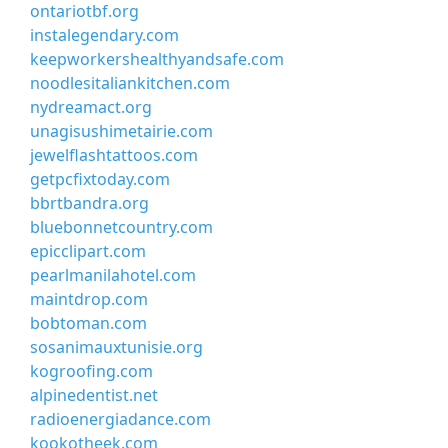
ontariotbf.org
instalegendary.com
keepworkershealthyandsafe.com
noodlesitaliankitchen.com
nydreamact.org
unagisushimetairie.com
jewelflashtattoos.com
getpcfixtoday.com
bbrtbandra.org
bluebonnetcountry.com
epicclipart.com
pearlmanilahotel.com
maintdrop.com
bobtoman.com
sosanimauxtunisie.org
kogroofing.com
alpinedentist.net
radioenergiadance.com
kookotheek.com