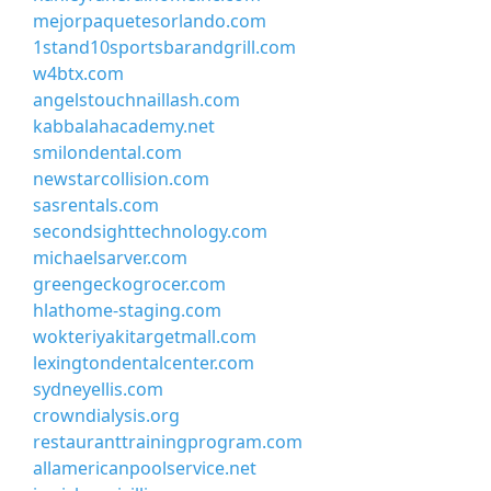
mejorpaquetesorlando.com
1stand10sportsbarandgrill.com
w4btx.com
angelstouchnaillash.com
kabbalahacademy.net
smilondental.com
newstarcollision.com
sasrentals.com
secondsighttechnology.com
michaelsarver.com
greengeckogrocer.com
hlathome-staging.com
wokteriyakitargetmall.com
lexingtondentalcenter.com
sydneyellis.com
crowndialysis.org
restauranttrainingprogram.com
allamericanpoolservice.net