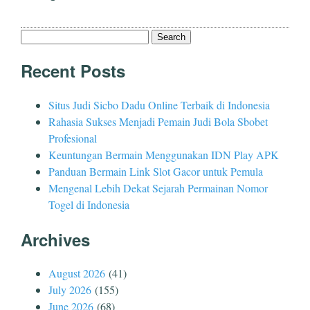
Search
for:
Recent Posts
Situs Judi Sicbo Dadu Online Terbaik di Indonesia
Rahasia Sukses Menjadi Pemain Judi Bola Sbobet
Profesional
Keuntungan Bermain Menggunakan IDN Play APK
Panduan Bermain Link Slot Gacor untuk Pemula
Mengenal Lebih Dekat Sejarah Permainan Nomor
Togel di Indonesia
Archives
August 2026
(41)
July 2026
(155)
June 2026
(68)