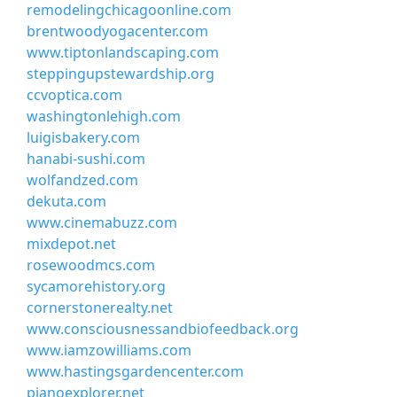
remodelingchicagoonline.com
brentwoodyogacenter.com
www.tiptonlandscaping.com
steppingupstewardship.org
ccvoptica.com
washingtonlehigh.com
luigisbakery.com
hanabi-sushi.com
wolfandzed.com
dekuta.com
www.cinemabuzz.com
mixdepot.net
rosewoodmcs.com
sycamorehistory.org
cornerstonerealty.net
www.consciousnessandbiofeedback.org
www.iamzowilliams.com
www.hastingsgardencenter.com
pianoexplorer.net