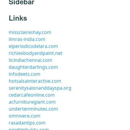
Sidebar
Links
missclaireshay.com
limras-india.com
elperiodicodelara.com
richiesbodyandpaint.net
licindiachennai.com
daughterdarlings.com
infodeets.com
hotsalsainteractive.com
serenitysalonanddayspa.org
cedarcafeonline.com
acfurnituregiant.com
undertenminutes.com
omnivere.com
rasadantips.com
newtimbuktu.com