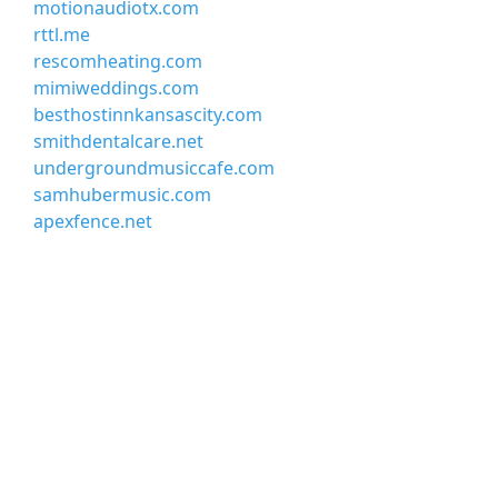
motionaudiotx.com
rttl.me
rescomheating.com
mimiweddings.com
besthostinnkansascity.com
smithdentalcare.net
undergroundmusiccafe.com
samhubermusic.com
apexfence.net