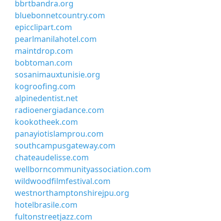
bbrtbandra.org
bluebonnetcountry.com
epicclipart.com
pearlmanilahotel.com
maintdrop.com
bobtoman.com
sosanimauxtunisie.org
kogroofing.com
alpinedentist.net
radioenergiadance.com
kookotheek.com
panayiotislamprou.com
southcampusgateway.com
chateaudelisse.com
wellborncommunityassociation.com
wildwoodfilmfestival.com
westnorthamptonshirejpu.org
hotelbrasile.com
fultonstreetjazz.com