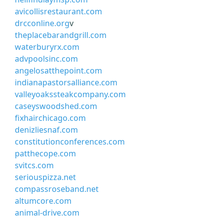
avicollisrestaurant.com
drcconline.org
v
theplacebarandgrill.com
waterburyrx.com
advpoolsinc.com
angelosatthepoint.com
indianapastorsalliance.com
valleyoakssteakcompany.com
caseyswoodshed.com
fixhairchicago.com
denizliesnaf.com
constitutionconferences.com
patthecope.com
svitcs.com
seriouspizza.net
compassroseband.net
altumcore.com
animal-drive.com