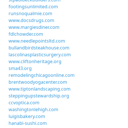
footingsunlimited.com
runsnoqualmie.com
www.docsdrugs.com
www.margiesdiner.com
fdlchowder.com
www.needlepointsltd.com
bullandbirdsteakhouse.com
lascolinasplasticsurgery.com
www.cliftonheritage.org
sma43.org
remodelingchicagoonline.com
brentwoodyogacenter.com
www.tiptonlandscaping.com
steppingupstewardship.org
ccvoptica.com
washingtonlehigh.com
luigisbakery.com
hanabi-sushi.com