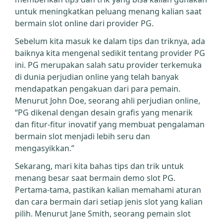
untuk meningkatkan peluang menang kalian saat
bermain slot online dari provider PG.
Sebelum kita masuk ke dalam tips dan triknya, ada
baiknya kita mengenal sedikit tentang provider PG
ini. PG merupakan salah satu provider terkemuka
di dunia perjudian online yang telah banyak
mendapatkan pengakuan dari para pemain.
Menurut John Doe, seorang ahli perjudian online,
“PG dikenal dengan desain grafis yang menarik
dan fitur-fitur inovatif yang membuat pengalaman
bermain slot menjadi lebih seru dan
mengasyikkan.”
Sekarang, mari kita bahas tips dan trik untuk
menang besar saat bermain demo slot PG.
Pertama-tama, pastikan kalian memahami aturan
dan cara bermain dari setiap jenis slot yang kalian
pilih. Menurut Jane Smith, seorang pemain slot