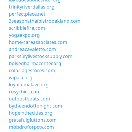
trinityriverdallas.org
perfectplace.net
3seasonsthaibistrooakland.com
scribblefire.com
yogaexpo.org
home-careassociates.com
andreacavaletto.com
parksleylivestocksupply.com
boisedharmacenter.org
color-agestores.com
wipala.org
loyola-malawi.org
rosychicc.com
outpostboats.com
bytheendoftonight.com
hopeinthecities.org
gratefulgluttons.com
mobdroforpctv.com