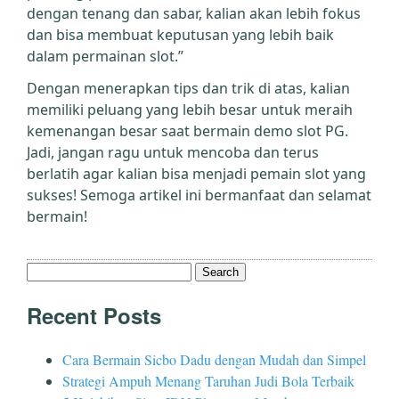
dengan tenang dan sabar, kalian akan lebih fokus
dan bisa membuat keputusan yang lebih baik
dalam permainan slot.”
Dengan menerapkan tips dan trik di atas, kalian
memiliki peluang yang lebih besar untuk meraih
kemenangan besar saat bermain demo slot PG.
Jadi, jangan ragu untuk mencoba dan terus
berlatih agar kalian bisa menjadi pemain slot yang
sukses! Semoga artikel ini bermanfaat dan selamat
bermain!
Search
for:
Recent Posts
Cara Bermain Sicbo Dadu dengan Mudah dan Simpel
Strategi Ampuh Menang Taruhan Judi Bola Terbaik