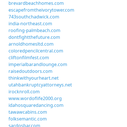
brevardbeachhomes.com
escapefromtheivorytower.com
743southchadwick.com
india-northeast.com
roofing-palmbeach.com
dontfightthefuture.com
arnoldhomesltd.com
coloredpencilcentral.com
cliftonfilmfest.com
imperialbarandlounge.com
raisedoutdoors.com
thinkwithyourheart.net
utahbankruptcyattorneys.net
irocknroll.com
www.wordoflife2000.org
idahosquaredancing.com
tawawcabins.com
folksemantic.com
sardosbar.com