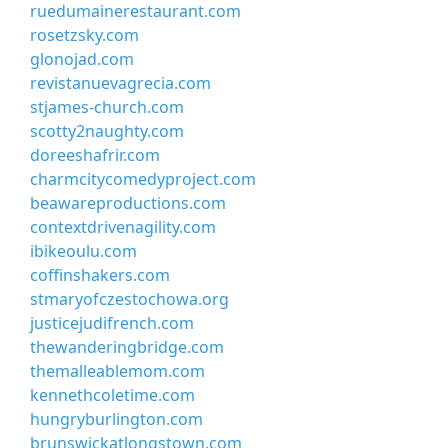
ruedumainerestaurant.com
rosetzsky.com
glonojad.com
revistanuevagrecia.com
stjames-church.com
scotty2naughty.com
doreeshafrir.com
charmcitycomedyproject.com
beawareproductions.com
contextdrivenagility.com
ibikeoulu.com
coffinshakers.com
stmaryofczestochowa.org
justicejudifrench.com
thewanderingbridge.com
themalleablemom.com
kennethcoletime.com
hungryburlington.com
brunswickatlongstown.com