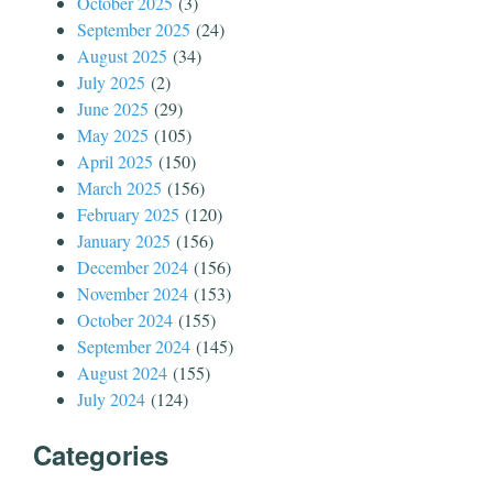
October 2025
(3)
September 2025
(24)
August 2025
(34)
July 2025
(2)
June 2025
(29)
May 2025
(105)
April 2025
(150)
March 2025
(156)
February 2025
(120)
January 2025
(156)
December 2024
(156)
November 2024
(153)
October 2024
(155)
September 2024
(145)
August 2024
(155)
July 2024
(124)
Categories