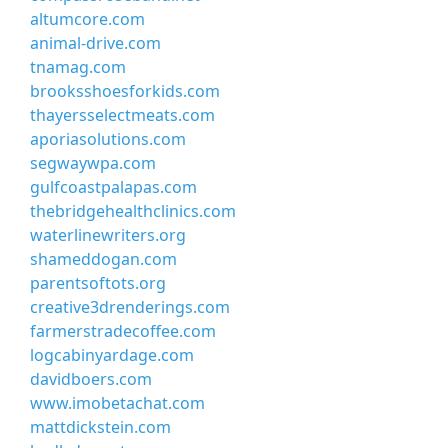
altumcore.com
animal-drive.com
tnamag.com
brooksshoesforkids.com
thayersselectmeats.com
aporiasolutions.com
segwaywpa.com
gulfcoastpalapas.com
thebridgehealthclinics.com
waterlinewriters.org
shameddogan.com
parentsoftots.org
creative3drenderings.com
farmerstradecoffee.com
logcabinyardage.com
davidboers.com
www.imobetachat.com
mattdickstein.com