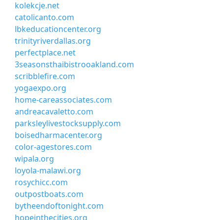
kolekcje.net
catolicanto.com
lbkeducationcenter.org
trinityriverdallas.org
perfectplace.net
3seasonsthaibistrooakland.com
scribblefire.com
yogaexpo.org
home-careassociates.com
andreacavaletto.com
parksleylivestocksupply.com
boisedharmacenter.org
color-agestores.com
wipala.org
loyola-malawi.org
rosychicc.com
outpostboats.com
bytheendoftonight.com
hopeinthecities.org