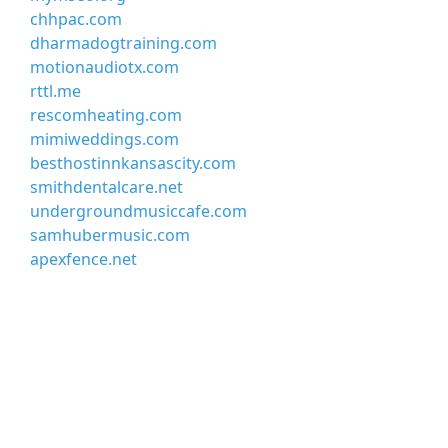
chhpac.com
dharmadogtraining.com
motionaudiotx.com
rttl.me
rescomheating.com
mimiweddings.com
besthostinnkansascity.com
smithdentalcare.net
undergroundmusiccafe.com
samhubermusic.com
apexfence.net