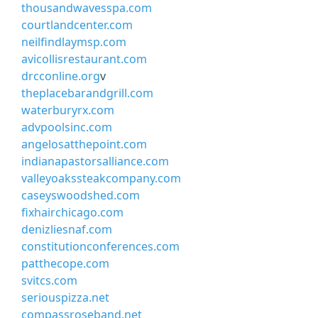
thousandwavesspa.com
courtlandcenter.com
neilfindlaymsp.com
avicollisrestaurant.com
drcconline.org
v
theplacebarandgrill.com
waterburyrx.com
advpoolsinc.com
angelosatthepoint.com
indianapastorsalliance.com
valleyoakssteakcompany.com
caseyswoodshed.com
fixhairchicago.com
denizliesnaf.com
constitutionconferences.com
patthecope.com
svitcs.com
seriouspizza.net
compassroseband.net