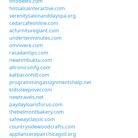
infodeets.com
hotsalsainteractive.com
serenitysalonanddayspa.org
cedarcafeonline.com
acfurnituregiant.com
undertenminutes.com
omnivere.com
rasadantips.com
newtimbuktu.com
altronicsmfg.com
eatbaconhill.com
programmingassignmentshelp.net
kidssleepover.com
newtravels.net
paydayloansforus.com
thebelmontbakery.com
safewayclassic.com
countrysidewoodcrafts.com
appliancerepairchicagoil.org