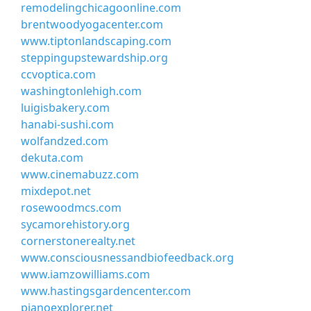
remodelingchicagoonline.com
brentwoodyogacenter.com
www.tiptonlandscaping.com
steppingupstewardship.org
ccvoptica.com
washingtonlehigh.com
luigisbakery.com
hanabi-sushi.com
wolfandzed.com
dekuta.com
www.cinemabuzz.com
mixdepot.net
rosewoodmcs.com
sycamorehistory.org
cornerstonerealty.net
www.consciousnessandbiofeedback.org
www.iamzowilliams.com
www.hastingsgardencenter.com
pianoexplorer.net