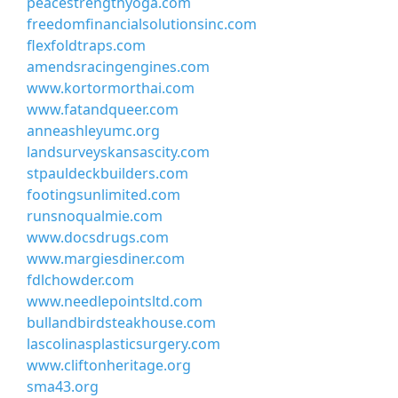
peacestrengthyoga.com
freedomfinancialsolutionsinc.com
flexfoldtraps.com
amendsracingengines.com
www.kortormorthai.com
www.fatandqueer.com
anneashleyumc.org
landsurveyskansascity.com
stpauldeckbuilders.com
footingsunlimited.com
runsnoqualmie.com
www.docsdrugs.com
www.margiesdiner.com
fdlchowder.com
www.needlepointsltd.com
bullandbirdsteakhouse.com
lascolinasplasticsurgery.com
www.cliftonheritage.org
sma43.org