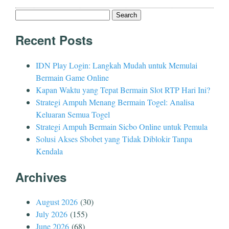
Search
for:
Recent Posts
IDN Play Login: Langkah Mudah untuk Memulai
Bermain Game Online
Kapan Waktu yang Tepat Bermain Slot RTP Hari Ini?
Strategi Ampuh Menang Bermain Togel: Analisa
Keluaran Semua Togel
Strategi Ampuh Bermain Sicbo Online untuk Pemula
Solusi Akses Sbobet yang Tidak Diblokir Tanpa
Kendala
Archives
August 2026
(30)
July 2026
(155)
June 2026
(68)