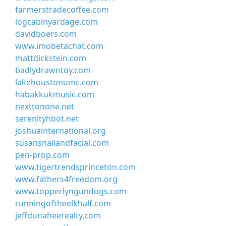
farmerstradecoffee.com
logcabinyardage.com
davidboers.com
www.imobetachat.com
mattdickstein.com
badlydrawntoy.com
lakehoustonumc.com
habakkukmusic.com
nexttonone.net
serenityhbot.net
joshuainternational.org
susansnailandfacial.com
pen-prop.com
www.tigertrendsprinceton.com
www.fathers4freedom.org
www.topperlyngundogs.com
runningoftheelkhalf.com
jeffdunaheerealty.com