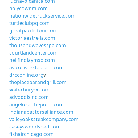
luchavolcanica.com
holycownm.com
nationwidetruckservice.com
turtleclubpg.com
greatpacifictour.com
victoriaestrella.com
thousandwavesspa.com
courtlandcenter.com
neilfindlaymsp.com
avicollisrestaurant.com
drcconline.org
v
theplacebarandgrill.com
waterburyrx.com
advpoolsinc.com
angelosatthepoint.com
indianapastorsalliance.com
valleyoakssteakcompany.com
caseyswoodshed.com
fixhairchicago.com