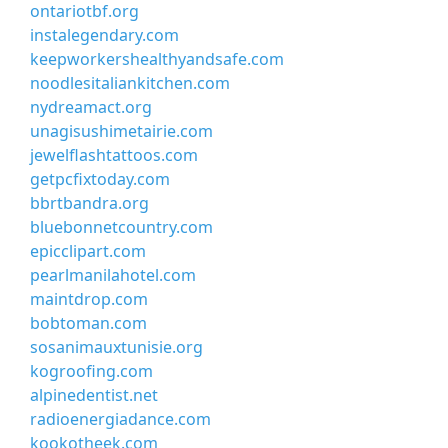
ontariotbf.org
instalegendary.com
keepworkershealthyandsafe.com
noodlesitaliankitchen.com
nydreamact.org
unagisushimetairie.com
jewelflashtattoos.com
getpcfixtoday.com
bbrtbandra.org
bluebonnetcountry.com
epicclipart.com
pearlmanilahotel.com
maintdrop.com
bobtoman.com
sosanimauxtunisie.org
kogroofing.com
alpinedentist.net
radioenergiadance.com
kookotheek.com