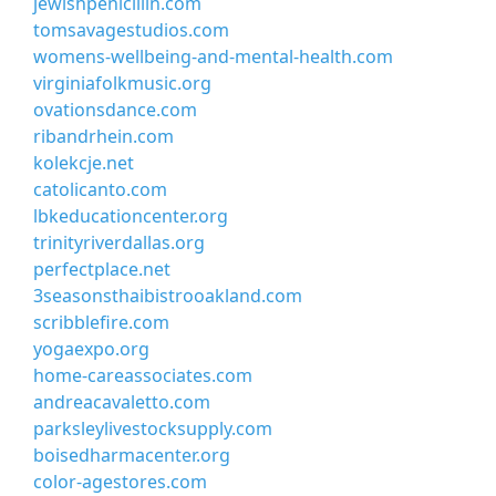
jewishpenicillin.com
tomsavagestudios.com
womens-wellbeing-and-mental-health.com
virginiafolkmusic.org
ovationsdance.com
ribandrhein.com
kolekcje.net
catolicanto.com
lbkeducationcenter.org
trinityriverdallas.org
perfectplace.net
3seasonsthaibistrooakland.com
scribblefire.com
yogaexpo.org
home-careassociates.com
andreacavaletto.com
parksleylivestocksupply.com
boisedharmacenter.org
color-agestores.com