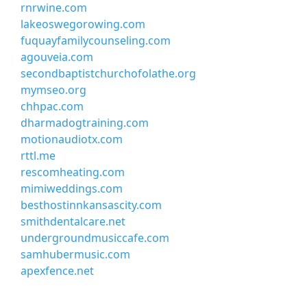
rnrwine.com
lakeoswegorowing.com
fuquayfamilycounseling.com
agouveia.com
secondbaptistchurchofolathe.org
mymseo.org
chhpac.com
dharmadogtraining.com
motionaudiotx.com
rttl.me
rescomheating.com
mimiweddings.com
besthostinnkansascity.com
smithdentalcare.net
undergroundmusiccafe.com
samhubermusic.com
apexfence.net