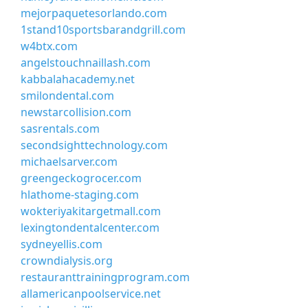
mejorpaquetesorlando.com
1stand10sportsbarandgrill.com
w4btx.com
angelstouchnaillash.com
kabbalahacademy.net
smilondental.com
newstarcollision.com
sasrentals.com
secondsighttechnology.com
michaelsarver.com
greengeckogrocer.com
hlathome-staging.com
wokteriyakitargetmall.com
lexingtondentalcenter.com
sydneyellis.com
crowndialysis.org
restauranttrainingprogram.com
allamericanpoolservice.net