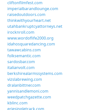
cliftonfilmfest.com
imperialbarandlounge.com
raisedoutdoors.com
thinkwithyourheart.net
utahbankruptcyattorneys.net
irocknroll.com
www.wordoflife2000.org
idahosquaredancing.com
tawawcabins.com
folksemantic.com
sardosbar.com
italianvolt.com
berkshirealarmssystems.com
vizslabrewing.com
dralanbittner.com
yannisandlemoni.com
weedpatchgazette.com
kblinc.com
eriesingletrack.com