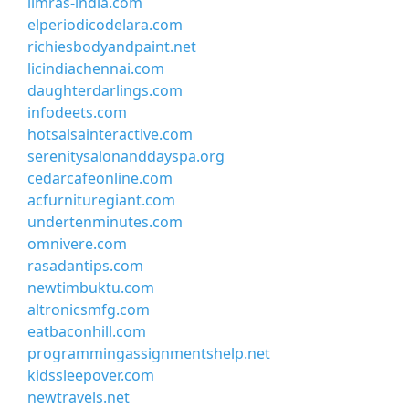
limras-india.com
elperiodicodelara.com
richiesbodyandpaint.net
licindiachennai.com
daughterdarlings.com
infodeets.com
hotsalsainteractive.com
serenitysalonanddayspa.org
cedarcafeonline.com
acfurnituregiant.com
undertenminutes.com
omnivere.com
rasadantips.com
newtimbuktu.com
altronicsmfg.com
eatbaconhill.com
programmingassignmentshelp.net
kidssleepover.com
newtravels.net