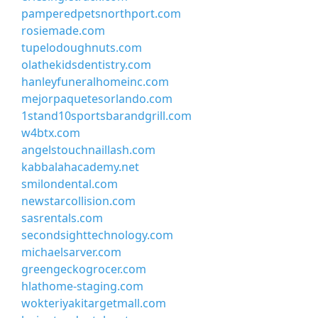
pamperedpetsnorthport.com
rosiemade.com
tupelodoughnuts.com
olathekidsdentistry.com
hanleyfuneralhomeinc.com
mejorpaquetesorlando.com
1stand10sportsbarandgrill.com
w4btx.com
angelstouchnaillash.com
kabbalahacademy.net
smilondental.com
newstarcollision.com
sasrentals.com
secondsighttechnology.com
michaelsarver.com
greengeckogrocer.com
hlathome-staging.com
wokteriyakitargetmall.com