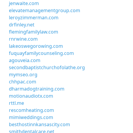
jenwaite.com
elevatemanagementgroup.com
leroyzimmerman.com
drfinley.net
flemingfamilylaw.com
rnrwine.com
lakeoswegorowing.com
fuquayfamilycounseling.com
agouveia.com
secondbaptistchurchofolathe.org
mymseo.org
chhpac.com
dharmadogtraining.com
motionaudiotx.com
rttl.me
rescomheating.com
mimiweddings.com
besthostinnkansascity.com
smithdentalcare.net