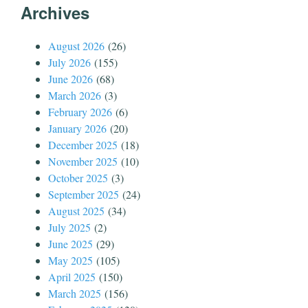
Archives
August 2026
(26)
July 2026
(155)
June 2026
(68)
March 2026
(3)
February 2026
(6)
January 2026
(20)
December 2025
(18)
November 2025
(10)
October 2025
(3)
September 2025
(24)
August 2025
(34)
July 2025
(2)
June 2025
(29)
May 2025
(105)
April 2025
(150)
March 2025
(156)