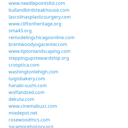
www.needlepointsltd.com
bullandbirdsteakhouse.com
lascolinasplasticsurgery.com
www.cliftonheritage.org
sma43.org
remodelingchicagoonline.com
brentwoodyogacenter.com
www.tiptonlandscaping.com
steppingupstewardship.org
ccvoptica.com
washingtonlehigh.com
luigisbakery.com
hanabi-sushi.com
wolfandzed.com
dekuta.com
www.cinemabuzz.com
mixdepot.net
rosewoodmcs.com
sycamorehistory.org