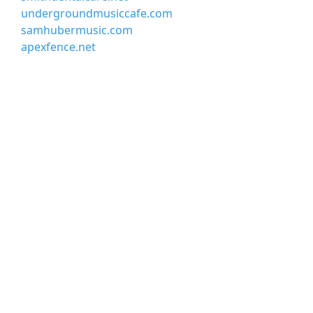
undergroundmusiccafe.com
samhubermusic.com
apexfence.net