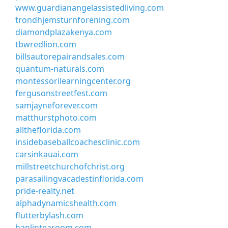
www.guardianangelassistedliving.com
trondhjemsturnforening.com
diamondplazakenya.com
tbwredlion.com
billsautorepairandsales.com
quantum-naturals.com
montessorilearningcenter.org
fergusonstreetfest.com
samjayneforever.com
matthurstphoto.com
alltheflorida.com
insidebaseballcoachesclinic.com
carsinkauai.com
millstreetchurchofchrist.org
parasailingvacadestinflorida.com
pride-realty.net
alphadynamicshealth.com
flutterbylash.com
hanlintearoom.com