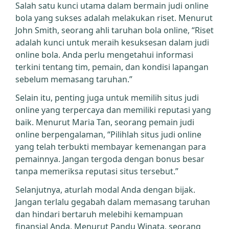
Salah satu kunci utama dalam bermain judi online
bola yang sukses adalah melakukan riset. Menurut
John Smith, seorang ahli taruhan bola online, “Riset
adalah kunci untuk meraih kesuksesan dalam judi
online bola. Anda perlu mengetahui informasi
terkini tentang tim, pemain, dan kondisi lapangan
sebelum memasang taruhan.”
Selain itu, penting juga untuk memilih situs judi
online yang terpercaya dan memiliki reputasi yang
baik. Menurut Maria Tan, seorang pemain judi
online berpengalaman, “Pilihlah situs judi online
yang telah terbukti membayar kemenangan para
pemainnya. Jangan tergoda dengan bonus besar
tanpa memeriksa reputasi situs tersebut.”
Selanjutnya, aturlah modal Anda dengan bijak.
Jangan terlalu gegabah dalam memasang taruhan
dan hindari bertaruh melebihi kemampuan
finansial Anda. Menurut Pandu Winata, seorang