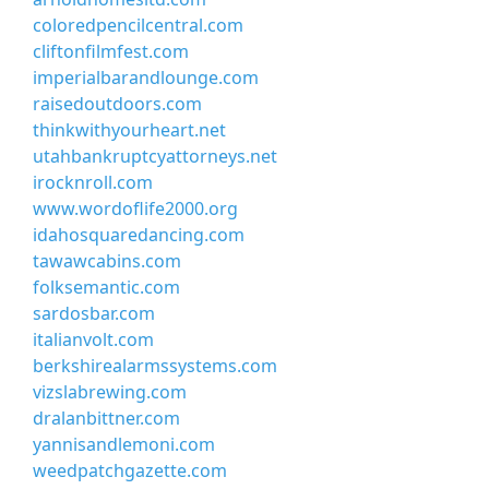
coloredpencilcentral.com
cliftonfilmfest.com
imperialbarandlounge.com
raisedoutdoors.com
thinkwithyourheart.net
utahbankruptcyattorneys.net
irocknroll.com
www.wordoflife2000.org
idahosquaredancing.com
tawawcabins.com
folksemantic.com
sardosbar.com
italianvolt.com
berkshirealarmssystems.com
vizslabrewing.com
dralanbittner.com
yannisandlemoni.com
weedpatchgazette.com