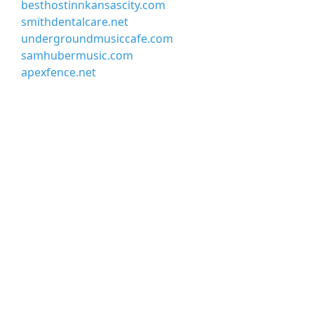
besthostinnkansascity.com
smithdentalcare.net
undergroundmusiccafe.com
samhubermusic.com
apexfence.net