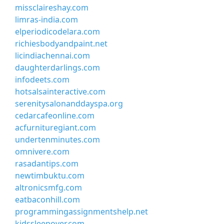
missclaireshay.com
limras-india.com
elperiodicodelara.com
richiesbodyandpaint.net
licindiachennai.com
daughterdarlings.com
infodeets.com
hotsalsainteractive.com
serenitysalonanddayspa.org
cedarcafeonline.com
acfurnituregiant.com
undertenminutes.com
omnivere.com
rasadantips.com
newtimbuktu.com
altronicsmfg.com
eatbaconhill.com
programmingassignmentshelp.net
kidssleepover.com