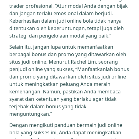
trader profesional, “Atur modal Anda dengan bijak
dan jangan terlalu emosional dalam berjudi.
Keberhasilan dalam judi online bola tidak hanya
ditentukan oleh keberuntungan, tetapi juga oleh
strategi dan pengelolaan modal yang baik.”
Selain itu, jangan lupa untuk memanfaatkan
berbagai bonus dan promo yang ditawarkan oleh
situs judi online. Menurut Rachel Lim, seorang
penjudi online yang sukses, “Manfaatkanlah bonus
dan promo yang ditawarkan oleh situs judi online
untuk meningkatkan peluang Anda meraih
kemenangan. Namun, pastikan Anda membaca
syarat dan ketentuan yang berlaku agar tidak
terjebak dalam bonus yang tidak
menguntungkan.”
Dengan mengikuti panduan bermain judi online
bola yang sukses ini, Anda dapat meningkatkan