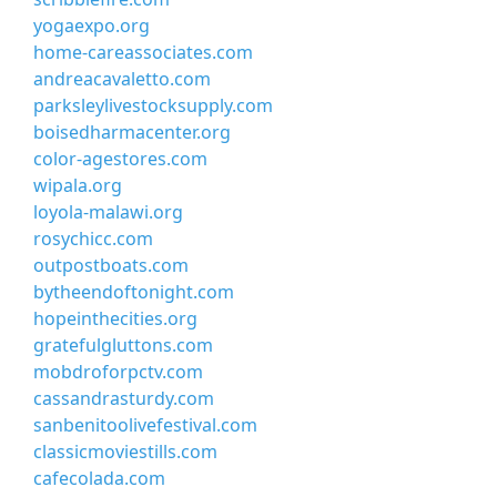
yogaexpo.org
home-careassociates.com
andreacavaletto.com
parksleylivestocksupply.com
boisedharmacenter.org
color-agestores.com
wipala.org
loyola-malawi.org
rosychicc.com
outpostboats.com
bytheendoftonight.com
hopeinthecities.org
gratefulgluttons.com
mobdroforpctv.com
cassandrasturdy.com
sanbenitoolivefestival.com
classicmoviestills.com
cafecolada.com