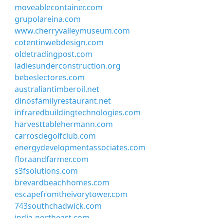
moveablecontainer.com
grupolareina.com
www.cherryvalleymuseum.com
cotentinwebdesign.com
oldetradingpost.com
ladiesunderconstruction.org
bebeslectores.com
australiantimberoil.net
dinosfamilyrestaurant.net
infraredbuildingtechnologies.com
harvesttablehermann.com
carrosdegolfclub.com
energydevelopmentassociates.com
floraandfarmer.com
s3fsolutions.com
brevardbeachhomes.com
escapefromtheivorytower.com
743southchadwick.com
india-northeast.com