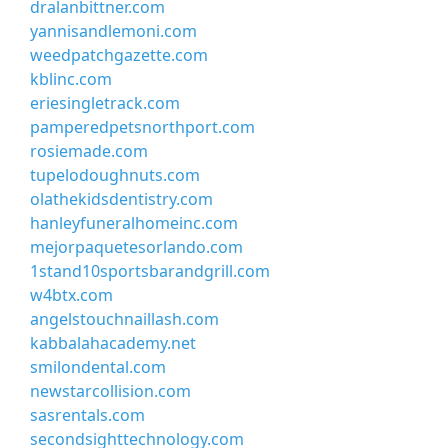
dralanbittner.com
yannisandlemoni.com
weedpatchgazette.com
kblinc.com
eriesingletrack.com
pamperedpetsnorthport.com
rosiemade.com
tupelodoughnuts.com
olathekidsdentistry.com
hanleyfuneralhomeinc.com
mejorpaquetesorlando.com
1stand10sportsbarandgrill.com
w4btx.com
angelstouchnaillash.com
kabbalahacademy.net
smilondental.com
newstarcollision.com
sasrentals.com
secondsighttechnology.com