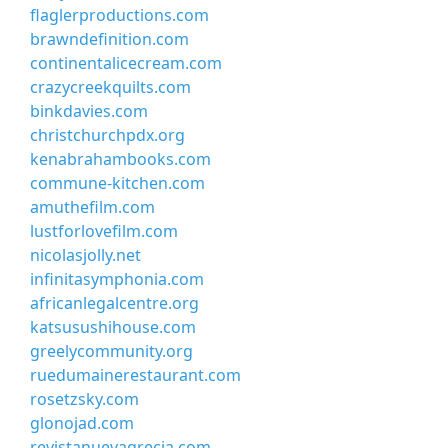
flaglerproductions.com
brawndefinition.com
continentalicecream.com
crazycreekquilts.com
binkdavies.com
christchurchpdx.org
kenabrahambooks.com
commune-kitchen.com
amuthefilm.com
lustforlovefilm.com
nicolasjolly.net
infinitasymphonia.com
africanlegalcentre.org
katsusushihouse.com
greelycommunity.org
ruedumainerestaurant.com
rosetzsky.com
glonojad.com
revistanuevagrecia.com