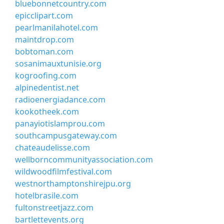
bluebonnetcountry.com
epicclipart.com
pearlmanilahotel.com
maintdrop.com
bobtoman.com
sosanimauxtunisie.org
kogroofing.com
alpinedentist.net
radioenergiadance.com
kookotheek.com
panayiotislamprou.com
southcampusgateway.com
chateaudelisse.com
wellborncommunityassociation.com
wildwoodfilmfestival.com
westnorthamptonshirejpu.org
hotelbrasile.com
fultonstreetjazz.com
bartlettevents.org