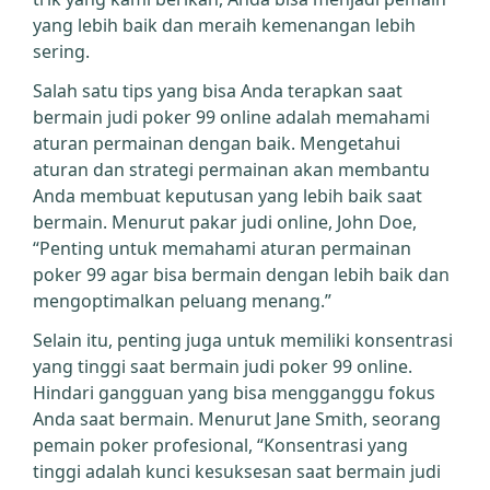
yang lebih baik dan meraih kemenangan lebih
sering.
Salah satu tips yang bisa Anda terapkan saat
bermain judi poker 99 online adalah memahami
aturan permainan dengan baik. Mengetahui
aturan dan strategi permainan akan membantu
Anda membuat keputusan yang lebih baik saat
bermain. Menurut pakar judi online, John Doe,
“Penting untuk memahami aturan permainan
poker 99 agar bisa bermain dengan lebih baik dan
mengoptimalkan peluang menang.”
Selain itu, penting juga untuk memiliki konsentrasi
yang tinggi saat bermain judi poker 99 online.
Hindari gangguan yang bisa mengganggu fokus
Anda saat bermain. Menurut Jane Smith, seorang
pemain poker profesional, “Konsentrasi yang
tinggi adalah kunci kesuksesan saat bermain judi