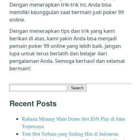
Dengan menerapkan trik-trik ini, Anda bisa
memiliki keunggulan saat bermain judi poker 99
online.
Dengan menerapkan tips dan trik yang kami
berikan di atas, kami yakin Anda bisa menjadi
pemain poker 99 online yang lebih baik. Jangan
lupa untuk terus berlatih dan belajar dari
pengalaman Anda. Semoga berhasil dan selamat
bermain!
Search
for:
Recent Posts
Rahasia Menang Main Demo Slot IDN Play di Situs
Terpercaya
Tren Slot Terbaru yang Sedang Hits di Indonesia