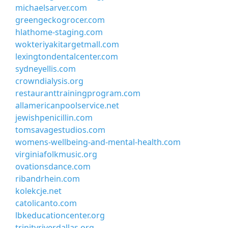
michaelsarver.com
greengeckogrocer.com
hlathome-staging.com
wokteriyakitargetmall.com
lexingtondentalcenter.com
sydneyellis.com
crowndialysis.org
restauranttrainingprogram.com
allamericanpoolservice.net
jewishpenicillin.com
tomsavagestudios.com
womens-wellbeing-and-mental-health.com
virginiafolkmusic.org
ovationsdance.com
ribandrhein.com
kolekcje.net
catolicanto.com
lbkeducationcenter.org
trinityriverdallas.org