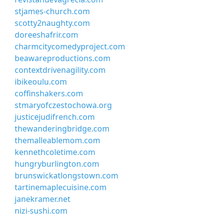
stjames-church.com
scotty2naughty.com
doreeshafrir.com
charmcitycomedyproject.com
beawareproductions.com
contextdrivenagility.com
ibikeoulu.com
coffinshakers.com
stmaryofczestochowa.org
justicejudifrench.com
thewanderingbridge.com
themalleablemom.com
kennethcoletime.com
hungryburlington.com
brunswickatlongstown.com
tartinemaplecuisine.com
janekramer.net
nizi-sushi.com