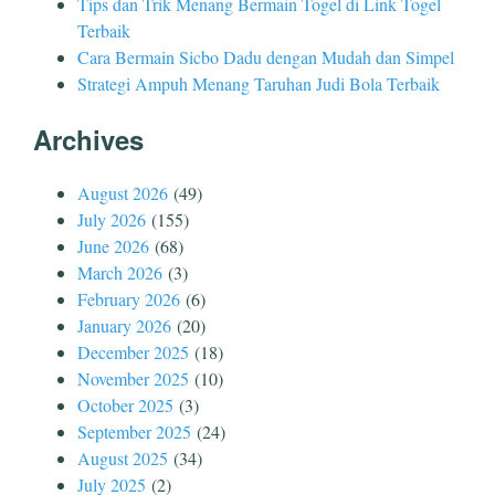
Tips dan Trik Menang Bermain Togel di Link Togel
Terbaik
Cara Bermain Sicbo Dadu dengan Mudah dan Simpel
Strategi Ampuh Menang Taruhan Judi Bola Terbaik
Archives
August 2026
(49)
July 2026
(155)
June 2026
(68)
March 2026
(3)
February 2026
(6)
January 2026
(20)
December 2025
(18)
November 2025
(10)
October 2025
(3)
September 2025
(24)
August 2025
(34)
July 2025
(2)