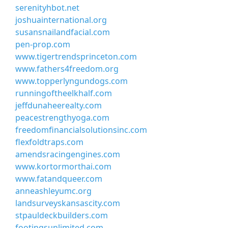
serenityhbot.net
joshuainternational.org
susansnailandfacial.com
pen-prop.com
www.tigertrendsprinceton.com
www.fathers4freedom.org
www.topperlyngundogs.com
runningoftheelkhalf.com
jeffdunaheerealty.com
peacestrengthyoga.com
freedomfinancialsolutionsinc.com
flexfoldtraps.com
amendsracingengines.com
www.kortormorthai.com
www.fatandqueer.com
anneashleyumc.org
landsurveyskansascity.com
stpauldeckbuilders.com
footingsunlimited.com