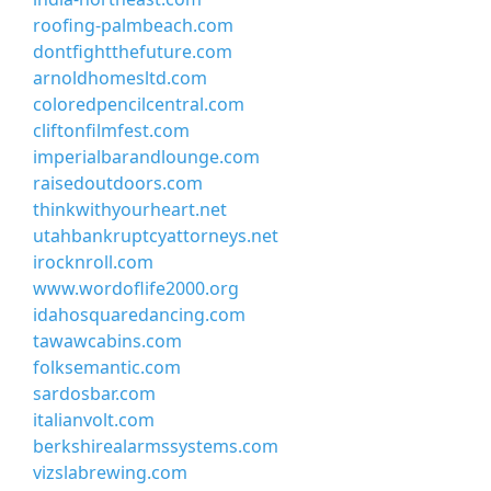
roofing-palmbeach.com
dontfightthefuture.com
arnoldhomesltd.com
coloredpencilcentral.com
cliftonfilmfest.com
imperialbarandlounge.com
raisedoutdoors.com
thinkwithyourheart.net
utahbankruptcyattorneys.net
irocknroll.com
www.wordoflife2000.org
idahosquaredancing.com
tawawcabins.com
folksemantic.com
sardosbar.com
italianvolt.com
berkshirealarmssystems.com
vizslabrewing.com