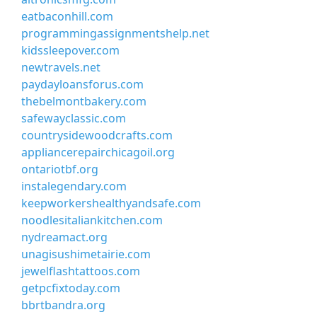
eatbaconhill.com
programmingassignmentshelp.net
kidssleepover.com
newtravels.net
paydayloansforus.com
thebelmontbakery.com
safewayclassic.com
countrysidewoodcrafts.com
appliancerepairchicagoil.org
ontariotbf.org
instalegendary.com
keepworkershealthyandsafe.com
noodlesitaliankitchen.com
nydreamact.org
unagisushimetairie.com
jewelflashtattoos.com
getpcfixtoday.com
bbrtbandra.org