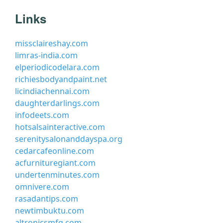
Links
missclaireshay.com
limras-india.com
elperiodicodelara.com
richiesbodyandpaint.net
licindiachennai.com
daughterdarlings.com
infodeets.com
hotsalsainteractive.com
serenitysalonanddayspa.org
cedarcafeonline.com
acfurnituregiant.com
undertenminutes.com
omnivere.com
rasadantips.com
newtimbuktu.com
altronicsmfg.com