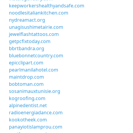
keepworkershealthyandsafe.com
noodlesitaliankitchen.com
nydreamact.org
unagisushimetairie.com
jewelflashtattoos.com
getpcfixtoday.com
bbrtbandra.org
bluebonnetcountry.com
epicclipart.com
pearlmanilahotel.com
maintdrop.com
bobtoman.com
sosanimauxtunisie.org
kogroofing.com
alpinedentist.net
radioenergiadance.com
kookotheek.com
panayiotislamprou.com