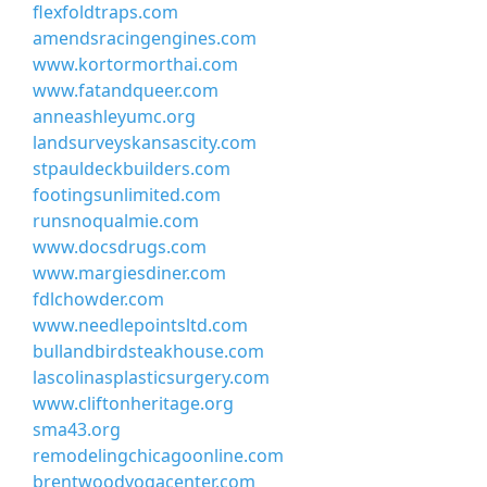
flexfoldtraps.com
amendsracingengines.com
www.kortormorthai.com
www.fatandqueer.com
anneashleyumc.org
landsurveyskansascity.com
stpauldeckbuilders.com
footingsunlimited.com
runsnoqualmie.com
www.docsdrugs.com
www.margiesdiner.com
fdlchowder.com
www.needlepointsltd.com
bullandbirdsteakhouse.com
lascolinasplasticsurgery.com
www.cliftonheritage.org
sma43.org
remodelingchicagoonline.com
brentwoodyogacenter.com