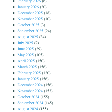
February 2026
(6)
January 2026
(20)
December 2025
(18)
November 2025
(10)
October 2025
(3)
September 2025
(24)
August 2025
(34)
July 2025
(2)
June 2025
(29)
May 2025
(105)
April 2025
(150)
March 2025
(156)
February 2025
(120)
January 2025
(156)
December 2024
(156)
November 2024
(153)
October 2024
(155)
September 2024
(145)
August 2024
(155)