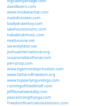
logcabinyardage.com
davidboers.com
www.imobetachat.com
mattdickstein.com
badlydrawntoy.com
lakehoustonumc.com
habakkukmusic.com
nexttonone.net
serenityhbot.net
joshuainternational.org
susansnailandfacial.com
pen-prop.com
www.tigertrendsprinceton.com
www.fathers4freedom.org
www.topperlyngundogs.com
runningoftheelkhalf.com
jeffdunaheerealty.com
peacestrengthyoga.com
freedomfinancialsolutionsinc.com