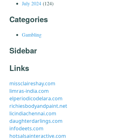
July 2024
(124)
Categories
Gambling
Sidebar
Links
missclaireshay.com
limras-india.com
elperiodicodelara.com
richiesbodyandpaint.net
licindiachennai.com
daughterdarlings.com
infodeets.com
hotsalsainteractive.com