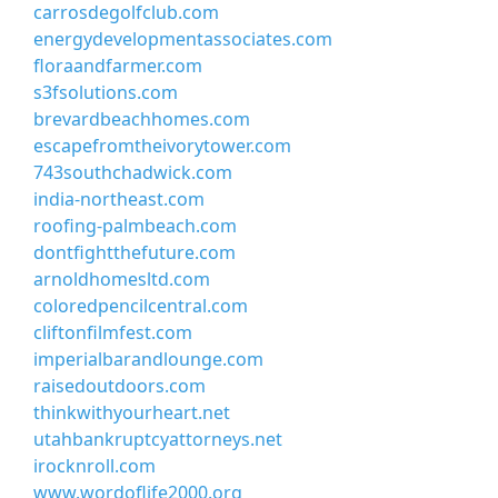
carrosdegolfclub.com
energydevelopmentassociates.com
floraandfarmer.com
s3fsolutions.com
brevardbeachhomes.com
escapefromtheivorytower.com
743southchadwick.com
india-northeast.com
roofing-palmbeach.com
dontfightthefuture.com
arnoldhomesltd.com
coloredpencilcentral.com
cliftonfilmfest.com
imperialbarandlounge.com
raisedoutdoors.com
thinkwithyourheart.net
utahbankruptcyattorneys.net
irocknroll.com
www.wordoflife2000.org