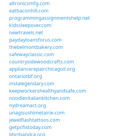
altronicsmfg.com
eatbaconhill.com
programmingassignmentshelp.net
kidssleepover.com
newtravels.net
paydayloansforus.com
thebelmontbakery.com
safewayclassic.com
countrysidewoodcrafts.com
appliancerepairchicagoil.org
ontariotbf.org
instalegendary.com
keepworkershealthyandsafe.com
noodlesitaliankitchen.com
nydreamact.org
unagisushimetairie.com
jewelflashtattoos.com
getpcfixtoday.com
bbrtbandra.org