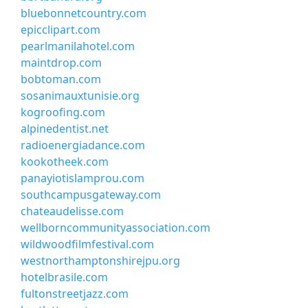
bluebonnetcountry.com
epicclipart.com
pearlmanilahotel.com
maintdrop.com
bobtoman.com
sosanimauxtunisie.org
kogroofing.com
alpinedentist.net
radioenergiadance.com
kookotheek.com
panayiotislamprou.com
southcampusgateway.com
chateaudelisse.com
wellborncommunityassociation.com
wildwoodfilmfestival.com
westnorthamptonshirejpu.org
hotelbrasile.com
fultonstreetjazz.com