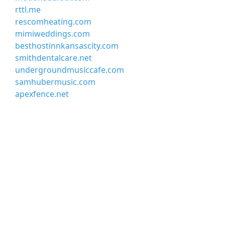
rttl.me
rescomheating.com
mimiweddings.com
besthostinnkansascity.com
smithdentalcare.net
undergroundmusiccafe.com
samhubermusic.com
apexfence.net