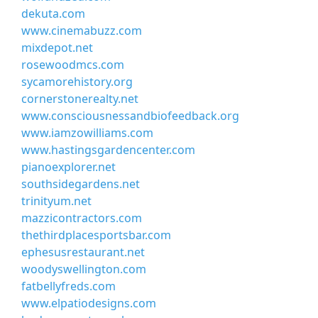
dekuta.com
www.cinemabuzz.com
mixdepot.net
rosewoodmcs.com
sycamorehistory.org
cornerstonerealty.net
www.consciousnessandbiofeedback.org
www.iamzowilliams.com
www.hastingsgardencenter.com
pianoexplorer.net
southsidegardens.net
trinityum.net
mazzicontractors.com
thethirdplacesportsbar.com
ephesusrestaurant.net
woodyswellington.com
fatbellyfreds.com
www.elpatiodesigns.com