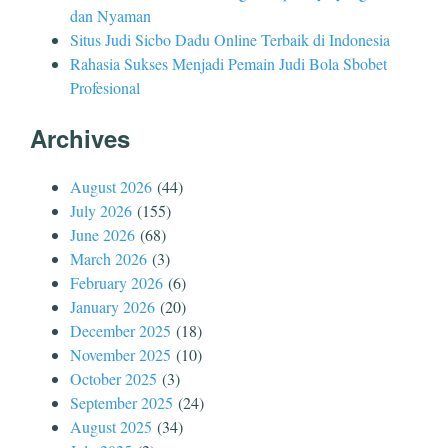
dan Nyaman
Situs Judi Sicbo Dadu Online Terbaik di Indonesia
Rahasia Sukses Menjadi Pemain Judi Bola Sbobet
Profesional
Archives
August 2026
(44)
July 2026
(155)
June 2026
(68)
March 2026
(3)
February 2026
(6)
January 2026
(20)
December 2025
(18)
November 2025
(10)
October 2025
(3)
September 2025
(24)
August 2025
(34)