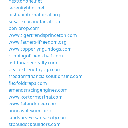
nexttonone.net
serenityhbot.net
joshuainternational.org
susansnailandfacial.com
pen-prop.com
www.tigertrendsprinceton.com
www.fathers4freedom.org
www.topperlyngundogs.com
runningoftheelkhalf.com
jeffdunaheerealty.com
peacestrengthyoga.com
freedomfinancialsolutionsinc.com
flexfoldtraps.com
amendsracingengines.com
www.kortormorthai.com
www.fatandqueer.com
anneashleyumc.org
landsurveyskansascity.com
stpauldeckbuilders.com