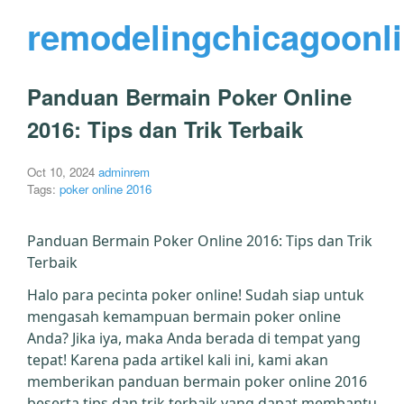
remodelingchicagoonl
Panduan Bermain Poker Online
2016: Tips dan Trik Terbaik
Oct 10, 2024
adminrem
Tags:
poker online 2016
Panduan Bermain Poker Online 2016: Tips dan Trik
Terbaik
Halo para pecinta poker online! Sudah siap untuk
mengasah kemampuan bermain poker online
Anda? Jika iya, maka Anda berada di tempat yang
tepat! Karena pada artikel kali ini, kami akan
memberikan panduan bermain poker online 2016
beserta tips dan trik terbaik yang dapat membantu