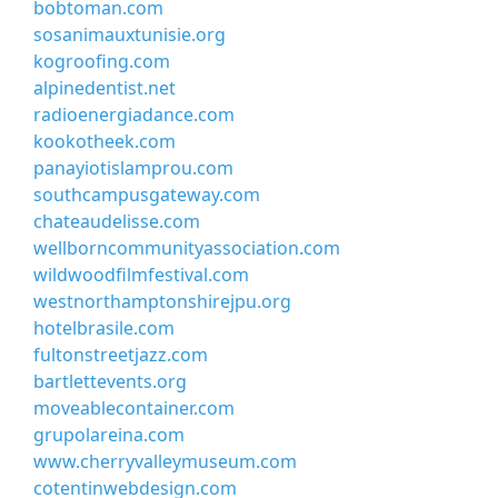
bobtoman.com
sosanimauxtunisie.org
kogroofing.com
alpinedentist.net
radioenergiadance.com
kookotheek.com
panayiotislamprou.com
southcampusgateway.com
chateaudelisse.com
wellborncommunityassociation.com
wildwoodfilmfestival.com
westnorthamptonshirejpu.org
hotelbrasile.com
fultonstreetjazz.com
bartlettevents.org
moveablecontainer.com
grupolareina.com
www.cherryvalleymuseum.com
cotentinwebdesign.com