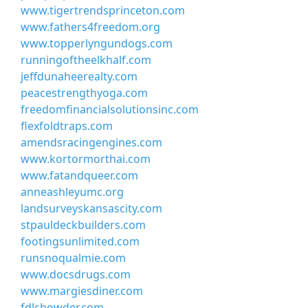
www.tigertrendsprinceton.com
www.fathers4freedom.org
www.topperlyngundogs.com
runningoftheelkhalf.com
jeffdunaheerealty.com
peacestrengthyoga.com
freedomfinancialsolutionsinc.com
flexfoldtraps.com
amendsracingengines.com
www.kortormorthai.com
www.fatandqueer.com
anneashleyumc.org
landsurveyskansascity.com
stpauldeckbuilders.com
footingsunlimited.com
runsnoqualmie.com
www.docsdrugs.com
www.margiesdiner.com
fdlchowder.com