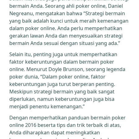
bermain Anda. Seorang ahli poker online, Daniel
Negreanu, mengatakan bahwa “Strategi bermain
yang baik adalah kunci untuk meraih kemenangan
dalam poker online. Anda perlu memperhatikan
gerakan lawan Anda dan menyesuaikan strategi
bermain Anda sesuai dengan situasi yang ada.”
Selain itu, penting juga untuk memperhatikan
faktor keberuntungan dalam bermain poker
online. Menurut Doyle Brunson, seorang legenda
poker dunia, “Dalam poker online, faktor
keberuntungan juga turut berperan penting.
Meskipun strategi bermain yang baik sangat
diperlukan, namun keberuntungan juga bisa
menjadi penentu kemenangan.”
Dengan memperhatikan panduan bermain poker
online 2016 beserta tips dan trik terbaik di atas,
Anda diharapkan dapat meningkatkan