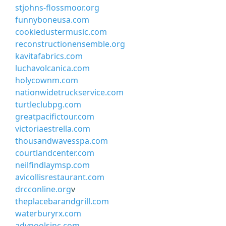
stjohns-flossmoor.org
funnyboneusa.com
cookiedustermusic.com
reconstructionensemble.org
kavitafabrics.com
luchavolcanica.com
holycownm.com
nationwidetruckservice.com
turtleclubpg.com
greatpacifictour.com
victoriaestrella.com
thousandwavesspa.com
courtlandcenter.com
neilfindlaymsp.com
avicollisrestaurant.com
drcconline.org
v
theplacebarandgrill.com
waterburyrx.com
advpoolsinc.com