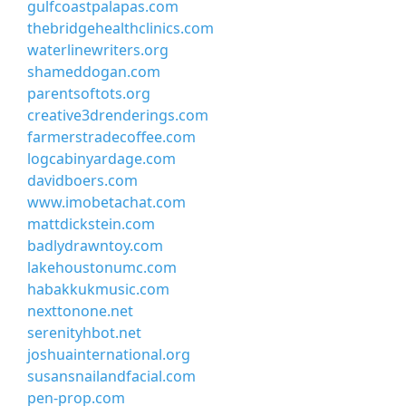
gulfcoastpalapas.com
thebridgehealthclinics.com
waterlinewriters.org
shameddogan.com
parentsoftots.org
creative3drenderings.com
farmerstradecoffee.com
logcabinyardage.com
davidboers.com
www.imobetachat.com
mattdickstein.com
badlydrawntoy.com
lakehoustonumc.com
habakkukmusic.com
nexttonone.net
serenityhbot.net
joshuainternational.org
susansnailandfacial.com
pen-prop.com