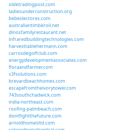
oldetradingpost.com
ladiesunderconstruction.org
bebeslectores.com
australiantimberoil.net
dinosfamilyrestaurant.net
infraredbuildingtechnologies.com
harvesttablehermann.com
carrosdegolfclub.com
energydevelopmentassociates.com
floraandfarmer.com
s3fsolutions.com
brevardbeachhomes.com
escapefromtheivorytower.com
743southchadwick.com
india-northeast.com
roofing-palmbeach.com
dontfightthefuture.com
arnoldhomesltd.com
coloredpencilcentral.com