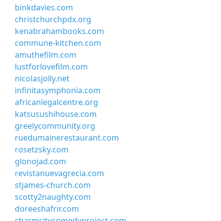
binkdavies.com
christchurchpdx.org
kenabrahambooks.com
commune-kitchen.com
amuthefilm.com
lustforlovefilm.com
nicolasjolly.net
infinitasymphonia.com
africanlegalcentre.org
katsusushihouse.com
greelycommunity.org
ruedumainerestaurant.com
rosetzsky.com
glonojad.com
revistanuevagrecia.com
stjames-church.com
scotty2naughty.com
doreeshafrir.com
charmcitycomedyproject.com