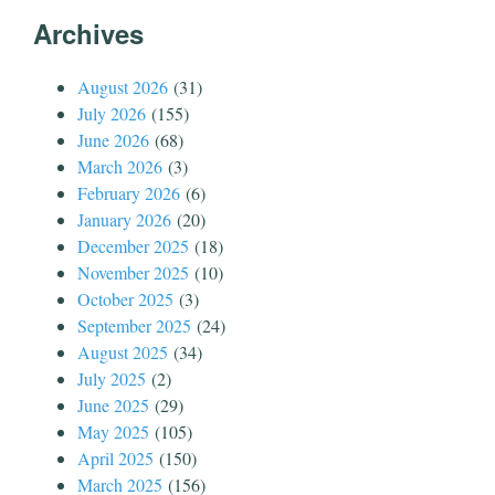
Archives
August 2026
(31)
July 2026
(155)
June 2026
(68)
March 2026
(3)
February 2026
(6)
January 2026
(20)
December 2025
(18)
November 2025
(10)
October 2025
(3)
September 2025
(24)
August 2025
(34)
July 2025
(2)
June 2025
(29)
May 2025
(105)
April 2025
(150)
March 2025
(156)