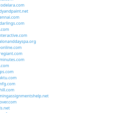
codelara.com
dyandpaint.net
hennai.com
darlings.com
s.com
nteractive.com
salonanddayspa.org
eonline.com
regiant.com
minutes.com
.com
ips.com
uktu.com
smfg.com
ill.com
ingassignmentshelp.net
pover.com
s.net