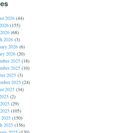
ves
st 2026
(44)
 2026
(155)
 2026
(68)
h 2026
(3)
uary 2026
(6)
ary 2026
(20)
mber 2025
(18)
mber 2025
(10)
ber 2025
(3)
ember 2025
(24)
st 2025
(34)
 2025
(2)
 2025
(29)
2025
(105)
l 2025
(150)
h 2025
(156)
uary 2025
(120)