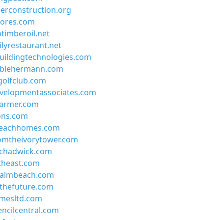
erconstruction.org
tores.com
ntimberoil.net
lyrestaurant.net
uildingtechnologies.com
ablehermann.com
golfclub.com
velopmentassociates.com
farmer.com
ons.com
beachhomes.com
omtheivorytower.com
chadwick.com
theast.com
palmbeach.com
tthefuture.com
mesltd.com
ncilcentral.com