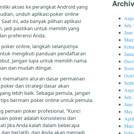
Archi
iliki akses ke perangkat Android yang
udian, unduh aplikasi poker online
Augu
Saat ini, ada banyak pilihan aplikasi
July
h, jadi pastikan untuk memilih yang
June
an preferensi Anda.
Marc
poker online, langkah selanjutnya
Febr
untuk mengikuti panduan pendaftaran
Janu
rsebut. Jangan lupa untuk memilih nama
Dece
man dan mudah diingat.
Nove
Octo
tuk memahami aturan dasar permainan
Sept
poker dan strategi dasar akan
Augu
ng lebih baik. Sebagai pemula, jangan
July
tips bermain poker online untuk pemula.
June
g pemain poker profesional, “Kunci
May 
ain poker adalah konsistensi dan
Apri
 hati jika Anda kalah dalam beberapa
Marc
r dan berlatih, dan Anda akan menjadi
Febr