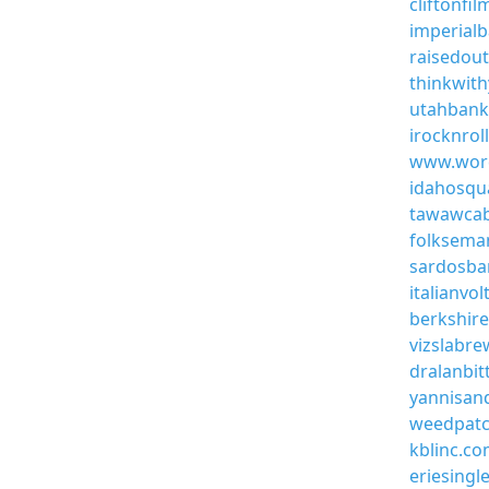
cliftonfi
imperial
raisedou
thinkwith
utahbank
irocknrol
www.word
idahosqu
tawawcab
folksema
sardosba
italianvo
berkshir
vizslabr
dralanbit
yannisan
weedpatc
kblinc.c
eriesingl