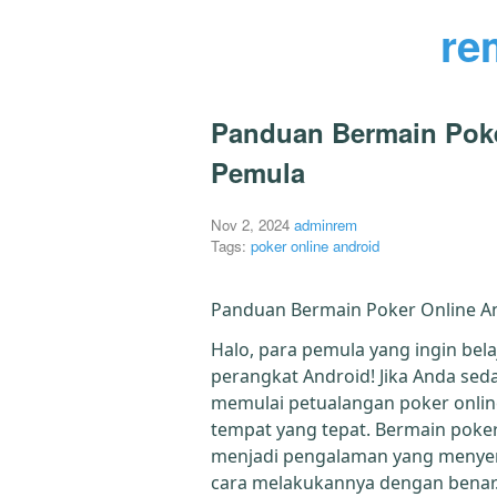
re
Panduan Bermain Poke
Pemula
Nov 2, 2024
adminrem
Tags:
poker online android
Panduan Bermain Poker Online A
Halo, para pemula yang ingin bela
perangkat Android! Jika Anda se
memulai petualangan poker onlin
tempat yang tepat. Bermain poker
menjadi pengalaman yang menyen
cara melakukannya dengan benar