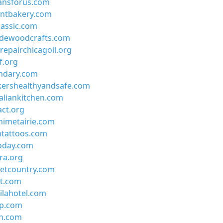
ansforus.com
ntbakery.com
lassic.com
idewoodcrafts.com
repairchicagoil.org
f.org
endary.com
ershealthyandsafe.com
aliankitchen.com
ct.org
himetairie.com
htattoos.com
today.com
ra.org
etcountry.com
rt.com
ilahotel.com
p.com
n.com