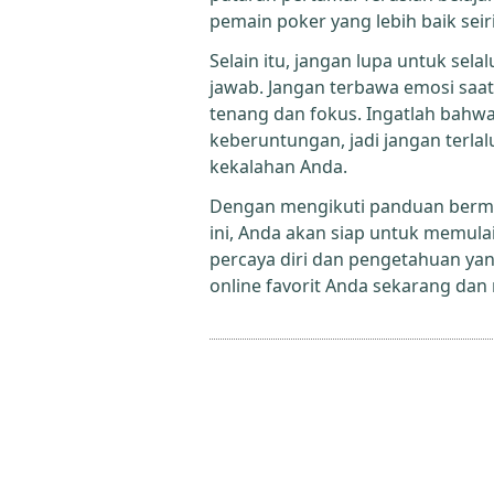
pemain poker yang lebih baik seir
Selain itu, jangan lupa untuk se
jawab. Jangan terbawa emosi saat
tenang dan fokus. Ingatlah bahwa
keberuntungan, jadi jangan terla
kekalahan Anda.
Dengan mengikuti panduan berma
ini, Anda akan siap untuk memul
percaya diri dan pengetahuan yang
online favorit Anda sekarang dan