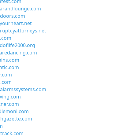
lmfest.com
barandlounge.com
tdoors.com
yourheart.net
ruptcyattorneys.net
l.com
oflife2000.org
aredancing.com
ins.com
ntic.com
r.com
lt.com
ealarmssystems.com
ewing.com
tner.com
dlemoni.com
hgazette.com
om
etrack.com