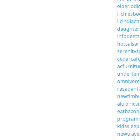
elperiodi
richiesbo
licindiac
daughter
infodeet
hotsalsai
serenity
cedarcaf
acfurnitu
underten
omnivere
rasadant
newtimb
altronic
eatbaconh
programm
kidsslee
newtravel