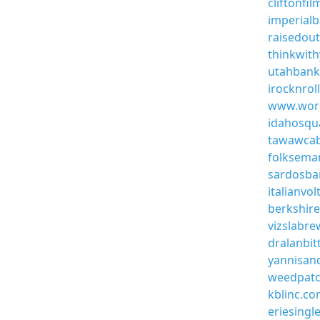
cliftonfi
imperial
raisedou
thinkwith
utahbank
irocknrol
www.word
idahosqu
tawawcab
folksema
sardosba
italianvo
berkshir
vizslabr
dralanbit
yannisan
weedpatc
kblinc.c
eriesingl