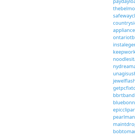
paydaylo
thebelmo
safewayc
countrys
appliance
ontariotb
instaleg
keepwork
noodlesit
nydreama
unagisus
jewelflas
getpcfix
bbrtband
bluebonn
epicclipa
pearlman
maintdro
bobtoma