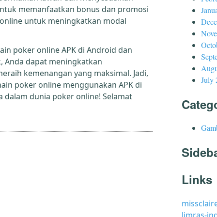
u untuk memanfaatkan bonus dan promosi
Janu
r online untuk meningkatkan modal
Dece
Nove
Octo
n poker online APK di Android dan
Sept
ik, Anda dapat meningkatkan
Augu
eraih kemenangan yang maksimal. Jadi,
July
ain poker online menggunakan APK di
 dalam dunia poker online! Selamat
Categ
Gamb
Sideb
Links
missclai
limras-in