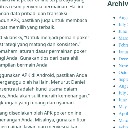
Archi
itus resmi penyedia permainan. Hal ini
an data pribadi dan transaksi
Augu
duh APK, pastikan juga untuk membaca
July
pat memilih yang terbaik.
June
d Sklansky, “Untuk menjadi pemain poker
Marc
 strategi yang matang dan konsisten.”
Febr
memahami aturan dasar permainan poker
Janu
 Anda. Gunakan tips dari para ahli
Dece
ampilan bermain Anda.
Nove
Octo
ggunakan APK di Android, pastikan Anda
Sept
erganggu oleh hal lain. Menurut Daniel
Augu
nsentrasi adalah kunci utama dalam
July
okus, Anda akan sulit meraih kemenangan.”
June
ingkungan yang tenang dan nyaman.
May 
 yang disediakan oleh APK poker online
Apri
enangan Anda. Misalnya, gunakan fitur
Marc
la permainan lawan dan menyesuaikan
Febr