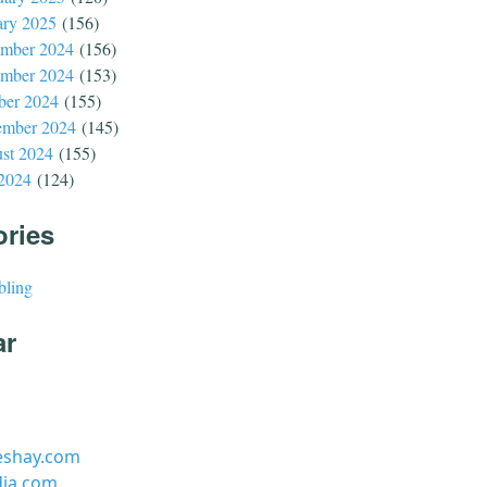
ary 2025
(156)
mber 2024
(156)
mber 2024
(153)
ber 2024
(155)
ember 2024
(145)
st 2024
(155)
 2024
(124)
ories
ling
ar
reshay.com
dia.com