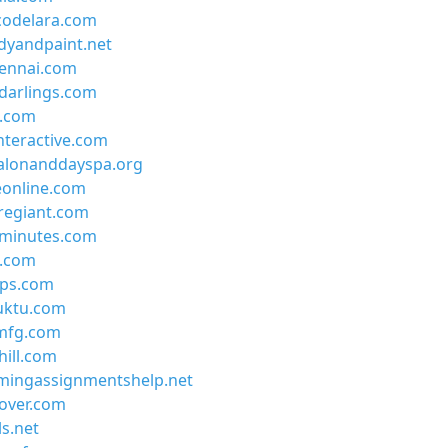
codelara.com
dyandpaint.net
hennai.com
darlings.com
s.com
nteractive.com
salonanddayspa.org
eonline.com
regiant.com
minutes.com
.com
ips.com
uktu.com
smfg.com
ill.com
ingassignmentshelp.net
pover.com
s.net