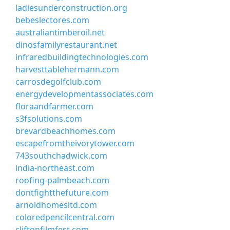
ladiesunderconstruction.org
bebeslectores.com
australiantimberoil.net
dinosfamilyrestaurant.net
infraredbuildingtechnologies.com
harvesttablehermann.com
carrosdegolfclub.com
energydevelopmentassociates.com
floraandfarmer.com
s3fsolutions.com
brevardbeachhomes.com
escapefromtheivorytower.com
743southchadwick.com
india-northeast.com
roofing-palmbeach.com
dontfightthefuture.com
arnoldhomesltd.com
coloredpencilcentral.com
cliftonfilmfest.com