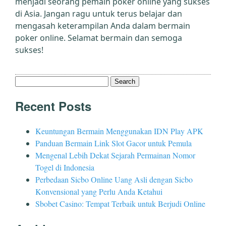
menjadi seorang pemain poker online yang sukses
di Asia. Jangan ragu untuk terus belajar dan
mengasah keterampilan Anda dalam bermain
poker online. Selamat bermain dan semoga
sukses!
Search
for:
Recent Posts
Keuntungan Bermain Menggunakan IDN Play APK
Panduan Bermain Link Slot Gacor untuk Pemula
Mengenal Lebih Dekat Sejarah Permainan Nomor
Togel di Indonesia
Perbedaan Sicbo Online Uang Asli dengan Sicbo
Konvensional yang Perlu Anda Ketahui
Sbobet Casino: Tempat Terbaik untuk Berjudi Online