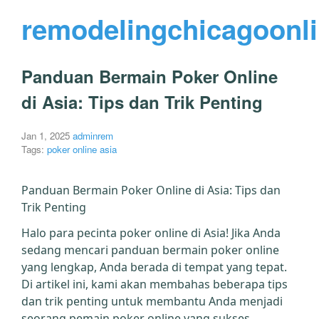
remodelingchicagoonl
Panduan Bermain Poker Online
di Asia: Tips dan Trik Penting
Jan 1, 2025
adminrem
Tags:
poker online asia
Panduan Bermain Poker Online di Asia: Tips dan
Trik Penting
Halo para pecinta poker online di Asia! Jika Anda
sedang mencari panduan bermain poker online
yang lengkap, Anda berada di tempat yang tepat.
Di artikel ini, kami akan membahas beberapa tips
dan trik penting untuk membantu Anda menjadi
seorang pemain poker online yang sukses.