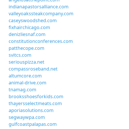
indianapastorsalliance.com
valleyoakssteakcompany.com
caseyswoodshed.com
fixhairchicago.com
denizliesnaf.com
constitutionconferences.com
patthecope.com
svitcs.com
seriouspizza.net
compassroseband.net
altumcore.com
animal-drive.com
tnamag.com
brooksshoesforkids.com
thayersselectmeats.com
aporiasolutions.com
segwaywpa.com
gulfcoastpalapas.com