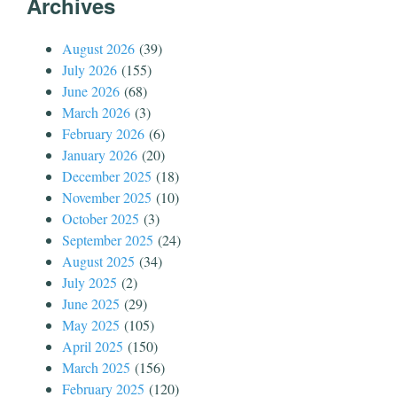
Archives
August 2026
(39)
July 2026
(155)
June 2026
(68)
March 2026
(3)
February 2026
(6)
January 2026
(20)
December 2025
(18)
November 2025
(10)
October 2025
(3)
September 2025
(24)
August 2025
(34)
July 2025
(2)
June 2025
(29)
May 2025
(105)
April 2025
(150)
March 2025
(156)
February 2025
(120)