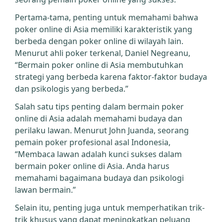
Pertama-tama, penting untuk memahami bahwa
poker online di Asia memiliki karakteristik yang
berbeda dengan poker online di wilayah lain.
Menurut ahli poker terkenal, Daniel Negreanu,
“Bermain poker online di Asia membutuhkan
strategi yang berbeda karena faktor-faktor budaya
dan psikologis yang berbeda.”
Salah satu tips penting dalam bermain poker
online di Asia adalah memahami budaya dan
perilaku lawan. Menurut John Juanda, seorang
pemain poker profesional asal Indonesia,
“Membaca lawan adalah kunci sukses dalam
bermain poker online di Asia. Anda harus
memahami bagaimana budaya dan psikologi
lawan bermain.”
Selain itu, penting juga untuk memperhatikan trik-
trik khusus yang dapat meningkatkan peluang