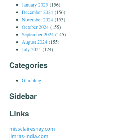
January 2025
(156)
December 2024
(156)
November 2024
(153)
October 2024
(155)
September 2024
(145)
August 2024
(155)
July 2024
(124)
Categories
Gambling
Sidebar
Links
missclaireshay.com
limras-india.com