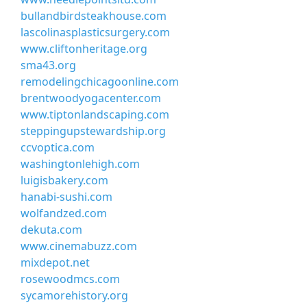
bullandbirdsteakhouse.com
lascolinasplasticsurgery.com
www.cliftonheritage.org
sma43.org
remodelingchicagoonline.com
brentwoodyogacenter.com
www.tiptonlandscaping.com
steppingupstewardship.org
ccvoptica.com
washingtonlehigh.com
luigisbakery.com
hanabi-sushi.com
wolfandzed.com
dekuta.com
www.cinemabuzz.com
mixdepot.net
rosewoodmcs.com
sycamorehistory.org