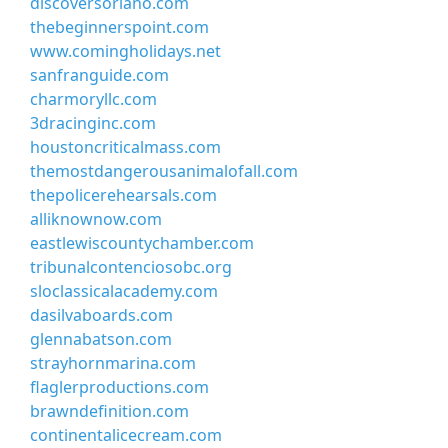
discoversoriano.com
thebeginnerspoint.com
www.comingholidays.net
sanfranguide.com
charmoryllc.com
3dracinginc.com
houstoncriticalmass.com
themostdangerousanimalofall.com
thepolicerehearsals.com
alliknownow.com
eastlewiscountychamber.com
tribunalcontenciosobc.org
sloclassicalacademy.com
dasilvaboards.com
glennabatson.com
strayhornmarina.com
flaglerproductions.com
brawndefinition.com
continentalicecream.com