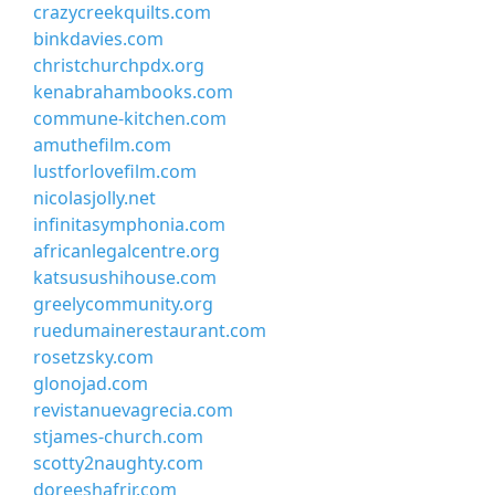
crazycreekquilts.com
binkdavies.com
christchurchpdx.org
kenabrahambooks.com
commune-kitchen.com
amuthefilm.com
lustforlovefilm.com
nicolasjolly.net
infinitasymphonia.com
africanlegalcentre.org
katsusushihouse.com
greelycommunity.org
ruedumainerestaurant.com
rosetzsky.com
glonojad.com
revistanuevagrecia.com
stjames-church.com
scotty2naughty.com
doreeshafrir.com