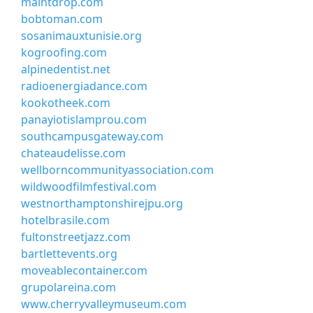
maintdrop.com
bobtoman.com
sosanimauxtunisie.org
kogroofing.com
alpinedentist.net
radioenergiadance.com
kookotheek.com
panayiotislamprou.com
southcampusgateway.com
chateaudelisse.com
wellborncommunityassociation.com
wildwoodfilmfestival.com
westnorthamptonshirejpu.org
hotelbrasile.com
fultonstreetjazz.com
bartlettevents.org
moveablecontainer.com
grupolareina.com
www.cherryvalleymuseum.com