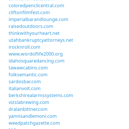
coloredpencilcentral.com
cliftonfilmfest.com
imperialbarandlounge.com
raisedoutdoors.com
thinkwithyourheart.net
utahbankruptcyattorneys.net
irocknroll.com
www.wordoflife2000.org
idahosquaredancing.com
tawawcabins.com
folksemantic.com
sardosbar.com
italianvolt.com
berkshirealarmssystems.com
vizslabrewing.com
dralanbittner.com
yannisandlemoni.com
weedpatchgazette.com