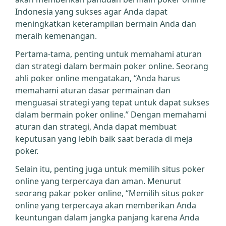
Indonesia yang sukses agar Anda dapat
meningkatkan keterampilan bermain Anda dan
meraih kemenangan.
Pertama-tama, penting untuk memahami aturan
dan strategi dalam bermain poker online. Seorang
ahli poker online mengatakan, “Anda harus
memahami aturan dasar permainan dan
menguasai strategi yang tepat untuk dapat sukses
dalam bermain poker online.” Dengan memahami
aturan dan strategi, Anda dapat membuat
keputusan yang lebih baik saat berada di meja
poker.
Selain itu, penting juga untuk memilih situs poker
online yang terpercaya dan aman. Menurut
seorang pakar poker online, “Memilih situs poker
online yang terpercaya akan memberikan Anda
keuntungan dalam jangka panjang karena Anda