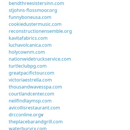
bendthreesistersinn.com
stjohns-flossmoor.org
funnyboneusa.com
cookiedustermusic.com
reconstructionensemble.org
kavitafabrics.com
luchavolcanica.com
holycownm.com
nationwidetruckservice.com
turtleclubpg.com
greatpacifictour.com
victoriaestrella.com
thousandwavesspa.com
courtlandcenter.com
neilfindlaymsp.com
avicollisrestaurant.com
drcconline.org
v
theplacebarandgrill.com
waterburyrx.com