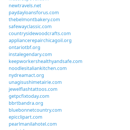
newtravels.net
paydayloansforus.com
thebelmontbakery.com
safewayclassic.com
countrysidewoodcrafts.com
appliancerepairchicagoil.org
ontariotbf.org
instalegendary.com
keepworkershealthyandsafe.com
noodlesitaliankitchen.com
nydreamact.org
unagisushimetairie.com
jewelflashtattoos.com
getpcfixtoday.com
bbrtbandra.org
bluebonnetcountry.com
epicclipart.com
pearlmanilahotel.com