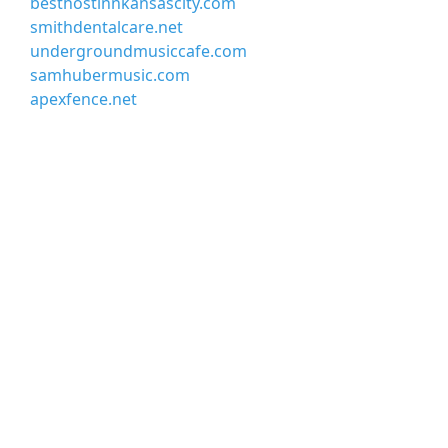
besthostinnkansascity.com
smithdentalcare.net
undergroundmusiccafe.com
samhubermusic.com
apexfence.net