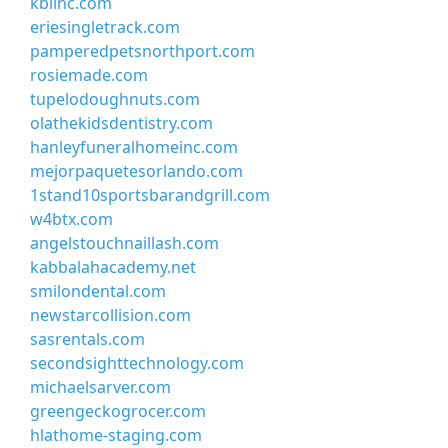
kblinc.com
eriesingletrack.com
pamperedpetsnorthport.com
rosiemade.com
tupelodoughnuts.com
olathekidsdentistry.com
hanleyfuneralhomeinc.com
mejorpaquetesorlando.com
1stand10sportsbarandgrill.com
w4btx.com
angelstouchnaillash.com
kabbalahacademy.net
smilondental.com
newstarcollision.com
sasrentals.com
secondsighttechnology.com
michaelsarver.com
greengeckogrocer.com
hlathome-staging.com