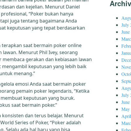
Archi
dasan dan kejelian. Menurut Daniel
profesional, “Poker bukan hanya
Augu
 tapi juga tentang bagaimana Anda
July
t keputusan yang tepat berdasarkan
June
Marc
a terapkan saat bermain poker online
Febr
lawan. Menurut Phil Ivey, seorang
Janu
jar membaca gerakan dan kebiasaan lawan
Dece
t mengambil keputusan yang lebih baik
Nove
untuk menang.”
Octo
Sept
engelola emosi Anda saat bermain poker
Augu
eorang pemain poker legendaris, “Ketika
July
 membuat keputusan yang buruk.
June
okus saat bermain poker.”
May 
a konsisten dan terus belajar. Menurut
Apri
World Series of Poker, “Poker adalah
Marc
 Selalu ada hal baru yang bisa
Febr