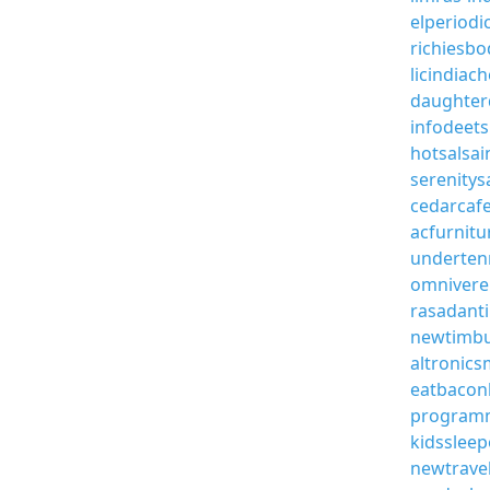
elperiodi
richiesbo
licindiac
daughter
infodeet
hotsalsai
serenity
cedarcaf
acfurnitu
underten
omnivere
rasadant
newtimb
altronic
eatbaconh
programm
kidsslee
newtravel