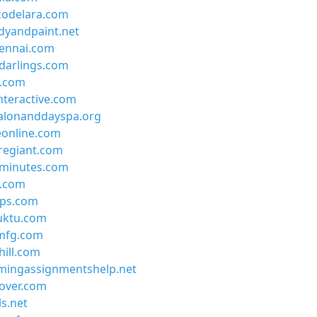
codelara.com
dyandpaint.net
hennai.com
darlings.com
s.com
nteractive.com
salonanddayspa.org
eonline.com
regiant.com
minutes.com
.com
ips.com
uktu.com
smfg.com
ill.com
ingassignmentshelp.net
pover.com
s.net