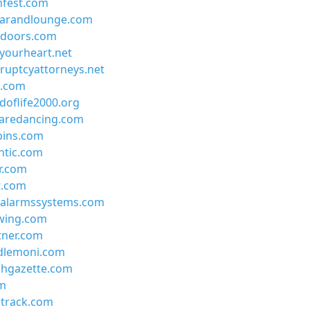
lmfest.com
barandlounge.com
tdoors.com
yourheart.net
ruptcyattorneys.net
l.com
oflife2000.org
aredancing.com
ins.com
ntic.com
r.com
lt.com
ealarmssystems.com
ewing.com
tner.com
dlemoni.com
hgazette.com
om
etrack.com