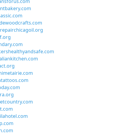
ansforus.com
ntbakery.com
lassic.com
idewoodcrafts.com
repairchicagoil.org
f.org
endary.com
ershealthyandsafe.com
aliankitchen.com
ct.org
himetairie.com
htattoos.com
today.com
ra.org
etcountry.com
rt.com
ilahotel.com
p.com
n.com