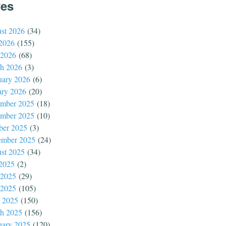
ves
st 2026
(34)
 2026
(155)
 2026
(68)
h 2026
(3)
uary 2026
(6)
ary 2026
(20)
mber 2025
(18)
mber 2025
(10)
ber 2025
(3)
ember 2025
(24)
st 2025
(34)
 2025
(2)
 2025
(29)
2025
(105)
l 2025
(150)
h 2025
(156)
uary 2025
(120)