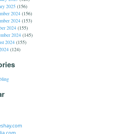
ary 2025
(156)
mber 2024
(156)
mber 2024
(153)
ber 2024
(155)
ember 2024
(145)
st 2024
(155)
 2024
(124)
ories
ling
ar
reshay.com
dia.com