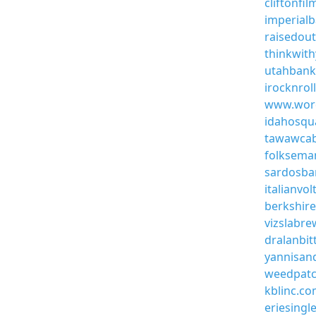
cliftonfi
imperial
raisedou
thinkwith
utahbank
irocknrol
www.word
idahosqu
tawawcab
folksema
sardosba
italianvo
berkshir
vizslabr
dralanbit
yannisan
weedpatc
kblinc.c
eriesingl