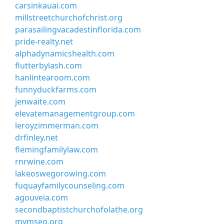
carsinkauai.com
millstreetchurchofchrist.org
parasailingvacadestinflorida.com
pride-realty.net
alphadynamicshealth.com
flutterbylash.com
hanlintearoom.com
funnyduckfarms.com
jenwaite.com
elevatemanagementgroup.com
leroyzimmerman.com
drfinley.net
flemingfamilylaw.com
rnrwine.com
lakeoswegorowing.com
fuquayfamilycounseling.com
agouveia.com
secondbaptistchurchofolathe.org
mymseo.org