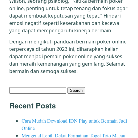
Wilson, seorang psikolog, “Ketika bermain poker
online, penting untuk tetap tenang dan fokus agar
dapat membuat keputusan yang tepat.” Hindari
emosi negatif seperti keserakahan dan kecewa
yang dapat mempengaruhi kinerja bermain.
Dengan mengikuti panduan bermain poker online
terpercaya di tahun 2023 ini, diharapkan kalian
dapat menjadi pemain poker online yang sukses
dan meraih kemenangan yang gemilang. Selamat
bermain dan semoga sukses!
Search
for:
Recent Posts
Cara Mudah Download IDN Play untuk Bermain Judi
Online
Mengenal Lebih Dekat Permainan Togel Toto Macau