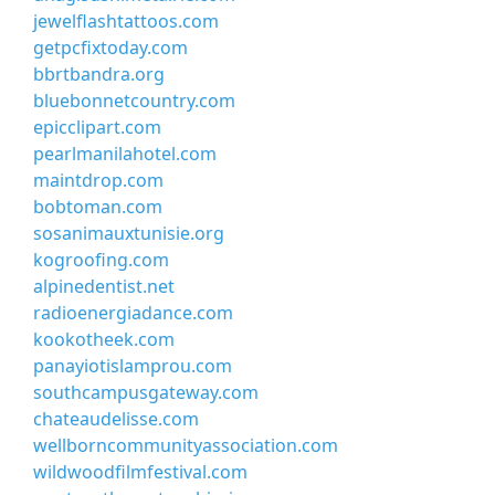
jewelflashtattoos.com
getpcfixtoday.com
bbrtbandra.org
bluebonnetcountry.com
epicclipart.com
pearlmanilahotel.com
maintdrop.com
bobtoman.com
sosanimauxtunisie.org
kogroofing.com
alpinedentist.net
radioenergiadance.com
kookotheek.com
panayiotislamprou.com
southcampusgateway.com
chateaudelisse.com
wellborncommunityassociation.com
wildwoodfilmfestival.com