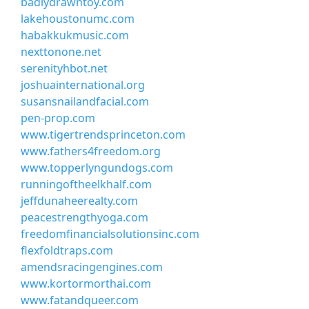
badlydrawntoy.com
lakehoustonumc.com
habakkukmusic.com
nexttonone.net
serenityhbot.net
joshuainternational.org
susansnailandfacial.com
pen-prop.com
www.tigertrendsprinceton.com
www.fathers4freedom.org
www.topperlyngundogs.com
runningoftheelkhalf.com
jeffdunaheerealty.com
peacestrengthyoga.com
freedomfinancialsolutionsinc.com
flexfoldtraps.com
amendsracingengines.com
www.kortormorthai.com
www.fatandqueer.com