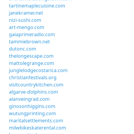
tartinemaplecuisine.com
janekramer.net
nizi-sushi.com
art-mengo.com
gaiaprimeradio.com
tammiebrown.net
dutonc.com
thelongescape.com
mattolegrange.com
junglelodgecostarica.com
christianfestivals.org
visitcountrykitchen.com
algarve-dolphins.com
alanveingrad.com
ginosonhiggins.com
wutungprinting.com
maritalsettlements.com
milwbikeskaterental.com