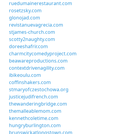
ruedumainerestaurant.com
rosetzsky.com
glonojad.com
revistanuevagrecia.com
stjames-church.com
scotty2naughty.com
doreeshafrir.com
charmcitycomedyproject.com
beawareproductions.com
contextdrivenagility.com
ibikeoulu.com
coffinshakers.com
stmaryofczestochowa.org
justicejudifrench.com
thewanderingbridge.com
themalleablemom.com
kennethcoletime.com
hungryburlington.com
brunswickatlongstown.com