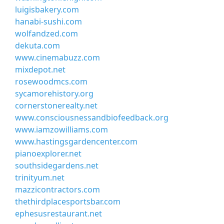
luigisbakery.com
hanabi-sushi.com
wolfandzed.com
dekuta.com
www.cinemabuzz.com
mixdepot.net
rosewoodmcs.com
sycamorehistory.org
cornerstonerealty.net
www.consciousnessandbiofeedback.org
www.iamzowilliams.com
www.hastingsgardencenter.com
pianoexplorer.net
southsidegardens.net
trinityum.net
mazzicontractors.com
thethirdplacesportsbar.com
ephesusrestaurant.net