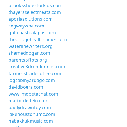
brooksshoesforkids.com
thayersselectmeats.com
aporiasolutions.com
segwaywpa.com
gulfcoastpalapas.com
thebridgehealthclinics.com
waterlinewriters.org
shameddogan.com
parentsoftots.org
creative3drenderings.com
farmerstradecoffee.com
logcabinyardage.com
davidboers.com
www.imobetachat.com
mattdickstein.com
badlydrawntoy.com
lakehoustonumc.com
habakkukmusic.com