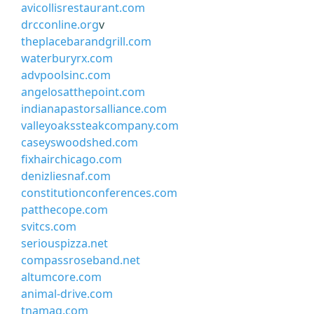
avicollisrestaurant.com
drcconline.org
v
theplacebarandgrill.com
waterburyrx.com
advpoolsinc.com
angelosatthepoint.com
indianapastorsalliance.com
valleyoakssteakcompany.com
caseyswoodshed.com
fixhairchicago.com
denizliesnaf.com
constitutionconferences.com
patthecope.com
svitcs.com
seriouspizza.net
compassroseband.net
altumcore.com
animal-drive.com
tnamag.com