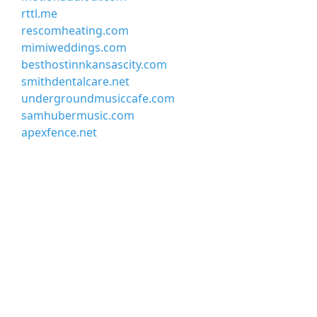
rttl.me
rescomheating.com
mimiweddings.com
besthostinnkansascity.com
smithdentalcare.net
undergroundmusiccafe.com
samhubermusic.com
apexfence.net