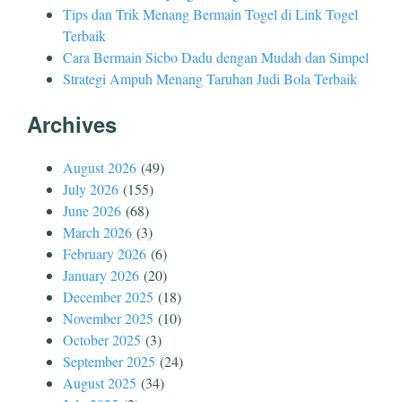
Tips dan Trik Menang Bermain Togel di Link Togel
Terbaik
Cara Bermain Sicbo Dadu dengan Mudah dan Simpel
Strategi Ampuh Menang Taruhan Judi Bola Terbaik
Archives
August 2026
(49)
July 2026
(155)
June 2026
(68)
March 2026
(3)
February 2026
(6)
January 2026
(20)
December 2025
(18)
November 2025
(10)
October 2025
(3)
September 2025
(24)
August 2025
(34)