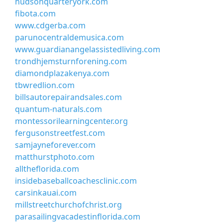
hudsonquarteryork.com
fibota.com
www.cdgerba.com
parunocentraldemusica.com
www.guardianangelassistedliving.com
trondhjemsturnforening.com
diamondplazakenya.com
tbwredlion.com
billsautorepairandsales.com
quantum-naturals.com
montessorilearningcenter.org
fergusonstreetfest.com
samjayneforever.com
matthurstphoto.com
alltheflorida.com
insidebaseballcoachesclinic.com
carsinkauai.com
millstreetchurchofchrist.org
parasailingvacadestinflorida.com