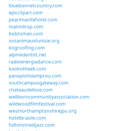
bluebonnetcountry.com
epicclipart.com
pearlmanilahotel.com
maintdrop.com
bobtoman.com
sosanimauxtunisie.org
kogroofing.com
alpinedentist.net
radioenergiadance.com
kookotheek.com
panayiotislamprou.com
southcampusgateway.com
chateaudelisse.com
wellborncommunityassociation.com
wildwoodfilmfestival.com
westnorthamptonshirejpu.org
hotelbrasile.com
fultonstreetjazz.com