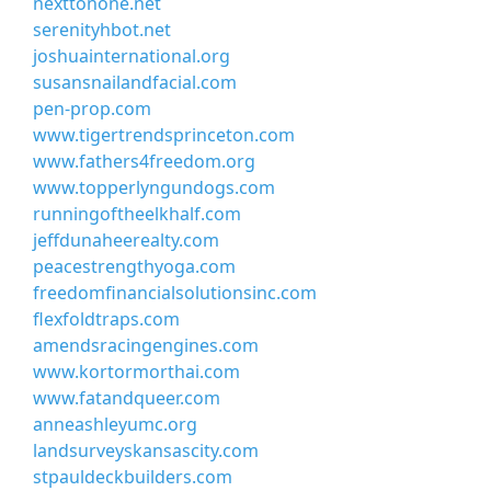
nexttonone.net
serenityhbot.net
joshuainternational.org
susansnailandfacial.com
pen-prop.com
www.tigertrendsprinceton.com
www.fathers4freedom.org
www.topperlyngundogs.com
runningoftheelkhalf.com
jeffdunaheerealty.com
peacestrengthyoga.com
freedomfinancialsolutionsinc.com
flexfoldtraps.com
amendsracingengines.com
www.kortormorthai.com
www.fatandqueer.com
anneashleyumc.org
landsurveyskansascity.com
stpauldeckbuilders.com