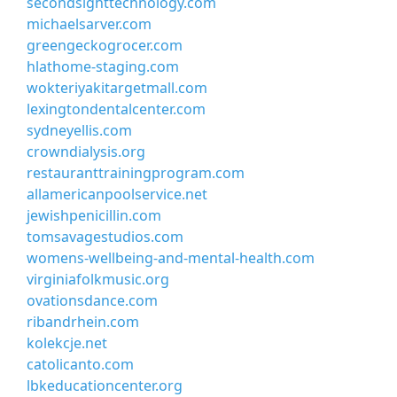
secondsighttechnology.com
michaelsarver.com
greengeckogrocer.com
hlathome-staging.com
wokteriyakitargetmall.com
lexingtondentalcenter.com
sydneyellis.com
crowndialysis.org
restauranttrainingprogram.com
allamericanpoolservice.net
jewishpenicillin.com
tomsavagestudios.com
womens-wellbeing-and-mental-health.com
virginiafolkmusic.org
ovationsdance.com
ribandrhein.com
kolekcje.net
catolicanto.com
lbkeducationcenter.org