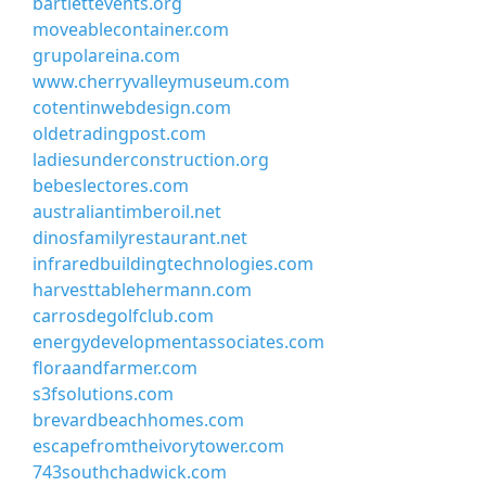
bartlettevents.org
moveablecontainer.com
grupolareina.com
www.cherryvalleymuseum.com
cotentinwebdesign.com
oldetradingpost.com
ladiesunderconstruction.org
bebeslectores.com
australiantimberoil.net
dinosfamilyrestaurant.net
infraredbuildingtechnologies.com
harvesttablehermann.com
carrosdegolfclub.com
energydevelopmentassociates.com
floraandfarmer.com
s3fsolutions.com
brevardbeachhomes.com
escapefromtheivorytower.com
743southchadwick.com