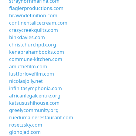
strayhornmarina.com
flaglerproductions.com
brawndefinition.com
continentalicecream.com
crazycreekquilts.com
binkdavies.com
christchurchpdx.org
kenabrahambooks.com
commune-kitchen.com
amuthefilm.com
lustforlovefilm.com
nicolasjolly.net
infinitasymphonia.com
africanlegalcentre.org
katsusushihouse.com
greelycommunity.org
ruedumainerestaurant.com
rosetzsky.com
glonojad.com