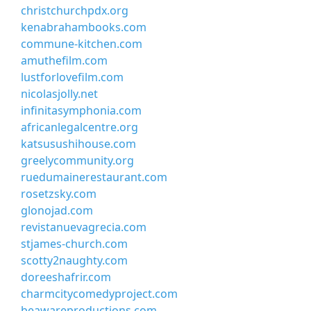
christchurchpdx.org
kenabrahambooks.com
commune-kitchen.com
amuthefilm.com
lustforlovefilm.com
nicolasjolly.net
infinitasymphonia.com
africanlegalcentre.org
katsusushihouse.com
greelycommunity.org
ruedumainerestaurant.com
rosetzsky.com
glonojad.com
revistanuevagrecia.com
stjames-church.com
scotty2naughty.com
doreeshafrir.com
charmcitycomedyproject.com
beawareproductions.com