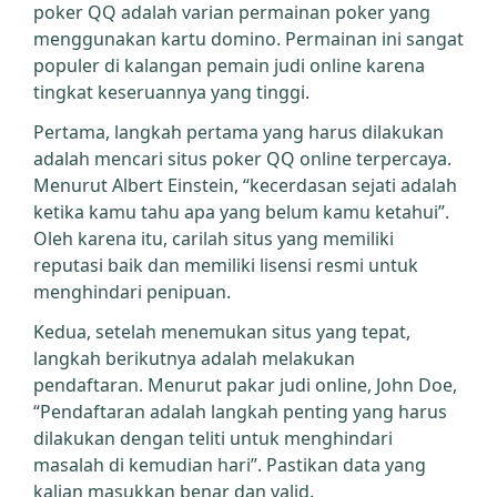
poker QQ adalah varian permainan poker yang
menggunakan kartu domino. Permainan ini sangat
populer di kalangan pemain judi online karena
tingkat keseruannya yang tinggi.
Pertama, langkah pertama yang harus dilakukan
adalah mencari situs poker QQ online terpercaya.
Menurut Albert Einstein, “kecerdasan sejati adalah
ketika kamu tahu apa yang belum kamu ketahui”.
Oleh karena itu, carilah situs yang memiliki
reputasi baik dan memiliki lisensi resmi untuk
menghindari penipuan.
Kedua, setelah menemukan situs yang tepat,
langkah berikutnya adalah melakukan
pendaftaran. Menurut pakar judi online, John Doe,
“Pendaftaran adalah langkah penting yang harus
dilakukan dengan teliti untuk menghindari
masalah di kemudian hari”. Pastikan data yang
kalian masukkan benar dan valid.