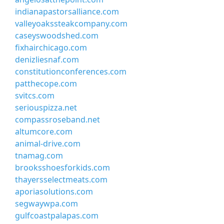
indianapastorsalliance.com
valleyoakssteakcompany.com
caseyswoodshed.com
fixhairchicago.com
denizliesnaf.com
constitutionconferences.com
patthecope.com
svitcs.com
seriouspizza.net
compassroseband.net
altumcore.com
animal-drive.com
tnamag.com
brooksshoesforkids.com
thayersselectmeats.com
aporiasolutions.com
segwaywpa.com
gulfcoastpalapas.com