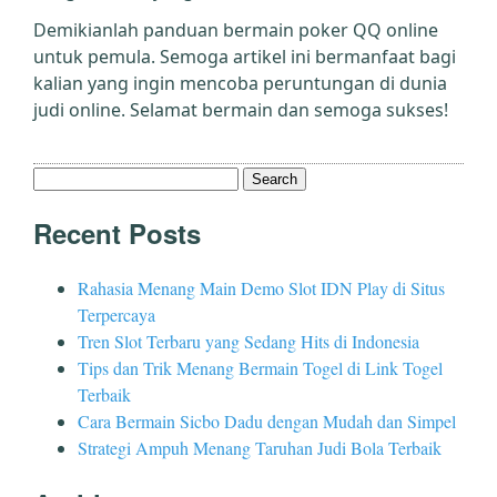
Demikianlah panduan bermain poker QQ online
untuk pemula. Semoga artikel ini bermanfaat bagi
kalian yang ingin mencoba peruntungan di dunia
judi online. Selamat bermain dan semoga sukses!
Search
for:
Recent Posts
Rahasia Menang Main Demo Slot IDN Play di Situs
Terpercaya
Tren Slot Terbaru yang Sedang Hits di Indonesia
Tips dan Trik Menang Bermain Togel di Link Togel
Terbaik
Cara Bermain Sicbo Dadu dengan Mudah dan Simpel
Strategi Ampuh Menang Taruhan Judi Bola Terbaik