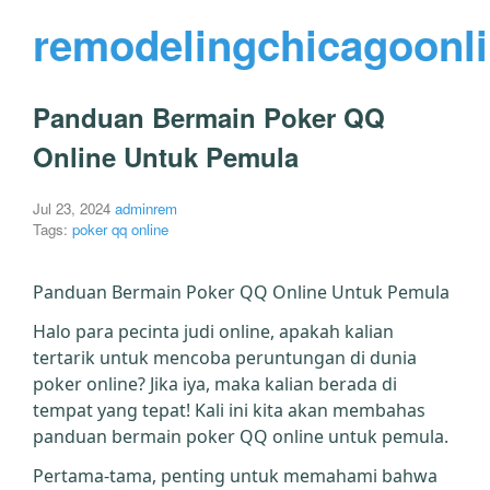
remodelingchicagoonl
Panduan Bermain Poker QQ
Online Untuk Pemula
Jul 23, 2024
adminrem
Tags:
poker qq online
Panduan Bermain Poker QQ Online Untuk Pemula
Halo para pecinta judi online, apakah kalian
tertarik untuk mencoba peruntungan di dunia
poker online? Jika iya, maka kalian berada di
tempat yang tepat! Kali ini kita akan membahas
panduan bermain poker QQ online untuk pemula.
Pertama-tama, penting untuk memahami bahwa