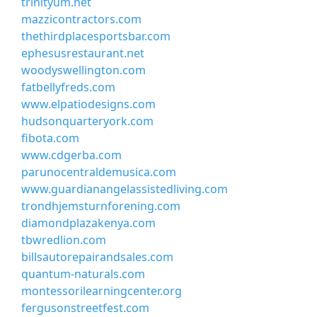
trinityum.net
mazzicontractors.com
thethirdplacesportsbar.com
ephesusrestaurant.net
woodyswellington.com
fatbellyfreds.com
www.elpatiodesigns.com
hudsonquarteryork.com
fibota.com
www.cdgerba.com
parunocentraldemusica.com
www.guardianangelassistedliving.com
trondhjemsturnforening.com
diamondplazakenya.com
tbwredlion.com
billsautorepairandsales.com
quantum-naturals.com
montessorilearningcenter.org
fergusonstreetfest.com