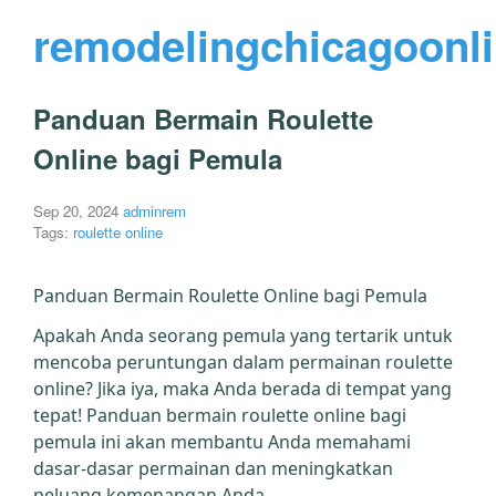
remodelingchicagoonl
Panduan Bermain Roulette
Online bagi Pemula
Sep 20, 2024
adminrem
Tags:
roulette online
Panduan Bermain Roulette Online bagi Pemula
Apakah Anda seorang pemula yang tertarik untuk
mencoba peruntungan dalam permainan roulette
online? Jika iya, maka Anda berada di tempat yang
tepat! Panduan bermain roulette online bagi
pemula ini akan membantu Anda memahami
dasar-dasar permainan dan meningkatkan
peluang kemenangan Anda.