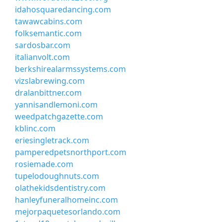
idahosquaredancing.com
tawawcabins.com
folksemantic.com
sardosbar.com
italianvolt.com
berkshirealarmssystems.com
vizslabrewing.com
dralanbittner.com
yannisandlemoni.com
weedpatchgazette.com
kblinc.com
eriesingletrack.com
pamperedpetsnorthport.com
rosiemade.com
tupelodoughnuts.com
olathekidsdentistry.com
hanleyfuneralhomeinc.com
mejorpaquetesorlando.com