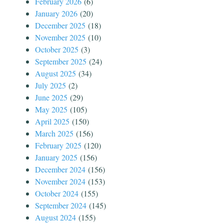
February 2026
(6)
January 2026
(20)
December 2025
(18)
November 2025
(10)
October 2025
(3)
September 2025
(24)
August 2025
(34)
July 2025
(2)
June 2025
(29)
May 2025
(105)
April 2025
(150)
March 2025
(156)
February 2025
(120)
January 2025
(156)
December 2024
(156)
November 2024
(153)
October 2024
(155)
September 2024
(145)
August 2024
(155)