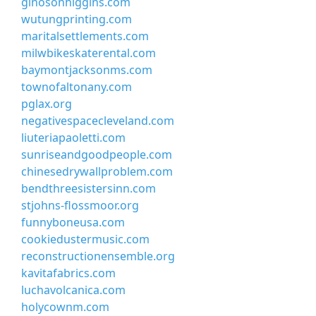
ginosonhiggins.com
wutungprinting.com
maritalsettlements.com
milwbikeskaterental.com
baymontjacksonms.com
townofaltonany.com
pglax.org
negativespacecleveland.com
liuteriapaoletti.com
sunriseandgoodpeople.com
chinesedrywallproblem.com
bendthreesistersinn.com
stjohns-flossmoor.org
funnyboneusa.com
cookiedustermusic.com
reconstructionensemble.org
kavitafabrics.com
luchavolcanica.com
holycownm.com