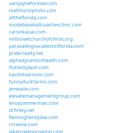
samjayneforever.com
matthurstphoto.com
alltheflorida.com
insidebaseballcoachesclinic.com
carsinkauai.com
millstreetchurchofchrist.org
parasailingvacadestinflorida.com
pride-realty.net
alphadynamicshealth.com
flutterbylash.com
hanlintearoom.com
funnyduckfarms.com
jenwaite.com
elevatemanagementgroup.com
leroyzimmerman.com
drfinley.net
flemingfamilylaw.com
rnrwine.com
lakeoswegorowing.com