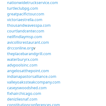
nationwidetruckservice.com
turtleclubpg.com
greatpacifictour.com
victoriaestrella.com
thousandwavesspa.com
courtlandcenter.com
neilfindlaymsp.com
avicollisrestaurant.com
drcconline.org
v
theplacebarandgrill.com
waterburyrx.com
advpoolsinc.com
angelosatthepoint.com
indianapastorsalliance.com
valleyoakssteakcompany.com
caseyswoodshed.com
fixhairchicago.com
denizliesnaf.com
constitutionconferences.com