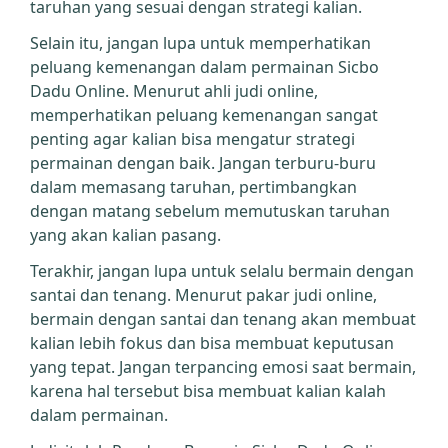
taruhan yang sesuai dengan strategi kalian.
Selain itu, jangan lupa untuk memperhatikan
peluang kemenangan dalam permainan Sicbo
Dadu Online. Menurut ahli judi online,
memperhatikan peluang kemenangan sangat
penting agar kalian bisa mengatur strategi
permainan dengan baik. Jangan terburu-buru
dalam memasang taruhan, pertimbangkan
dengan matang sebelum memutuskan taruhan
yang akan kalian pasang.
Terakhir, jangan lupa untuk selalu bermain dengan
santai dan tenang. Menurut pakar judi online,
bermain dengan santai dan tenang akan membuat
kalian lebih fokus dan bisa membuat keputusan
yang tepat. Jangan terpancing emosi saat bermain,
karena hal tersebut bisa membuat kalian kalah
dalam permainan.