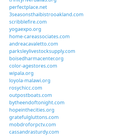
perfectplace.net
3seasonsthaibistrooakland.com
scribblefire.com
yogaexpo.org
home-careassociates.com
andreacavaletto.com
parksleylivestocksupply.com
boisedharmacenter.org
color-agestores.com
wipala.org
loyola-malawi.org
rosychicc.com
outpostboats.com
bytheendoftonight.com
hopeinthecities.org
gratefulgluttons.com
mobdroforpctv.com
cassandrasturdy.com