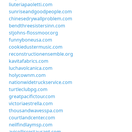
liuteriapaoletti.com
sunriseandgoodpeople.com
chinesedrywallproblem.com
bendthreesistersinn.com
stjohns-flossmoor.org
funnyboneusa.com
cookiedustermusic.com
reconstructionensemble.org
kavitafabrics.com
luchavolcanica.com
holycownm.com
nationwidetruckservice.com
turtleclubpg.com
greatpacifictour.com
victoriaestrella.com
thousandwavesspa.com
courtlandcenter.com
neilfindlaymsp.com
avicollisrestaurant.com