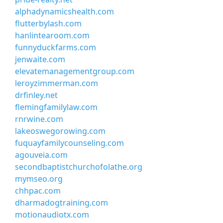
alphadynamicshealth.com
flutterbylash.com
hanlintearoom.com
funnyduckfarms.com
jenwaite.com
elevatemanagementgroup.com
leroyzimmerman.com
drfinley.net
flemingfamilylaw.com
rnrwine.com
lakeoswegorowing.com
fuquayfamilycounseling.com
agouveia.com
secondbaptistchurchofolathe.org
mymseo.org
chhpac.com
dharmadogtraining.com
motionaudiotx.com