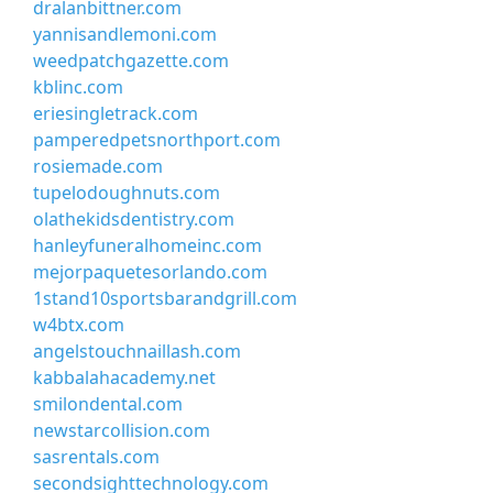
dralanbittner.com
yannisandlemoni.com
weedpatchgazette.com
kblinc.com
eriesingletrack.com
pamperedpetsnorthport.com
rosiemade.com
tupelodoughnuts.com
olathekidsdentistry.com
hanleyfuneralhomeinc.com
mejorpaquetesorlando.com
1stand10sportsbarandgrill.com
w4btx.com
angelstouchnaillash.com
kabbalahacademy.net
smilondental.com
newstarcollision.com
sasrentals.com
secondsighttechnology.com