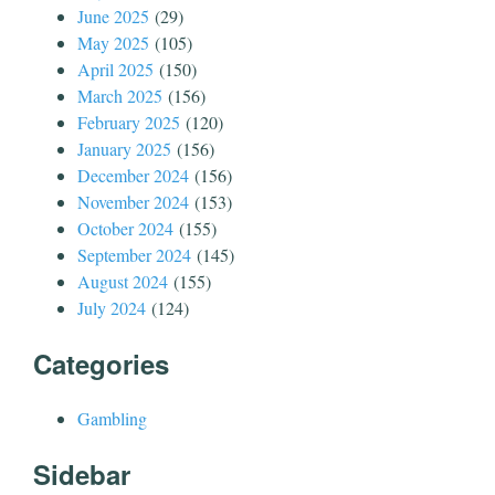
June 2025
(29)
May 2025
(105)
April 2025
(150)
March 2025
(156)
February 2025
(120)
January 2025
(156)
December 2024
(156)
November 2024
(153)
October 2024
(155)
September 2024
(145)
August 2024
(155)
July 2024
(124)
Categories
Gambling
Sidebar