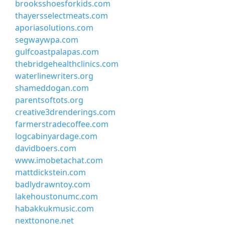
brooksshoesforkids.com
thayersselectmeats.com
aporiasolutions.com
segwaywpa.com
gulfcoastpalapas.com
thebridgehealthclinics.com
waterlinewriters.org
shameddogan.com
parentsoftots.org
creative3drenderings.com
farmerstradecoffee.com
logcabinyardage.com
davidboers.com
www.imobetachat.com
mattdickstein.com
badlydrawntoy.com
lakehoustonumc.com
habakkukmusic.com
nexttonone.net