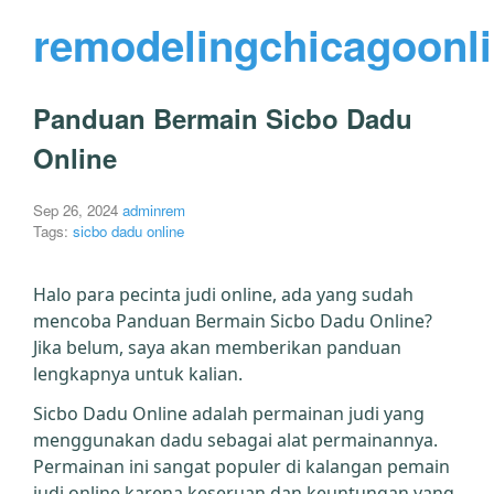
remodelingchicagoonl
Panduan Bermain Sicbo Dadu
Online
Sep 26, 2024
adminrem
Tags:
sicbo dadu online
Halo para pecinta judi online, ada yang sudah
mencoba Panduan Bermain Sicbo Dadu Online?
Jika belum, saya akan memberikan panduan
lengkapnya untuk kalian.
Sicbo Dadu Online adalah permainan judi yang
menggunakan dadu sebagai alat permainannya.
Permainan ini sangat populer di kalangan pemain
judi online karena keseruan dan keuntungan yang