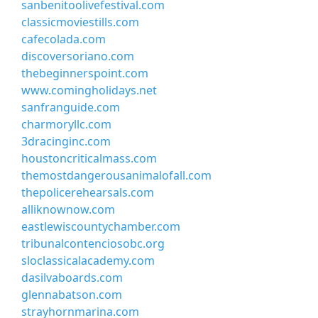
sanbenitoolivefestival.com
classicmoviestills.com
cafecolada.com
discoversoriano.com
thebeginnerspoint.com
www.comingholidays.net
sanfranguide.com
charmoryllc.com
3dracinginc.com
houstoncriticalmass.com
themostdangerousanimalofall.com
thepolicerehearsals.com
alliknownow.com
eastlewiscountychamber.com
tribunalcontenciosobc.org
sloclassicalacademy.com
dasilvaboards.com
glennabatson.com
strayhornmarina.com