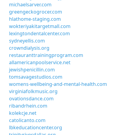
michaelsarver.com
greengeckogrocer.com
hlathome-staging.com
wokteriyakitargetmall.com
lexingtondentalcenter.com
sydneyellis.com
crowndialysis.org
restauranttrainingprogram.com
allamericanpoolservice.net
jewishpenicillin.com
tomsavagestudios.com
womens-wellbeing-and-mental-health.com
virginiafolkmusic.org
ovationsdance.com
ribandrhein.com
kolekcje.net
catolicanto.com
lbkeducationcenter.org
trinityriverdallas.org