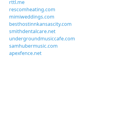
rttl.me
rescomheating.com
mimiweddings.com
besthostinnkansascity.com
smithdentalcare.net
undergroundmusiccafe.com
samhubermusic.com
apexfence.net