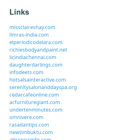
Links
missclaireshay.com
limras-india.com
elperiodicodelara.com
richiesbodyandpaint.net
licindiachennai.com
daughterdarlings.com
infodeets.com
hotsalsainteractive.com
serenitysalonanddayspa.org
cedarcafeonline.com
acfurnituregiant.com
undertenminutes.com
omnivere.com
rasadantips.com
newtimbuktu.com
altronicsmfg.com