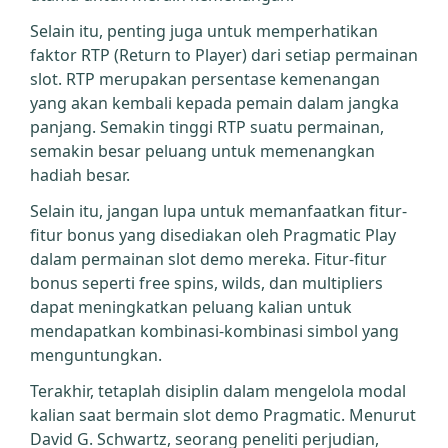
Selain itu, penting juga untuk memperhatikan
faktor RTP (Return to Player) dari setiap permainan
slot. RTP merupakan persentase kemenangan
yang akan kembali kepada pemain dalam jangka
panjang. Semakin tinggi RTP suatu permainan,
semakin besar peluang untuk memenangkan
hadiah besar.
Selain itu, jangan lupa untuk memanfaatkan fitur-
fitur bonus yang disediakan oleh Pragmatic Play
dalam permainan slot demo mereka. Fitur-fitur
bonus seperti free spins, wilds, dan multipliers
dapat meningkatkan peluang kalian untuk
mendapatkan kombinasi-kombinasi simbol yang
menguntungkan.
Terakhir, tetaplah disiplin dalam mengelola modal
kalian saat bermain slot demo Pragmatic. Menurut
David G. Schwartz, seorang peneliti perjudian,