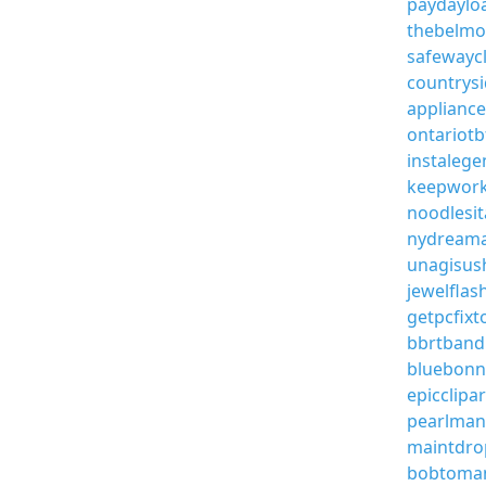
paydaylo
thebelmo
safewayc
countrys
appliance
ontariotb
instaleg
keepwork
noodlesit
nydreama
unagisus
jewelflas
getpcfix
bbrtband
bluebonn
epicclipa
pearlman
maintdro
bobtoma