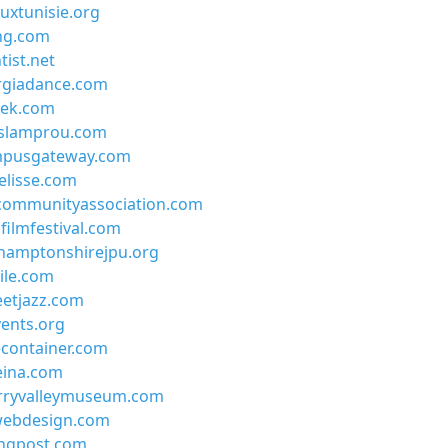
uxtunisie.org
ng.com
tist.net
rgiadance.com
ek.com
islamprou.com
mpusgateway.com
elisse.com
communityassociation.com
ilmfestival.com
hamptonshirejpu.org
ile.com
eetjazz.com
vents.org
container.com
eina.com
ryvalleymuseum.com
webdesign.com
ingpost.com