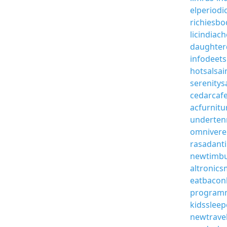
elperiodi
richiesbo
licindiac
daughter
infodeet
hotsalsai
serenity
cedarcaf
acfurnitu
underten
omnivere
rasadant
newtimb
altronic
eatbaconh
programm
kidsslee
newtravel