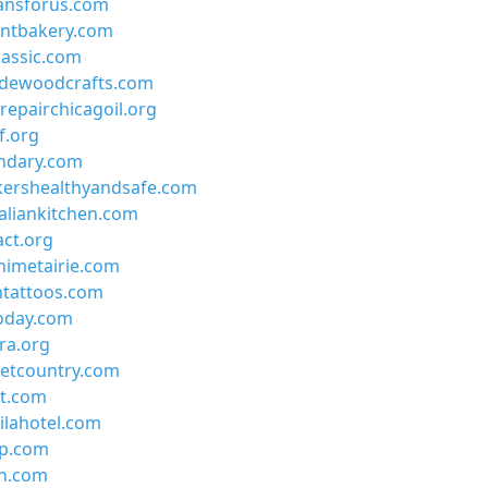
ansforus.com
ntbakery.com
lassic.com
idewoodcrafts.com
repairchicagoil.org
f.org
endary.com
ershealthyandsafe.com
aliankitchen.com
ct.org
himetairie.com
htattoos.com
today.com
ra.org
etcountry.com
rt.com
ilahotel.com
p.com
n.com