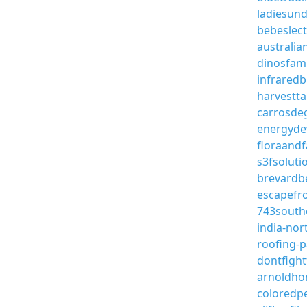
ladiesund
bebeslec
australia
dinosfami
infraredb
harvestt
carrosde
energyde
floraand
s3fsoluti
brevard
escapefr
743south
india-nor
roofing-
dontfigh
arnoldho
coloredpe