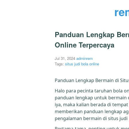
re
Panduan Lengkap Berm
Online Terpercaya
Jul 31, 2024
adminrem
Tags:
situs judi bola online
Panduan Lengkap Bermain di Situs
Halo para pecinta taruhan bola o
panduan lengkap untuk bermain di 
iya, maka kalian berada di tempat 
memberikan panduan lengkap aga
pengalaman bermain di situs judi 
Pertama-tama, penting untuk memil