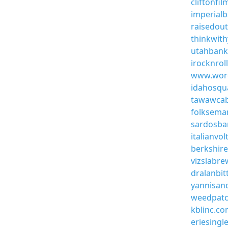
cliftonfi
imperial
raisedou
thinkwith
utahbank
irocknrol
www.word
idahosqu
tawawcab
folksema
sardosba
italianvo
berkshir
vizslabr
dralanbit
yannisan
weedpatc
kblinc.c
eriesingl