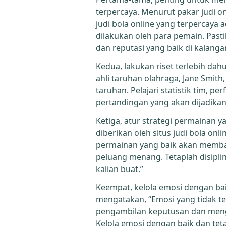
terpercaya. Menurut pakar judi on
judi bola online yang terpercaya
dilakukan oleh para pemain. Pastik
dan reputasi yang baik di kalanga
Kedua, lakukan riset terlebih d
ahli taruhan olahraga, Jane Smit
taruhan. Pelajari statistik tim, p
pertandingan yang akan dijadikan
Ketiga, atur strategi permainan 
diberikan oleh situs judi bola onli
permainan yang baik akan memba
peluang menang. Tetaplah disiplin
kalian buat.”
Keempat, kelola emosi dengan baik
mengatakan, “Emosi yang tidak t
pengambilan keputusan dan meng
Kelola emosi dengan baik dan te