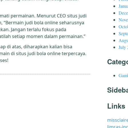
Janu
Dece
kmati permainan. Menurut CEO situs judi
Nove
n, “Bermain judi bola online seharusnya
Octo
an. Jangan terlalu fokus pada
Sept
tilah setiap momen dalam permainan.”
Augu
 di atas, diharapkan kalian bisa
July
 di situs judi bola online terpercaya.
Categ
ses!
Gamb
Sideb
Links
missclai
limras-in