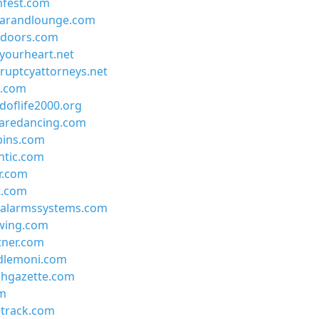
lmfest.com
barandlounge.com
tdoors.com
yourheart.net
ruptcyattorneys.net
l.com
oflife2000.org
aredancing.com
ins.com
ntic.com
r.com
lt.com
ealarmssystems.com
ewing.com
tner.com
dlemoni.com
hgazette.com
om
etrack.com