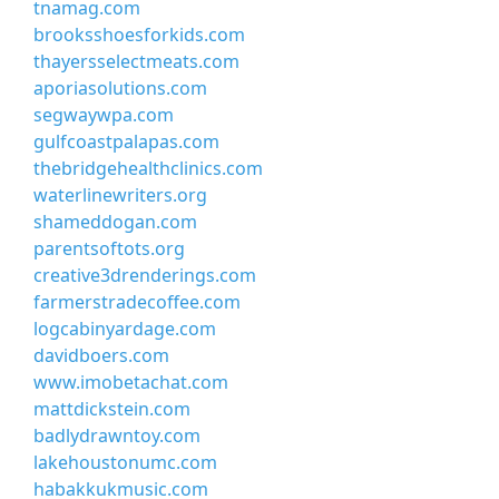
tnamag.com
brooksshoesforkids.com
thayersselectmeats.com
aporiasolutions.com
segwaywpa.com
gulfcoastpalapas.com
thebridgehealthclinics.com
waterlinewriters.org
shameddogan.com
parentsoftots.org
creative3drenderings.com
farmerstradecoffee.com
logcabinyardage.com
davidboers.com
www.imobetachat.com
mattdickstein.com
badlydrawntoy.com
lakehoustonumc.com
habakkukmusic.com