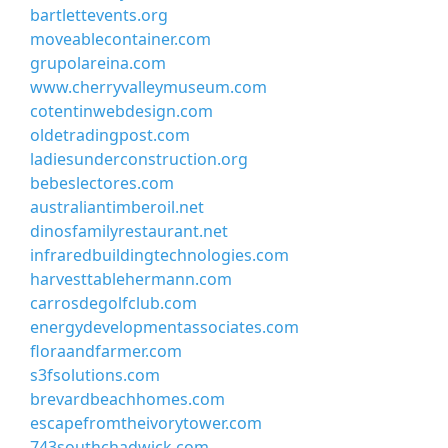
bartlettevents.org
moveablecontainer.com
grupolareina.com
www.cherryvalleymuseum.com
cotentinwebdesign.com
oldetradingpost.com
ladiesunderconstruction.org
bebeslectores.com
australiantimberoil.net
dinosfamilyrestaurant.net
infraredbuildingtechnologies.com
harvesttablehermann.com
carrosdegolfclub.com
energydevelopmentassociates.com
floraandfarmer.com
s3fsolutions.com
brevardbeachhomes.com
escapefromtheivorytower.com
743southchadwick.com