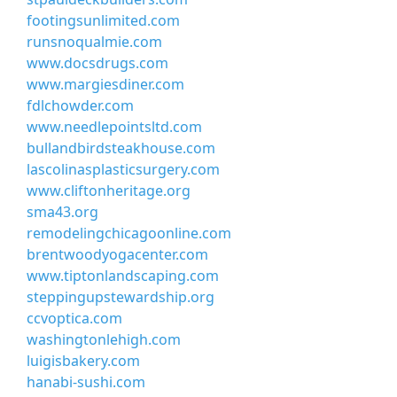
footingsunlimited.com
runsnoqualmie.com
www.docsdrugs.com
www.margiesdiner.com
fdlchowder.com
www.needlepointsltd.com
bullandbirdsteakhouse.com
lascolinasplasticsurgery.com
www.cliftonheritage.org
sma43.org
remodelingchicagoonline.com
brentwoodyogacenter.com
www.tiptonlandscaping.com
steppingupstewardship.org
ccvoptica.com
washingtonlehigh.com
luigisbakery.com
hanabi-sushi.com