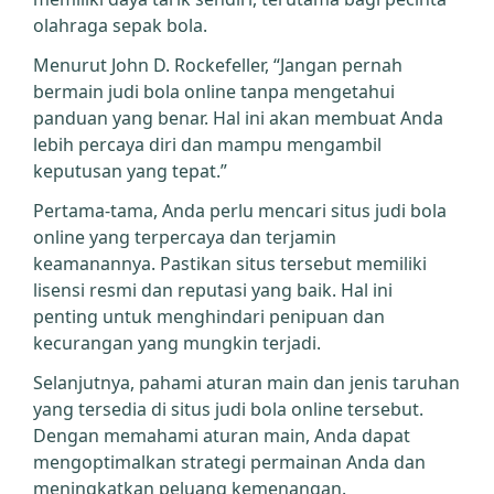
olahraga sepak bola.
Menurut John D. Rockefeller, “Jangan pernah
bermain judi bola online tanpa mengetahui
panduan yang benar. Hal ini akan membuat Anda
lebih percaya diri dan mampu mengambil
keputusan yang tepat.”
Pertama-tama, Anda perlu mencari situs judi bola
online yang terpercaya dan terjamin
keamanannya. Pastikan situs tersebut memiliki
lisensi resmi dan reputasi yang baik. Hal ini
penting untuk menghindari penipuan dan
kecurangan yang mungkin terjadi.
Selanjutnya, pahami aturan main dan jenis taruhan
yang tersedia di situs judi bola online tersebut.
Dengan memahami aturan main, Anda dapat
mengoptimalkan strategi permainan Anda dan
meningkatkan peluang kemenangan.