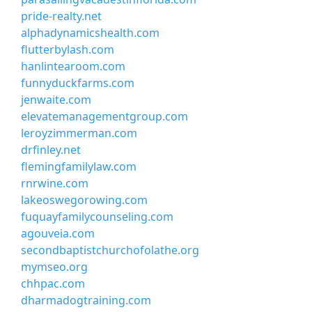
pride-realty.net
alphadynamicshealth.com
flutterbylash.com
hanlintearoom.com
funnyduckfarms.com
jenwaite.com
elevatemanagementgroup.com
leroyzimmerman.com
drfinley.net
flemingfamilylaw.com
rnrwine.com
lakeoswegorowing.com
fuquayfamilycounseling.com
agouveia.com
secondbaptistchurchofolathe.org
mymseo.org
chhpac.com
dharmadogtraining.com