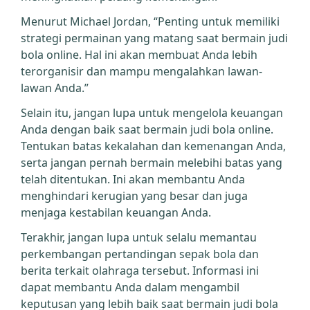
Menurut Michael Jordan, “Penting untuk memiliki
strategi permainan yang matang saat bermain judi
bola online. Hal ini akan membuat Anda lebih
terorganisir dan mampu mengalahkan lawan-
lawan Anda.”
Selain itu, jangan lupa untuk mengelola keuangan
Anda dengan baik saat bermain judi bola online.
Tentukan batas kekalahan dan kemenangan Anda,
serta jangan pernah bermain melebihi batas yang
telah ditentukan. Ini akan membantu Anda
menghindari kerugian yang besar dan juga
menjaga kestabilan keuangan Anda.
Terakhir, jangan lupa untuk selalu memantau
perkembangan pertandingan sepak bola dan
berita terkait olahraga tersebut. Informasi ini
dapat membantu Anda dalam mengambil
keputusan yang lebih baik saat bermain judi bola