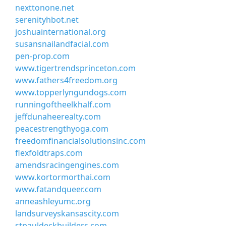
nexttonone.net
serenityhbot.net
joshuainternational.org
susansnailandfacial.com
pen-prop.com
www.tigertrendsprinceton.com
www.fathers4freedom.org
www.topperlyngundogs.com
runningoftheelkhalf.com
jeffdunaheerealty.com
peacestrengthyoga.com
freedomfinancialsolutionsinc.com
flexfoldtraps.com
amendsracingengines.com
www.kortormorthai.com
www.fatandqueer.com
anneashleyumc.org
landsurveyskansascity.com
stpauldeckbuilders.com