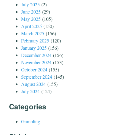
July 2025
(2)
June 2025
(29)
May 2025
(105)
April 2025
(150)
March 2025
(156)
February 2025
(120)
January 2025
(156)
December 2024
(156)
November 2024
(153)
October 2024
(155)
September 2024
(145)
August 2024
(155)
July 2024
(124)
Categories
Gambling