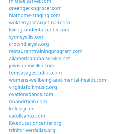
michaelsarver.com
greengeckogrocer.com
hlathome-staging.com
wokteriyakitargetmall.com
lexingtondentalcenter.com
sydneyellis.com
crowndialysis.org
restauranttrainingprogram.com
allamericanpoolservice.net
jewishpenicillin.com
tomsavagestudios.com
womens-wellbeing-and-mental-health.com
virginiafolkmusic.org
ovationsdance.com
ribandrhein.com
kolekcje.net
catolicanto.com
lbkeducationcenter.org
trinityriverdallas.org