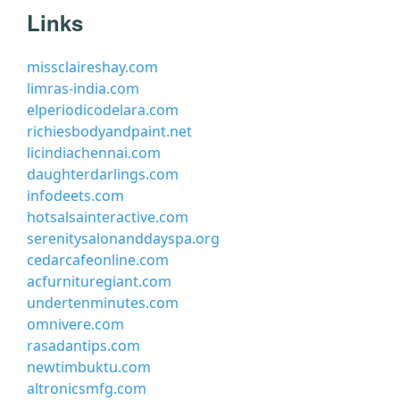
Links
missclaireshay.com
limras-india.com
elperiodicodelara.com
richiesbodyandpaint.net
licindiachennai.com
daughterdarlings.com
infodeets.com
hotsalsainteractive.com
serenitysalonanddayspa.org
cedarcafeonline.com
acfurnituregiant.com
undertenminutes.com
omnivere.com
rasadantips.com
newtimbuktu.com
altronicsmfg.com