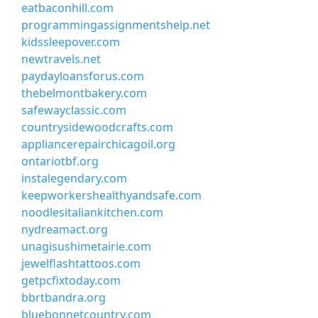
eatbaconhill.com
programmingassignmentshelp.net
kidssleepover.com
newtravels.net
paydayloansforus.com
thebelmontbakery.com
safewayclassic.com
countrysidewoodcrafts.com
appliancerepairchicagoil.org
ontariotbf.org
instalegendary.com
keepworkershealthyandsafe.com
noodlesitaliankitchen.com
nydreamact.org
unagisushimetairie.com
jewelflashtattoos.com
getpcfixtoday.com
bbrtbandra.org
bluebonnetcountry.com