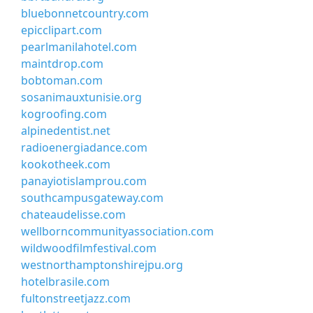
bluebonnetcountry.com
epicclipart.com
pearlmanilahotel.com
maintdrop.com
bobtoman.com
sosanimauxtunisie.org
kogroofing.com
alpinedentist.net
radioenergiadance.com
kookotheek.com
panayiotislamprou.com
southcampusgateway.com
chateaudelisse.com
wellborncommunityassociation.com
wildwoodfilmfestival.com
westnorthamptonshirejpu.org
hotelbrasile.com
fultonstreetjazz.com