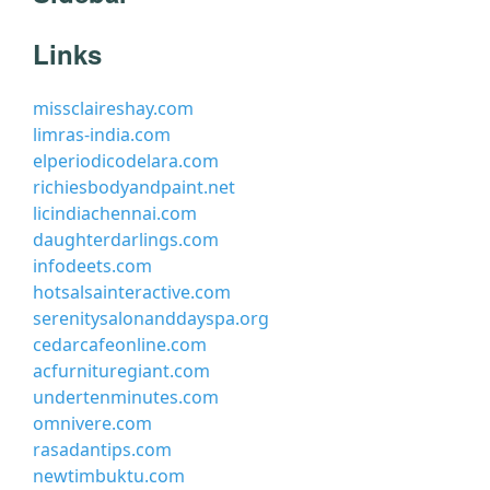
Links
missclaireshay.com
limras-india.com
elperiodicodelara.com
richiesbodyandpaint.net
licindiachennai.com
daughterdarlings.com
infodeets.com
hotsalsainteractive.com
serenitysalonanddayspa.org
cedarcafeonline.com
acfurnituregiant.com
undertenminutes.com
omnivere.com
rasadantips.com
newtimbuktu.com