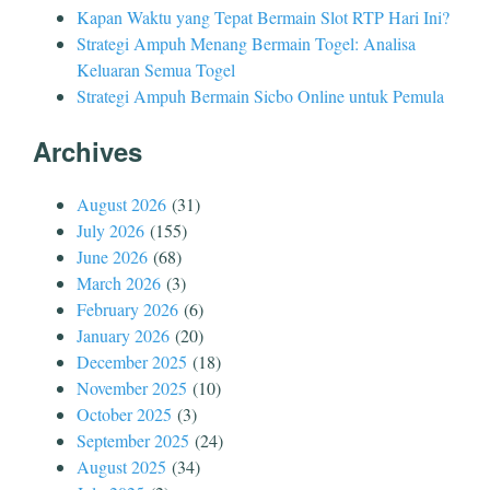
Kapan Waktu yang Tepat Bermain Slot RTP Hari Ini?
Strategi Ampuh Menang Bermain Togel: Analisa
Keluaran Semua Togel
Strategi Ampuh Bermain Sicbo Online untuk Pemula
Archives
August 2026
(31)
July 2026
(155)
June 2026
(68)
March 2026
(3)
February 2026
(6)
January 2026
(20)
December 2025
(18)
November 2025
(10)
October 2025
(3)
September 2025
(24)
August 2025
(34)