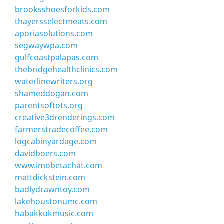
brooksshoesforkids.com
thayersselectmeats.com
aporiasolutions.com
segwaywpa.com
gulfcoastpalapas.com
thebridgehealthclinics.com
waterlinewriters.org
shameddogan.com
parentsoftots.org
creative3drenderings.com
farmerstradecoffee.com
logcabinyardage.com
davidboers.com
www.imobetachat.com
mattdickstein.com
badlydrawntoy.com
lakehoustonumc.com
habakkukmusic.com