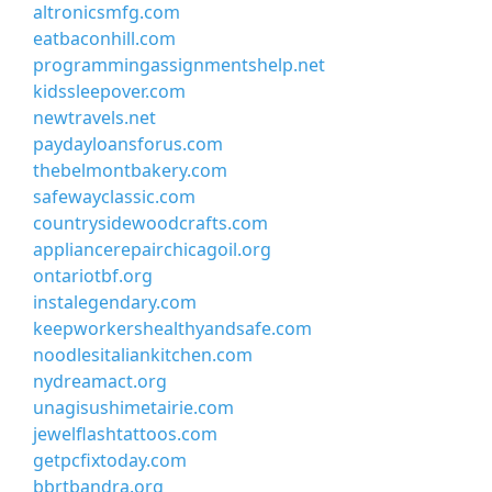
altronicsmfg.com
eatbaconhill.com
programmingassignmentshelp.net
kidssleepover.com
newtravels.net
paydayloansforus.com
thebelmontbakery.com
safewayclassic.com
countrysidewoodcrafts.com
appliancerepairchicagoil.org
ontariotbf.org
instalegendary.com
keepworkershealthyandsafe.com
noodlesitaliankitchen.com
nydreamact.org
unagisushimetairie.com
jewelflashtattoos.com
getpcfixtoday.com
bbrtbandra.org