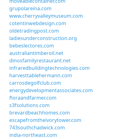
moveablecontainer.com
grupolareina.com
www.cherryvalleymuseum.com
cotentinwebdesign.com
oldetradingpost.com
ladiesunderconstruction.org
bebeslectores.com
australiantimberoil.net
dinosfamilyrestaurant.net
infraredbuildingtechnologies.com
harvesttablehermann.com
carrosdegolfclub.com
energydevelopmentassociates.com
floraandfarmer.com
s3fsolutions.com
brevardbeachhomes.com
escapefromtheivorytower.com
743southchadwick.com
india-northeast.com