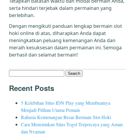
Tetapkan batasan waktu dan modal bermain Anda,
serta hindari terjebak dalam permainan yang
berlebihan.
Dengan mengikuti panduan lengkap bermain slot
hoki online di atas, diharapkan Anda dapat
meningkatkan peluang kemenangan Anda dan
meraih kesuksesan dalam permainan ini. Semoga
berhasil dan selamat bermain!
Search
for:
Recent Posts
5 Kelebihan Situs IDN Play yang Membuatnya
Menjadi Pilihan Utama Pemain
Rahasia Kemenangan Besar Bermain Slot Hoki
Cara Menemukan Situs Togel Terpercaya yang Aman
dan Nyaman