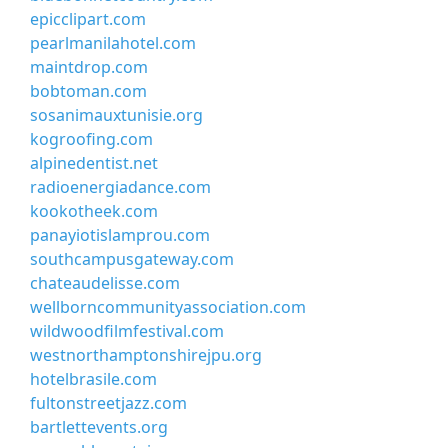
epicclipart.com
pearlmanilahotel.com
maintdrop.com
bobtoman.com
sosanimauxtunisie.org
kogroofing.com
alpinedentist.net
radioenergiadance.com
kookotheek.com
panayiotislamprou.com
southcampusgateway.com
chateaudelisse.com
wellborncommunityassociation.com
wildwoodfilmfestival.com
westnorthamptonshirejpu.org
hotelbrasile.com
fultonstreetjazz.com
bartlettevents.org