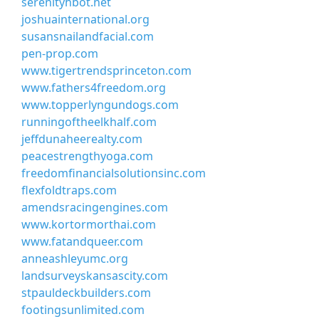
serenityhbot.net
joshuainternational.org
susansnailandfacial.com
pen-prop.com
www.tigertrendsprinceton.com
www.fathers4freedom.org
www.topperlyngundogs.com
runningoftheelkhalf.com
jeffdunaheerealty.com
peacestrengthyoga.com
freedomfinancialsolutionsinc.com
flexfoldtraps.com
amendsracingengines.com
www.kortormorthai.com
www.fatandqueer.com
anneashleyumc.org
landsurveyskansascity.com
stpauldeckbuilders.com
footingsunlimited.com