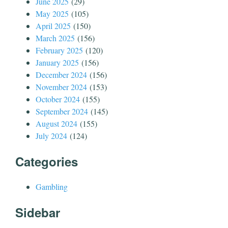
June 2025
(29)
May 2025
(105)
April 2025
(150)
March 2025
(156)
February 2025
(120)
January 2025
(156)
December 2024
(156)
November 2024
(153)
October 2024
(155)
September 2024
(145)
August 2024
(155)
July 2024
(124)
Categories
Gambling
Sidebar