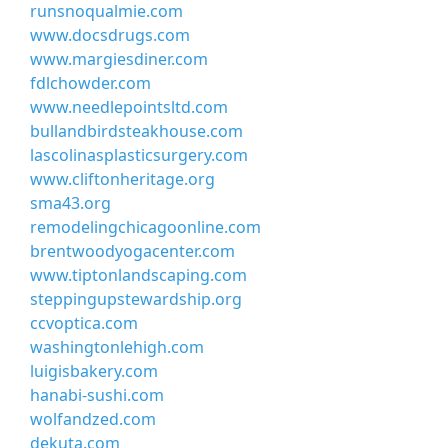
runsnoqualmie.com
www.docsdrugs.com
www.margiesdiner.com
fdlchowder.com
www.needlepointsltd.com
bullandbirdsteakhouse.com
lascolinasplasticsurgery.com
www.cliftonheritage.org
sma43.org
remodelingchicagoonline.com
brentwoodyogacenter.com
www.tiptonlandscaping.com
steppingupstewardship.org
ccvoptica.com
washingtonlehigh.com
luigisbakery.com
hanabi-sushi.com
wolfandzed.com
dekuta.com