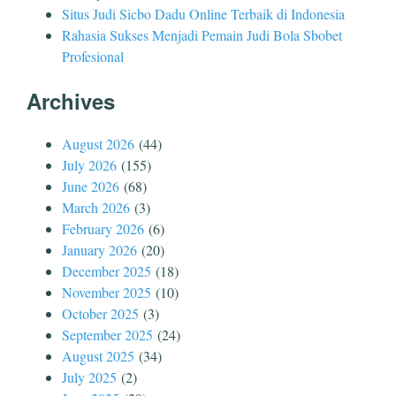
Situs Judi Sicbo Dadu Online Terbaik di Indonesia
Rahasia Sukses Menjadi Pemain Judi Bola Sbobet
Profesional
Archives
August 2026
(44)
July 2026
(155)
June 2026
(68)
March 2026
(3)
February 2026
(6)
January 2026
(20)
December 2025
(18)
November 2025
(10)
October 2025
(3)
September 2025
(24)
August 2025
(34)
July 2025
(2)