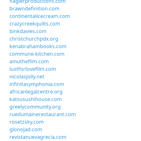
flaglerproductions.com
brawndefinition.com
continentalicecream.com
crazycreekquilts.com
binkdavies.com
christchurchpdx.org
kenabrahambooks.com
commune-kitchen.com
amuthefilm.com
lustforlovefilm.com
nicolasjolly.net
infinitasymphonia.com
africanlegalcentre.org
katsusushihouse.com
greelycommunity.org
ruedumainerestaurant.com
rosetzsky.com
glonojad.com
revistanuevagrecia.com