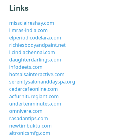
Links
missclaireshay.com
limras-india.com
elperiodicodelara.com
richiesbodyandpaint.net
licindiachennai.com
daughterdarlings.com
infodeets.com
hotsalsainteractive.com
serenitysalonanddayspa.org
cedarcafeonline.com
acfurnituregiant.com
undertenminutes.com
omnivere.com
rasadantips.com
newtimbuktu.com
altronicsmfg.com