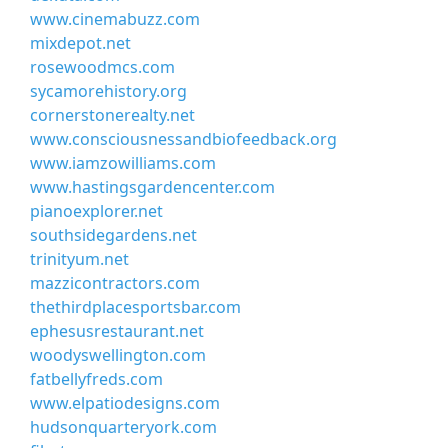
www.cinemabuzz.com
mixdepot.net
rosewoodmcs.com
sycamorehistory.org
cornerstonerealty.net
www.consciousnessandbiofeedback.org
www.iamzowilliams.com
www.hastingsgardencenter.com
pianoexplorer.net
southsidegardens.net
trinityum.net
mazzicontractors.com
thethirdplacesportsbar.com
ephesusrestaurant.net
woodyswellington.com
fatbellyfreds.com
www.elpatiodesigns.com
hudsonquarteryork.com