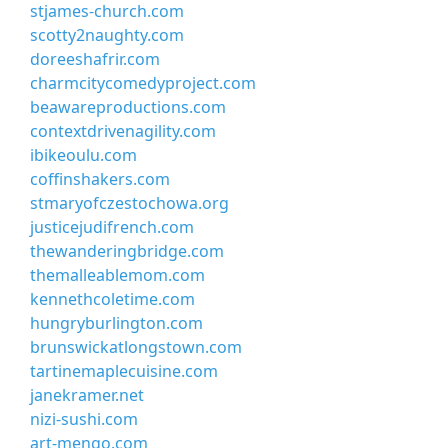
stjames-church.com
scotty2naughty.com
doreeshafrir.com
charmcitycomedyproject.com
beawareproductions.com
contextdrivenagility.com
ibikeoulu.com
coffinshakers.com
stmaryofczestochowa.org
justicejudifrench.com
thewanderingbridge.com
themalleablemom.com
kennethcoletime.com
hungryburlington.com
brunswickatlongstown.com
tartinemaplecuisine.com
janekramer.net
nizi-sushi.com
art-mengo.com