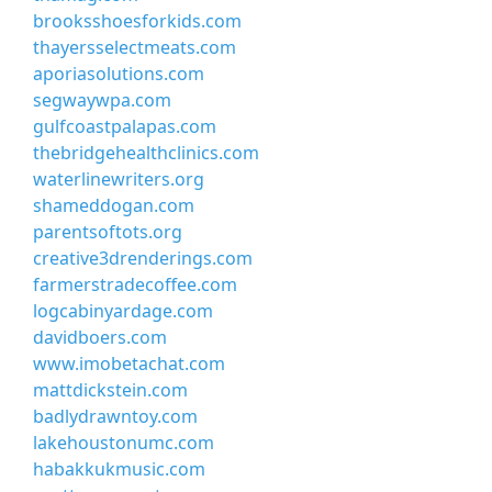
brooksshoesforkids.com
thayersselectmeats.com
aporiasolutions.com
segwaywpa.com
gulfcoastpalapas.com
thebridgehealthclinics.com
waterlinewriters.org
shameddogan.com
parentsoftots.org
creative3drenderings.com
farmerstradecoffee.com
logcabinyardage.com
davidboers.com
www.imobetachat.com
mattdickstein.com
badlydrawntoy.com
lakehoustonumc.com
habakkukmusic.com