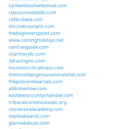
sanbenitoolivefestival.com
classicmoviestills.com
cafecolada.com
discoversoriano.com
thebeginnerspoint.com
www.comingholidays.net
sanfranguide.com
charmoryllc.com
3dracinginc.com
houstoncriticalmass.com
themostdangerousanimalofall.com
thepolicerehearsals.com
alliknownow.com
eastlewiscountychamber.com
tribunalcontenciosobc.org
sloclassicalacademy.com
dasilvaboards.com
glennabatson.com