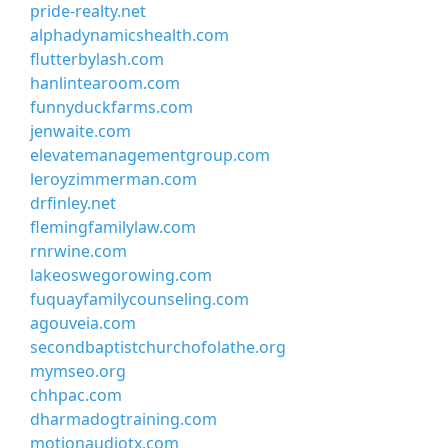
pride-realty.net
alphadynamicshealth.com
flutterbylash.com
hanlintearoom.com
funnyduckfarms.com
jenwaite.com
elevatemanagementgroup.com
leroyzimmerman.com
drfinley.net
flemingfamilylaw.com
rnrwine.com
lakeoswegorowing.com
fuquayfamilycounseling.com
agouveia.com
secondbaptistchurchofolathe.org
mymseo.org
chhpac.com
dharmadogtraining.com
motionaudiotx.com