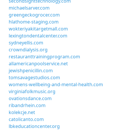
secondsighttechnology.com
michaelsarver.com
greengeckogrocer.com
hlathome-staging.com
wokteriyakitargetmall.com
lexingtondentalcenter.com
sydneyellis.com
crowndialysis.org
restauranttrainingprogram.com
allamericanpoolservice.net
jewishpenicillin.com
tomsavagestudios.com
womens-wellbeing-and-mental-health.com
virginiafolkmusic.org
ovationsdance.com
ribandrhein.com
kolekcje.net
catolicanto.com
lbkeducationcenter.org