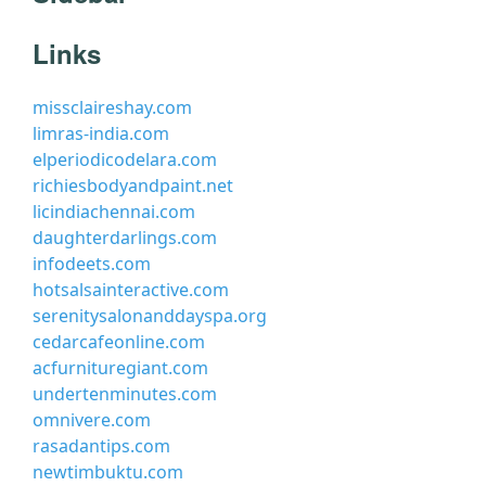
Links
missclaireshay.com
limras-india.com
elperiodicodelara.com
richiesbodyandpaint.net
licindiachennai.com
daughterdarlings.com
infodeets.com
hotsalsainteractive.com
serenitysalonanddayspa.org
cedarcafeonline.com
acfurnituregiant.com
undertenminutes.com
omnivere.com
rasadantips.com
newtimbuktu.com