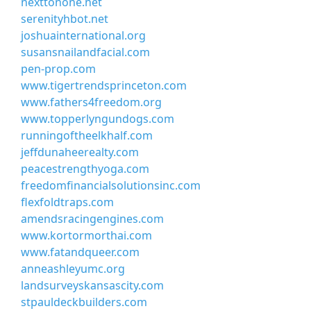
nexttonone.net
serenityhbot.net
joshuainternational.org
susansnailandfacial.com
pen-prop.com
www.tigertrendsprinceton.com
www.fathers4freedom.org
www.topperlyngundogs.com
runningoftheelkhalf.com
jeffdunaheerealty.com
peacestrengthyoga.com
freedomfinancialsolutionsinc.com
flexfoldtraps.com
amendsracingengines.com
www.kortormorthai.com
www.fatandqueer.com
anneashleyumc.org
landsurveyskansascity.com
stpauldeckbuilders.com