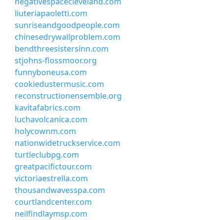
negativespacecleveland.com
liuteriapaoletti.com
sunriseandgoodpeople.com
chinesedrywallproblem.com
bendthreesistersinn.com
stjohns-flossmoor.org
funnyboneusa.com
cookiedustermusic.com
reconstructionensemble.org
kavitafabrics.com
luchavolcanica.com
holycownm.com
nationwidetruckservice.com
turtleclubpg.com
greatpacifictour.com
victoriaestrella.com
thousandwavesspa.com
courtlandcenter.com
neilfindlaymsp.com