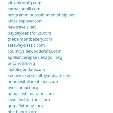
altronicsmfg.com
eatbaconhill.com
programmingassignmentshelp.net
kidssleepover.com
newtravels.net
paydayloansforus.com
thebelmontbakery.com
safewayclassic.com
countrysidewoodcrafts.com
appliancerepairchicagoil.org
ontariotbf.org
instalegendary.com
keepworkershealthyandsafe.com
noodlesitaliankitchen.com
nydreamact.org
unagisushimetairie.com
jewelflashtattoos.com
getpcfixtoday.com
bbrtbandra.org