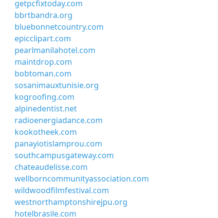
getpcfixtoday.com
bbrtbandra.org
bluebonnetcountry.com
epicclipart.com
pearlmanilahotel.com
maintdrop.com
bobtoman.com
sosanimauxtunisie.org
kogroofing.com
alpinedentist.net
radioenergiadance.com
kookotheek.com
panayiotislamprou.com
southcampusgateway.com
chateaudelisse.com
wellborncommunityassociation.com
wildwoodfilmfestival.com
westnorthamptonshirejpu.org
hotelbrasile.com