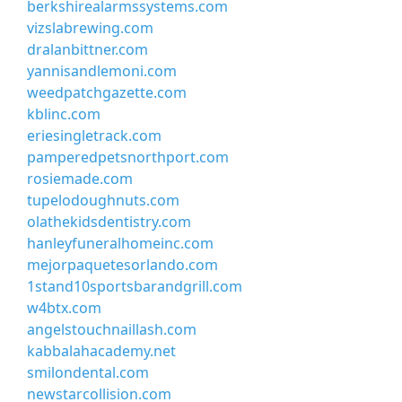
berkshirealarmssystems.com
vizslabrewing.com
dralanbittner.com
yannisandlemoni.com
weedpatchgazette.com
kblinc.com
eriesingletrack.com
pamperedpetsnorthport.com
rosiemade.com
tupelodoughnuts.com
olathekidsdentistry.com
hanleyfuneralhomeinc.com
mejorpaquetesorlando.com
1stand10sportsbarandgrill.com
w4btx.com
angelstouchnaillash.com
kabbalahacademy.net
smilondental.com
newstarcollision.com