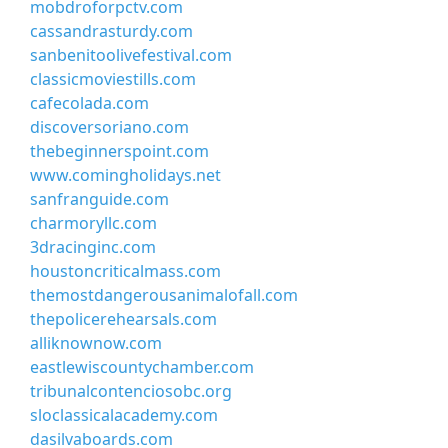
mobdroforpctv.com
cassandrasturdy.com
sanbenitoolivefestival.com
classicmoviestills.com
cafecolada.com
discoversoriano.com
thebeginnerspoint.com
www.comingholidays.net
sanfranguide.com
charmoryllc.com
3dracinginc.com
houstoncriticalmass.com
themostdangerousanimalofall.com
thepolicerehearsals.com
alliknownow.com
eastlewiscountychamber.com
tribunalcontenciosobc.org
sloclassicalacademy.com
dasilvaboards.com