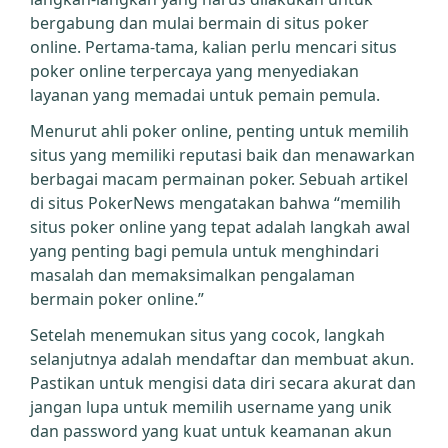
bergabung dan mulai bermain di situs poker
online. Pertama-tama, kalian perlu mencari situs
poker online terpercaya yang menyediakan
layanan yang memadai untuk pemain pemula.
Menurut ahli poker online, penting untuk memilih
situs yang memiliki reputasi baik dan menawarkan
berbagai macam permainan poker. Sebuah artikel
di situs PokerNews mengatakan bahwa “memilih
situs poker online yang tepat adalah langkah awal
yang penting bagi pemula untuk menghindari
masalah dan memaksimalkan pengalaman
bermain poker online.”
Setelah menemukan situs yang cocok, langkah
selanjutnya adalah mendaftar dan membuat akun.
Pastikan untuk mengisi data diri secara akurat dan
jangan lupa untuk memilih username yang unik
dan password yang kuat untuk keamanan akun