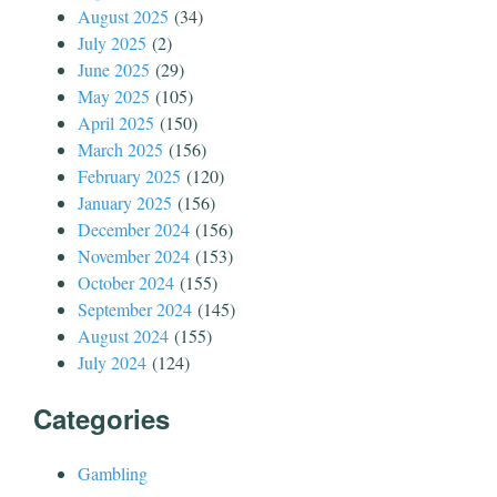
August 2025
(34)
July 2025
(2)
June 2025
(29)
May 2025
(105)
April 2025
(150)
March 2025
(156)
February 2025
(120)
January 2025
(156)
December 2024
(156)
November 2024
(153)
October 2024
(155)
September 2024
(145)
August 2024
(155)
July 2024
(124)
Categories
Gambling