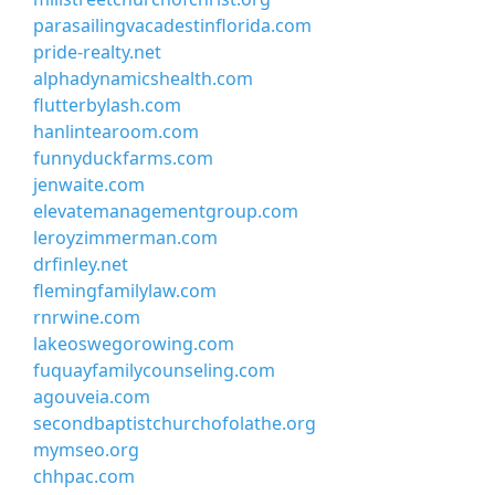
parasailingvacadestinflorida.com
pride-realty.net
alphadynamicshealth.com
flutterbylash.com
hanlintearoom.com
funnyduckfarms.com
jenwaite.com
elevatemanagementgroup.com
leroyzimmerman.com
drfinley.net
flemingfamilylaw.com
rnrwine.com
lakeoswegorowing.com
fuquayfamilycounseling.com
agouveia.com
secondbaptistchurchofolathe.org
mymseo.org
chhpac.com