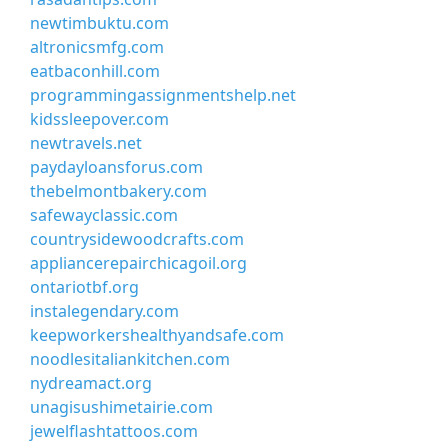
newtimbuktu.com
altronicsmfg.com
eatbaconhill.com
programmingassignmentshelp.net
kidssleepover.com
newtravels.net
paydayloansforus.com
thebelmontbakery.com
safewayclassic.com
countrysidewoodcrafts.com
appliancerepairchicagoil.org
ontariotbf.org
instalegendary.com
keepworkershealthyandsafe.com
noodlesitaliankitchen.com
nydreamact.org
unagisushimetairie.com
jewelflashtattoos.com