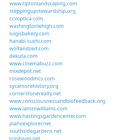
www.tiptonlandscaping.com
steppingupstewardship.org
ccvoptica.com
washingtonlehigh.com
luigisbakery.com
hanabi-sushi.com
wolfandzed.com
dekuta.com
www.cinemabuzz.com
mixdepot.net
rosewoodmcs.com
sycamorehistory.org
cornerstonerealty.net
www.consciousnessandbiofeedback.org
www.iamzowilliams.com
www.hastingsgardencenter.com
pianoexplorer.net
southsidegardens.net
trinityum.net