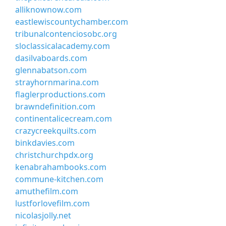
alliknownow.com
eastlewiscountychamber.com
tribunalcontenciosobc.org
sloclassicalacademy.com
dasilvaboards.com
glennabatson.com
strayhornmarina.com
flaglerproductions.com
brawndefinition.com
continentalicecream.com
crazycreekquilts.com
binkdavies.com
christchurchpdx.org
kenabrahambooks.com
commune-kitchen.com
amuthefilm.com
lustforlovefilm.com
nicolasjolly.net