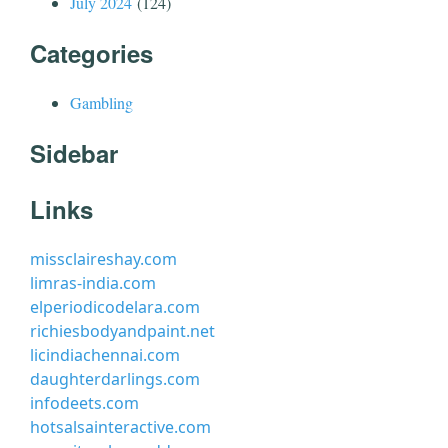
July 2024
(124)
Categories
Gambling
Sidebar
Links
missclaireshay.com
limras-india.com
elperiodicodelara.com
richiesbodyandpaint.net
licindiachennai.com
daughterdarlings.com
infodeets.com
hotsalsainteractive.com