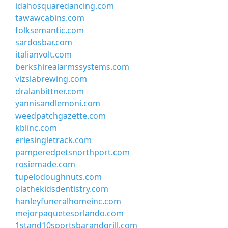
idahosquaredancing.com
tawawcabins.com
folksemantic.com
sardosbar.com
italianvolt.com
berkshirealarmssystems.com
vizslabrewing.com
dralanbittner.com
yannisandlemoni.com
weedpatchgazette.com
kblinc.com
eriesingletrack.com
pamperedpetsnorthport.com
rosiemade.com
tupelodoughnuts.com
olathekidsdentistry.com
hanleyfuneralhomeinc.com
mejorpaquetesorlando.com
1stand10sportsbarandgrill.com