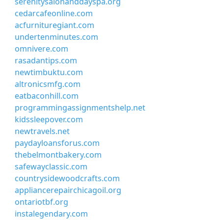
serenitysalonanddayspa.org
cedarcafeonline.com
acfurnituregiant.com
undertenminutes.com
omnivere.com
rasadantips.com
newtimbuktu.com
altronicsmfg.com
eatbaconhill.com
programmingassignmentshelp.net
kidssleepover.com
newtravels.net
paydayloansforus.com
thebelmontbakery.com
safewayclassic.com
countrysidewoodcrafts.com
appliancerepairchicagoil.org
ontariotbf.org
instalegendary.com