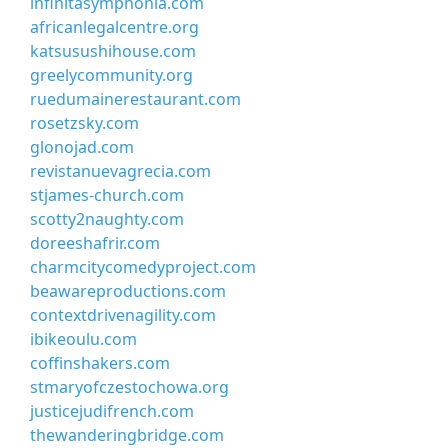
infinitasymphonia.com
africanlegalcentre.org
katsusushihouse.com
greelycommunity.org
ruedumainerestaurant.com
rosetzsky.com
glonojad.com
revistanuevagrecia.com
stjames-church.com
scotty2naughty.com
doreeshafrir.com
charmcitycomedyproject.com
beawareproductions.com
contextdrivenagility.com
ibikeoulu.com
coffinshakers.com
stmaryofczestochowa.org
justicejudifrench.com
thewanderingbridge.com