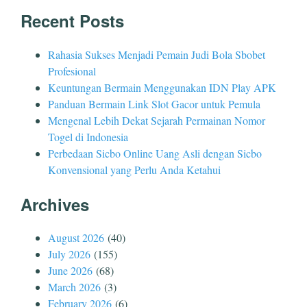
for:
Recent Posts
Rahasia Sukses Menjadi Pemain Judi Bola Sbobet
Profesional
Keuntungan Bermain Menggunakan IDN Play APK
Panduan Bermain Link Slot Gacor untuk Pemula
Mengenal Lebih Dekat Sejarah Permainan Nomor
Togel di Indonesia
Perbedaan Sicbo Online Uang Asli dengan Sicbo
Konvensional yang Perlu Anda Ketahui
Archives
August 2026
(40)
July 2026
(155)
June 2026
(68)
March 2026
(3)
February 2026
(6)