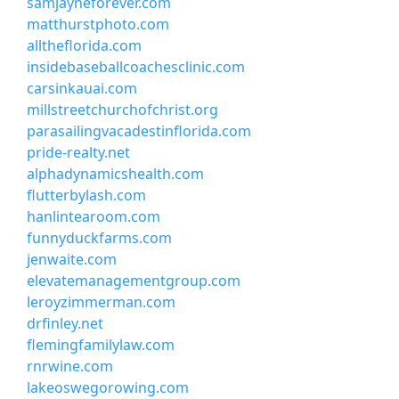
samjayneforever.com
matthurstphoto.com
alltheflorida.com
insidebaseballcoachesclinic.com
carsinkauai.com
millstreetchurchofchrist.org
parasailingvacadestinflorida.com
pride-realty.net
alphadynamicshealth.com
flutterbylash.com
hanlintearoom.com
funnyduckfarms.com
jenwaite.com
elevatemanagementgroup.com
leroyzimmerman.com
drfinley.net
flemingfamilylaw.com
rnrwine.com
lakeoswegorowing.com