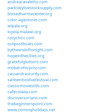
andreacavaletto.com
parksleylivestocksupply.com
boisedharmacenter.org
color-agestores.com
wipala.org
loyola-malawi.org
rosychicc.com
outpostboats.com
bytheendoftonight.com
hopeinthecities.org
gratefulgluttons.com
mobdroforpctv.com
cassandrasturdy.com
sanbenitoolivefestival.com
classicmoviestills.com
cafecolada.com
discoversoriano.com
thebeginnerspoint.com
www.comingholidays.net