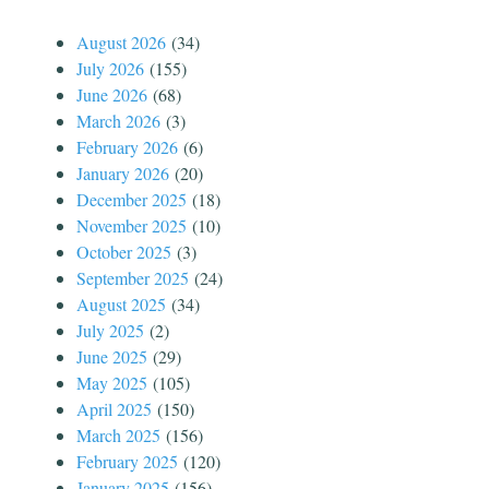
August 2026
(34)
July 2026
(155)
June 2026
(68)
March 2026
(3)
February 2026
(6)
January 2026
(20)
December 2025
(18)
November 2025
(10)
October 2025
(3)
September 2025
(24)
August 2025
(34)
July 2025
(2)
June 2025
(29)
May 2025
(105)
April 2025
(150)
March 2025
(156)
February 2025
(120)
January 2025
(156)