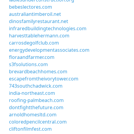
bebeslectores.com
australiantimberoil.net
dinosfamilyrestaurant.net
infraredbuildingtechnologies.com
harvesttablehermann.com
carrosdegolfclub.com
energydevelopmentassociates.com
floraandfarmer.com
s3fsolutions.com
brevardbeachhomes.com
escapefromtheivorytower.com
743southchadwick.com
india-northeast.com
roofing-palmbeach.com
dontfightthefuture.com
arnoldhomesltd.com
coloredpencilcentral.com
cliftonfilmfest.com