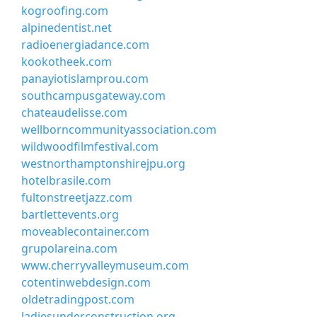
kogroofing.com
alpinedentist.net
radioenergiadance.com
kookotheek.com
panayiotislamprou.com
southcampusgateway.com
chateaudelisse.com
wellborncommunityassociation.com
wildwoodfilmfestival.com
westnorthamptonshirejpu.org
hotelbrasile.com
fultonstreetjazz.com
bartlettevents.org
moveablecontainer.com
grupolareina.com
www.cherryvalleymuseum.com
cotentinwebdesign.com
oldetradingpost.com
ladiesunderconstruction.org