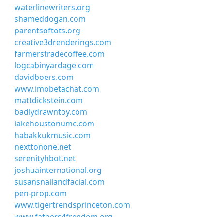
waterlinewriters.org
shameddogan.com
parentsoftots.org
creative3drenderings.com
farmerstradecoffee.com
logcabinyardage.com
davidboers.com
www.imobetachat.com
mattdickstein.com
badlydrawntoy.com
lakehoustonumc.com
habakkukmusic.com
nexttonone.net
serenityhbot.net
joshuainternational.org
susansnailandfacial.com
pen-prop.com
www.tigertrendsprinceton.com
www.fathers4freedom.org