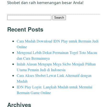
Sbobet dan raih kemenangan besar Anda!
Search
for:
Recent Posts
Cara Mudah Download IDN Play untuk Bermain Judi
Online
Mengenal Lebih Dekat Permainan Togel Toto Macau
dan Cara Bermainnya
Inilah Alasan Mengapa Mega Sicbo Menjadi Pilihan
Utama Pemain Judi di Indonesia
Cara Akses Sbobet Lewat Link Alternatif dengan
Mudah
IDN Play Login: Langkah Mudah untuk Memulai
Bermain Game Online
Archives