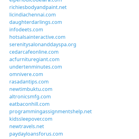
richiesbodyandpaint.net
licindiachennai.com
daughterdarlings.com
infodeets.com
hotsalsainteractive.com
serenitysalonanddayspa.org
cedarcafeonline.com
acfurnituregiant.com
undertenminutes.com
omnivere.com
rasadantips.com
newtimbuktu.com
altronicsmfg.com
eatbaconhill.com
programmingassignmentshelp.net
kidssleepover.com
newtravels.net
paydayloansforus.com