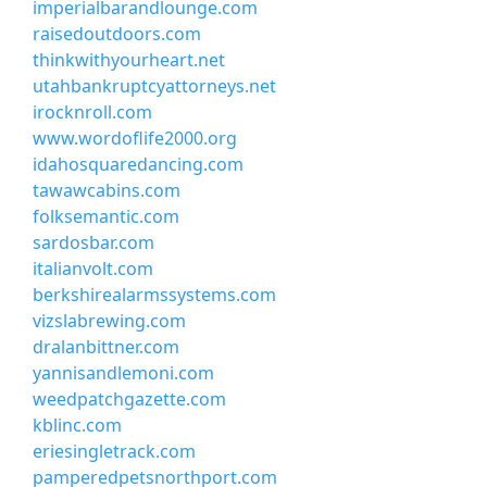
imperialbarandlounge.com
raisedoutdoors.com
thinkwithyourheart.net
utahbankruptcyattorneys.net
irocknroll.com
www.wordoflife2000.org
idahosquaredancing.com
tawawcabins.com
folksemantic.com
sardosbar.com
italianvolt.com
berkshirealarmssystems.com
vizslabrewing.com
dralanbittner.com
yannisandlemoni.com
weedpatchgazette.com
kblinc.com
eriesingletrack.com
pamperedpetsnorthport.com