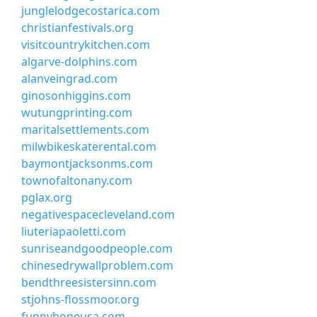
junglelodgecostarica.com
christianfestivals.org
visitcountrykitchen.com
algarve-dolphins.com
alanveingrad.com
ginosonhiggins.com
wutungprinting.com
maritalsettlements.com
milwbikeskaterental.com
baymontjacksonms.com
townofaltonany.com
pglax.org
negativespacecleveland.com
liuteriapaoletti.com
sunriseandgoodpeople.com
chinesedrywallproblem.com
bendthreesistersinn.com
stjohns-flossmoor.org
funnyboneusa.com