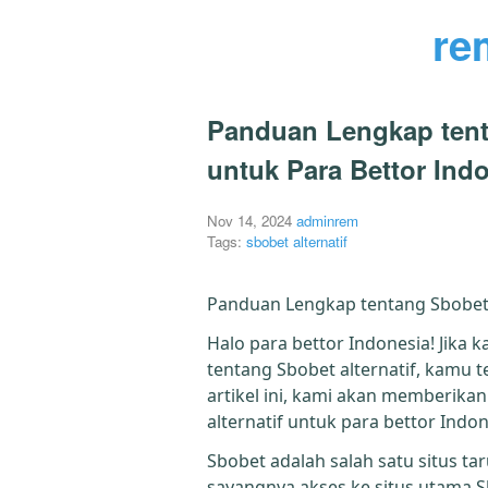
re
Panduan Lengkap tenta
untuk Para Bettor Ind
Nov 14, 2024
adminrem
Tags:
sbobet alternatif
Panduan Lengkap tentang Sbobet A
Halo para bettor Indonesia! Jika
tentang Sbobet alternatif, kamu t
artikel ini, kami akan memberika
alternatif untuk para bettor Indon
Sbobet adalah salah satu situs ta
sayangnya akses ke situs utama S