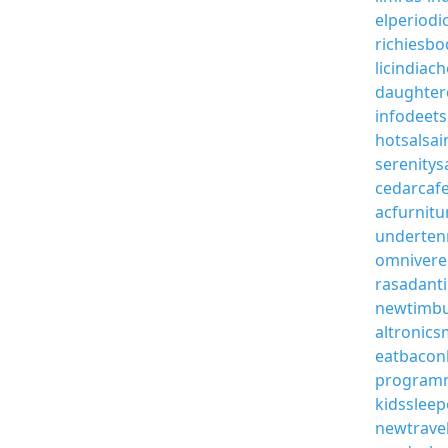
elperiodi
richiesbo
licindiac
daughter
infodeet
hotsalsai
serenity
cedarcaf
acfurnitu
underten
omnivere
rasadant
newtimb
altronic
eatbaconh
programm
kidsslee
newtravel