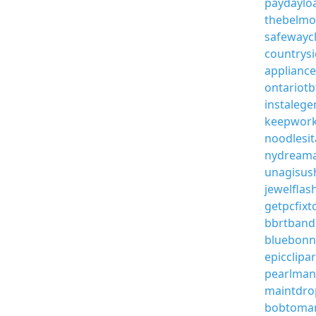
paydaylo
thebelmo
safewayc
countrys
appliance
ontariotb
instaleg
keepwork
noodlesit
nydreama
unagisus
jewelflas
getpcfix
bbrtband
bluebonn
epicclipa
pearlman
maintdro
bobtoma