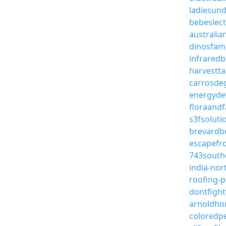
ladiesund
bebeslec
australia
dinosfami
infraredb
harvestt
carrosde
energyde
floraand
s3fsoluti
brevard
escapefr
743south
india-nor
roofing-
dontfigh
arnoldho
coloredpe