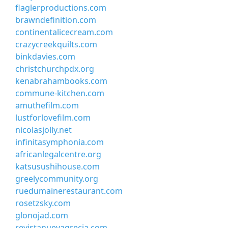
flaglerproductions.com
brawndefinition.com
continentalicecream.com
crazycreekquilts.com
binkdavies.com
christchurchpdx.org
kenabrahambooks.com
commune-kitchen.com
amuthefilm.com
lustforlovefilm.com
nicolasjolly.net
infinitasymphonia.com
africanlegalcentre.org
katsusushihouse.com
greelycommunity.org
ruedumainerestaurant.com
rosetzsky.com
glonojad.com
revistanuevagrecia.com