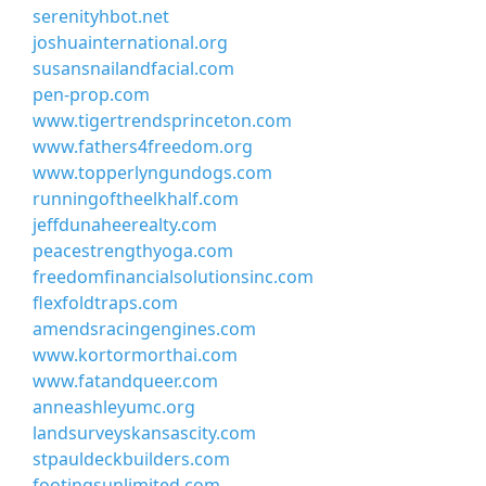
serenityhbot.net
joshuainternational.org
susansnailandfacial.com
pen-prop.com
www.tigertrendsprinceton.com
www.fathers4freedom.org
www.topperlyngundogs.com
runningoftheelkhalf.com
jeffdunaheerealty.com
peacestrengthyoga.com
freedomfinancialsolutionsinc.com
flexfoldtraps.com
amendsracingengines.com
www.kortormorthai.com
www.fatandqueer.com
anneashleyumc.org
landsurveyskansascity.com
stpauldeckbuilders.com
footingsunlimited.com