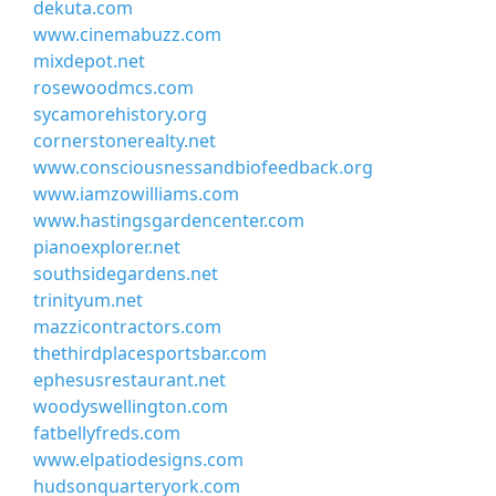
dekuta.com
www.cinemabuzz.com
mixdepot.net
rosewoodmcs.com
sycamorehistory.org
cornerstonerealty.net
www.consciousnessandbiofeedback.org
www.iamzowilliams.com
www.hastingsgardencenter.com
pianoexplorer.net
southsidegardens.net
trinityum.net
mazzicontractors.com
thethirdplacesportsbar.com
ephesusrestaurant.net
woodyswellington.com
fatbellyfreds.com
www.elpatiodesigns.com
hudsonquarteryork.com