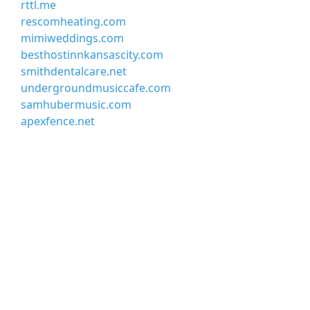
rttl.me
rescomheating.com
mimiweddings.com
besthostinnkansascity.com
smithdentalcare.net
undergroundmusiccafe.com
samhubermusic.com
apexfence.net