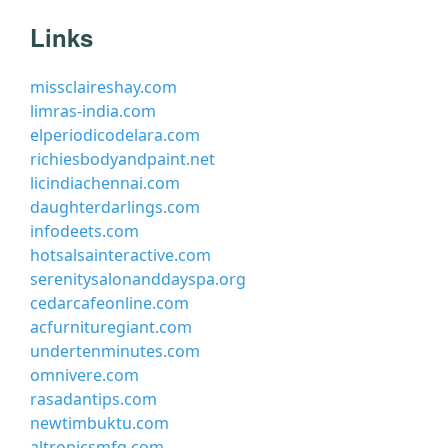
Links
missclaireshay.com
limras-india.com
elperiodicodelara.com
richiesbodyandpaint.net
licindiachennai.com
daughterdarlings.com
infodeets.com
hotsalsainteractive.com
serenitysalonanddayspa.org
cedarcafeonline.com
acfurnituregiant.com
undertenminutes.com
omnivere.com
rasadantips.com
newtimbuktu.com
altronicsmfg.com