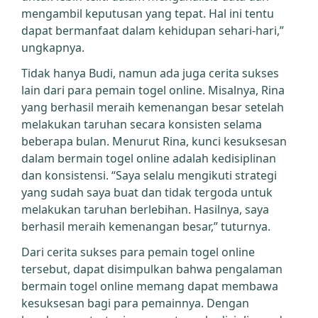
mengambil keputusan yang tepat. Hal ini tentu
dapat bermanfaat dalam kehidupan sehari-hari,”
ungkapnya.
Tidak hanya Budi, namun ada juga cerita sukses
lain dari para pemain togel online. Misalnya, Rina
yang berhasil meraih kemenangan besar setelah
melakukan taruhan secara konsisten selama
beberapa bulan. Menurut Rina, kunci kesuksesan
dalam bermain togel online adalah kedisiplinan
dan konsistensi. “Saya selalu mengikuti strategi
yang sudah saya buat dan tidak tergoda untuk
melakukan taruhan berlebihan. Hasilnya, saya
berhasil meraih kemenangan besar,” tuturnya.
Dari cerita sukses para pemain togel online
tersebut, dapat disimpulkan bahwa pengalaman
bermain togel online memang dapat membawa
kesuksesan bagi para pemainnya. Dengan