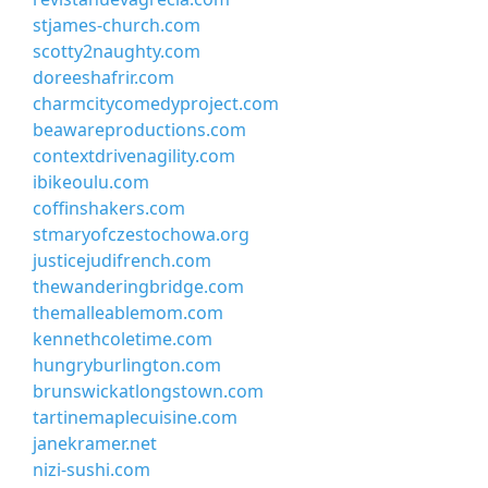
stjames-church.com
scotty2naughty.com
doreeshafrir.com
charmcitycomedyproject.com
beawareproductions.com
contextdrivenagility.com
ibikeoulu.com
coffinshakers.com
stmaryofczestochowa.org
justicejudifrench.com
thewanderingbridge.com
themalleablemom.com
kennethcoletime.com
hungryburlington.com
brunswickatlongstown.com
tartinemaplecuisine.com
janekramer.net
nizi-sushi.com