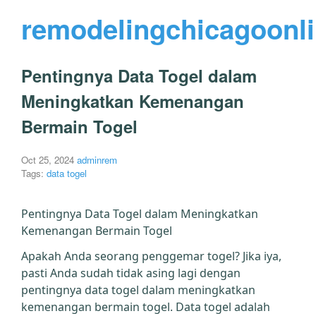
remodelingchicagoonl
Pentingnya Data Togel dalam
Meningkatkan Kemenangan
Bermain Togel
Oct 25, 2024
adminrem
Tags:
data togel
Pentingnya Data Togel dalam Meningkatkan
Kemenangan Bermain Togel
Apakah Anda seorang penggemar togel? Jika iya,
pasti Anda sudah tidak asing lagi dengan
pentingnya data togel dalam meningkatkan
kemenangan bermain togel. Data togel adalah