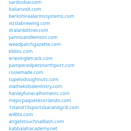
sardosbar.com
italianvolt.com
berkshirealarmssystems.com
vizslabrewing.com
dralanbittner.com
yannisandlemoni.com
weedpatchgazette.com
kblinc.com
eriesingletrack.com
pamperedpetsnorthport.com
rosiemade.com
tupelodoughnuts.com
olathekidsdentistry.com
hanleyfuneralhomeinc.com
mejorpaquetesorlando.com
1stand10sportsbarandgrill.com
w4btx.com
angelstouchnaillash.com
kabbalahacademy.net