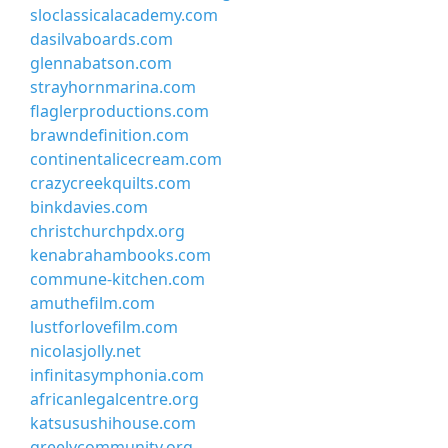
sloclassicalacademy.com
dasilvaboards.com
glennabatson.com
strayhornmarina.com
flaglerproductions.com
brawndefinition.com
continentalicecream.com
crazycreekquilts.com
binkdavies.com
christchurchpdx.org
kenabrahambooks.com
commune-kitchen.com
amuthefilm.com
lustforlovefilm.com
nicolasjolly.net
infinitasymphonia.com
africanlegalcentre.org
katsusushihouse.com
greelycommunity.org