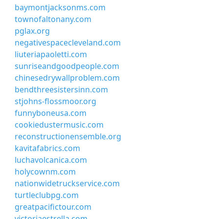
baymontjacksonms.com
townofaltonany.com
pglax.org
negativespacecleveland.com
liuteriapaoletti.com
sunriseandgoodpeople.com
chinesedrywallproblem.com
bendthreesistersinn.com
stjohns-flossmoor.org
funnyboneusa.com
cookiedustermusic.com
reconstructionensemble.org
kavitafabrics.com
luchavolcanica.com
holycownm.com
nationwidetruckservice.com
turtleclubpg.com
greatpacifictour.com
victoriaestrella.com