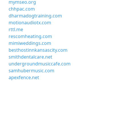
mymseo.org
chhpac.com
dharmadogtraining.com
motionaudiotx.com
rttl.me
rescomheating.com
mimiweddings.com
besthostinnkansascity.com
smithdentalcare.net
undergroundmusiccafe.com
samhubermusic.com
apexfence.net