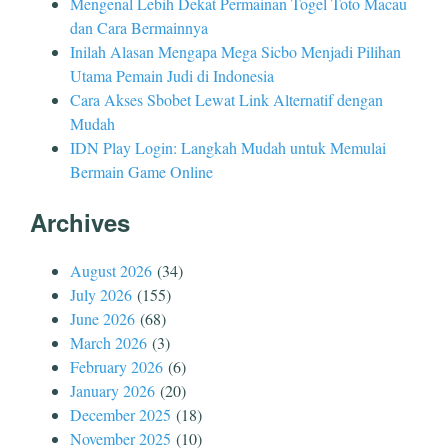
Mengenal Lebih Dekat Permainan Togel Toto Macau
dan Cara Bermainnya
Inilah Alasan Mengapa Mega Sicbo Menjadi Pilihan
Utama Pemain Judi di Indonesia
Cara Akses Sbobet Lewat Link Alternatif dengan
Mudah
IDN Play Login: Langkah Mudah untuk Memulai
Bermain Game Online
Archives
August 2026
(34)
July 2026
(155)
June 2026
(68)
March 2026
(3)
February 2026
(6)
January 2026
(20)
December 2025
(18)
November 2025
(10)