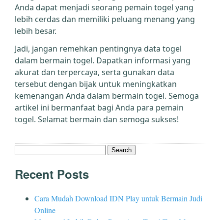
Anda dapat menjadi seorang pemain togel yang
lebih cerdas dan memiliki peluang menang yang
lebih besar.
Jadi, jangan remehkan pentingnya data togel
dalam bermain togel. Dapatkan informasi yang
akurat dan terpercaya, serta gunakan data
tersebut dengan bijak untuk meningkatkan
kemenangan Anda dalam bermain togel. Semoga
artikel ini bermanfaat bagi Anda para pemain
togel. Selamat bermain dan semoga sukses!
Search
for:
Recent Posts
Cara Mudah Download IDN Play untuk Bermain Judi
Online