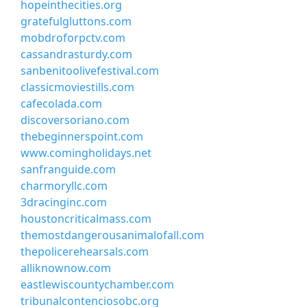
hopeinthecities.org
gratefulgluttons.com
mobdroforpctv.com
cassandrasturdy.com
sanbenitoolivefestival.com
classicmoviestills.com
cafecolada.com
discoversoriano.com
thebeginnerspoint.com
www.comingholidays.net
sanfranguide.com
charmoryllc.com
3dracinginc.com
houstoncriticalmass.com
themostdangerousanimalofall.com
thepolicerehearsals.com
alliknownow.com
eastlewiscountychamber.com
tribunalcontenciosobc.org