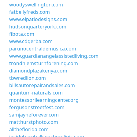
woodyswellington.com
fatbellyfreds.com
www.elpatiodesigns.com
hudsonquarteryork.com
fibota.com
www.cdgerba.com
parunocentraldemusica.com
www.guardianangelassistedliving.com
trondhjemsturnforening.com
diamondplazakenya.com
tbwredlion.com
billsautorepairandsales.com
quantum-naturals.com
montessorilearningcenter.org
fergusonstreetfest.com
samjayneforever.com
matthurstphoto.com
alltheflorida.com
insidebaseballcoachesclinic.com