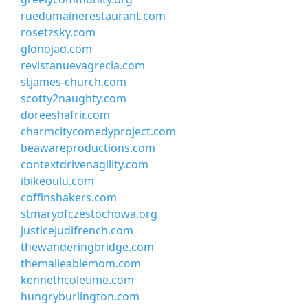
ruedumainerestaurant.com
rosetzsky.com
glonojad.com
revistanuevagrecia.com
stjames-church.com
scotty2naughty.com
doreeshafrir.com
charmcitycomedyproject.com
beawareproductions.com
contextdrivenagility.com
ibikeoulu.com
coffinshakers.com
stmaryofczestochowa.org
justicejudifrench.com
thewanderingbridge.com
themalleablemom.com
kennethcoletime.com
hungryburlington.com