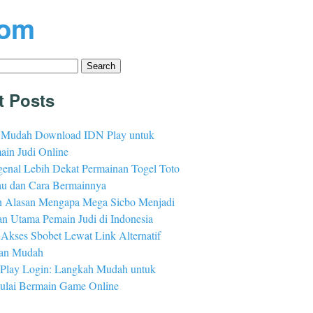
com
t Posts
 Mudah Download IDN Play untuk
ain Judi Online
enal Lebih Dekat Permainan Togel Toto
u dan Cara Bermainnya
ah Alasan Mengapa Mega Sicbo Menjadi
an Utama Pemain Judi di Indonesia
 Akses Sbobet Lewat Link Alternatif
an Mudah
Play Login: Langkah Mudah untuk
lai Bermain Game Online