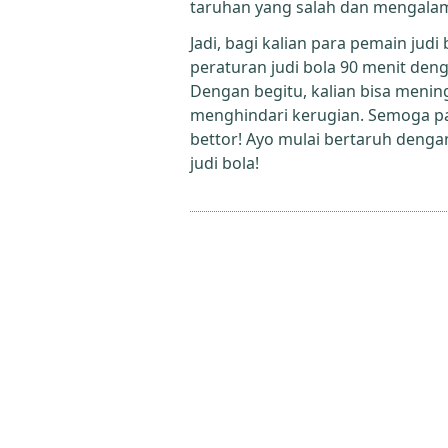
taruhan yang salah dan mengalam
Jadi, bagi kalian para pemain jud
peraturan judi bola 90 menit de
Dengan begitu, kalian bisa meni
menghindari kerugian. Semoga pa
bettor! Ayo mulai bertaruh denga
judi bola!