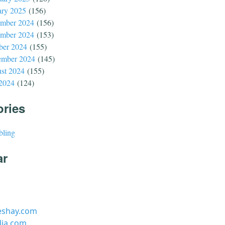
ary 2025
(156)
mber 2024
(156)
mber 2024
(153)
ber 2024
(155)
ember 2024
(145)
st 2024
(155)
 2024
(124)
ories
ling
ar
reshay.com
dia.com