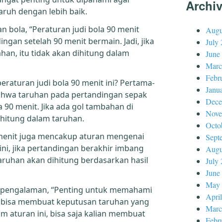
Archi
ruh dengan lebih baik.
n bola, “Peraturan judi bola 90 menit
Augu
ngan setelah 90 menit bermain. Jadi, jika
July
an, itu tidak akan dihitung dalam
June
Marc
Febr
raturan judi bola 90 menit ini? Pertama-
Janu
ahwa taruhan pada pertandingan sepak
Dece
 90 menit. Jika ada gol tambahan di
Nove
ihitung dalam taruhan.
Octo
90 menit juga mencakup aturan mengenai
Sept
ini, jika pertandingan berakhir imbang
Augu
aruhan akan dihitung berdasarkan hasil
July
June
May 
erpengalaman, “Penting untuk memahami
Apri
ar bisa membuat keputusan taruhan yang
Marc
ham aturan ini, bisa saja kalian membuat
Febr