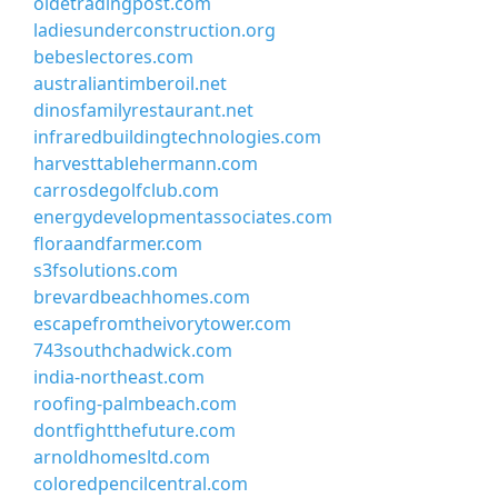
oldetradingpost.com
ladiesunderconstruction.org
bebeslectores.com
australiantimberoil.net
dinosfamilyrestaurant.net
infraredbuildingtechnologies.com
harvesttablehermann.com
carrosdegolfclub.com
energydevelopmentassociates.com
floraandfarmer.com
s3fsolutions.com
brevardbeachhomes.com
escapefromtheivorytower.com
743southchadwick.com
india-northeast.com
roofing-palmbeach.com
dontfightthefuture.com
arnoldhomesltd.com
coloredpencilcentral.com