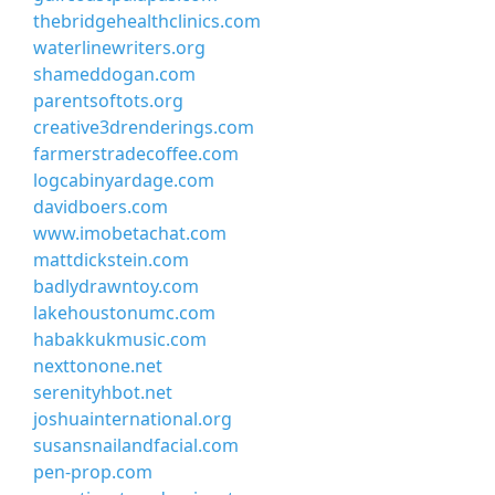
thebridgehealthclinics.com
waterlinewriters.org
shameddogan.com
parentsoftots.org
creative3drenderings.com
farmerstradecoffee.com
logcabinyardage.com
davidboers.com
www.imobetachat.com
mattdickstein.com
badlydrawntoy.com
lakehoustonumc.com
habakkukmusic.com
nexttonone.net
serenityhbot.net
joshuainternational.org
susansnailandfacial.com
pen-prop.com