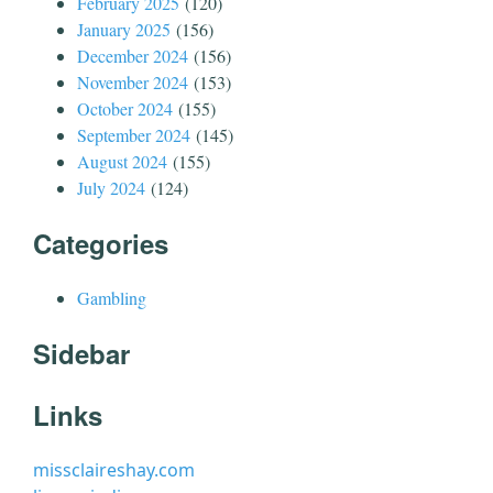
February 2025
(120)
January 2025
(156)
December 2024
(156)
November 2024
(153)
October 2024
(155)
September 2024
(145)
August 2024
(155)
July 2024
(124)
Categories
Gambling
Sidebar
Links
missclaireshay.com