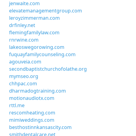
jenwaite.com
elevatemanagementgroup.com
leroyzimmerman.com
drfinley.net
flemingfamilylaw.com
rnrwine.com
lakeoswegorowing.com
fuquayfamilycounseling.com
agouveia.com
secondbaptistchurchofolathe.org
mymseo.org
chhpac.com
dharmadogtraining.com
motionaudiotx.com
rttl.me
rescomheating.com
mimiweddings.com
besthostinnkansascity.com
smithdentalcare.net