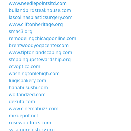
www.needlepointsltd.com
bullandbirdsteakhouse.com
lascolinasplasticsurgery.com
www.cliftonheritage.org
sma43.org
remodelingchicagoonline.com
brentwoodyogacenter.com
www.tiptonlandscaping.com
steppingupstewardship.org
ccvoptica.com
washingtonlehigh.com
luigisbakery.com
hanabi-sushi.com
wolfandzed.com
dekuta.com
www.cinemabuzz.com
mixdepot.net
rosewoodmcs.com
sycamorehistory.org