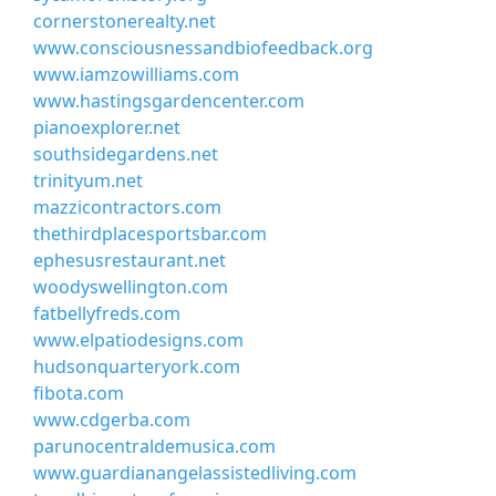
cornerstonerealty.net
www.consciousnessandbiofeedback.org
www.iamzowilliams.com
www.hastingsgardencenter.com
pianoexplorer.net
southsidegardens.net
trinityum.net
mazzicontractors.com
thethirdplacesportsbar.com
ephesusrestaurant.net
woodyswellington.com
fatbellyfreds.com
www.elpatiodesigns.com
hudsonquarteryork.com
fibota.com
www.cdgerba.com
parunocentraldemusica.com
www.guardianangelassistedliving.com