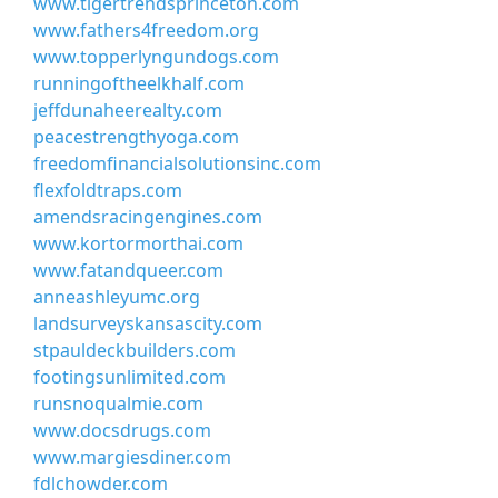
www.tigertrendsprinceton.com
www.fathers4freedom.org
www.topperlyngundogs.com
runningoftheelkhalf.com
jeffdunaheerealty.com
peacestrengthyoga.com
freedomfinancialsolutionsinc.com
flexfoldtraps.com
amendsracingengines.com
www.kortormorthai.com
www.fatandqueer.com
anneashleyumc.org
landsurveyskansascity.com
stpauldeckbuilders.com
footingsunlimited.com
runsnoqualmie.com
www.docsdrugs.com
www.margiesdiner.com
fdlchowder.com