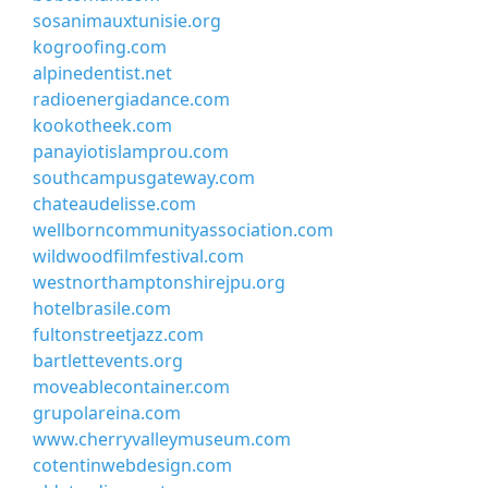
sosanimauxtunisie.org
kogroofing.com
alpinedentist.net
radioenergiadance.com
kookotheek.com
panayiotislamprou.com
southcampusgateway.com
chateaudelisse.com
wellborncommunityassociation.com
wildwoodfilmfestival.com
westnorthamptonshirejpu.org
hotelbrasile.com
fultonstreetjazz.com
bartlettevents.org
moveablecontainer.com
grupolareina.com
www.cherryvalleymuseum.com
cotentinwebdesign.com