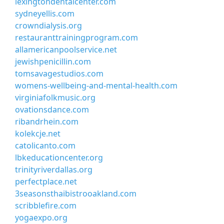
lexingtondentalcenter.com
sydneyellis.com
crowndialysis.org
restauranttrainingprogram.com
allamericanpoolservice.net
jewishpenicillin.com
tomsavagestudios.com
womens-wellbeing-and-mental-health.com
virginiafolkmusic.org
ovationsdance.com
ribandrhein.com
kolekcje.net
catolicanto.com
lbkeducationcenter.org
trinityriverdallas.org
perfectplace.net
3seasonsthaibistrooakland.com
scribblefire.com
yogaexpo.org