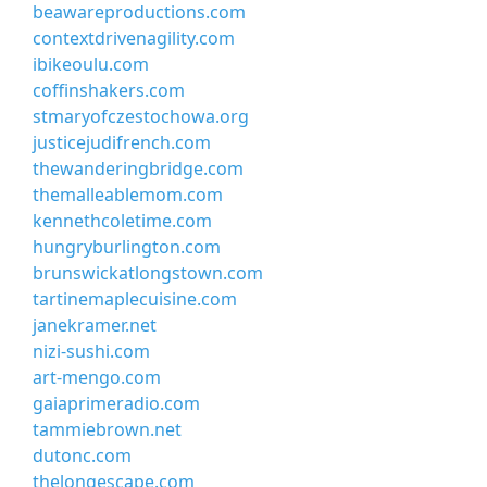
beawareproductions.com
contextdrivenagility.com
ibikeoulu.com
coffinshakers.com
stmaryofczestochowa.org
justicejudifrench.com
thewanderingbridge.com
themalleablemom.com
kennethcoletime.com
hungryburlington.com
brunswickatlongstown.com
tartinemaplecuisine.com
janekramer.net
nizi-sushi.com
art-mengo.com
gaiaprimeradio.com
tammiebrown.net
dutonc.com
thelongescape.com