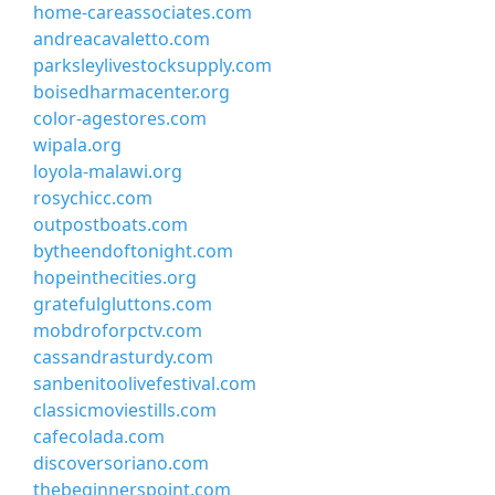
home-careassociates.com
andreacavaletto.com
parksleylivestocksupply.com
boisedharmacenter.org
color-agestores.com
wipala.org
loyola-malawi.org
rosychicc.com
outpostboats.com
bytheendoftonight.com
hopeinthecities.org
gratefulgluttons.com
mobdroforpctv.com
cassandrasturdy.com
sanbenitoolivefestival.com
classicmoviestills.com
cafecolada.com
discoversoriano.com
thebeginnerspoint.com