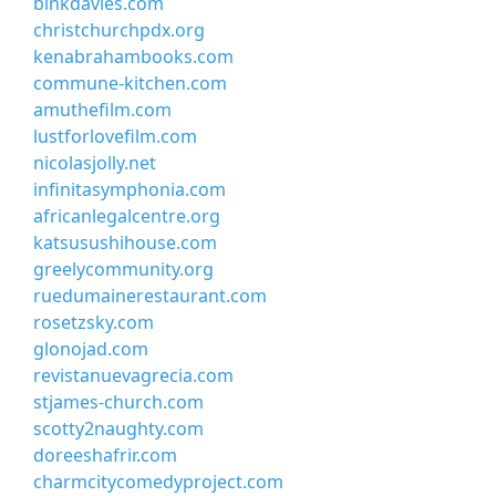
binkdavies.com
christchurchpdx.org
kenabrahambooks.com
commune-kitchen.com
amuthefilm.com
lustforlovefilm.com
nicolasjolly.net
infinitasymphonia.com
africanlegalcentre.org
katsusushihouse.com
greelycommunity.org
ruedumainerestaurant.com
rosetzsky.com
glonojad.com
revistanuevagrecia.com
stjames-church.com
scotty2naughty.com
doreeshafrir.com
charmcitycomedyproject.com