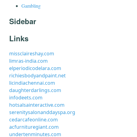
Gambling
Sidebar
Links
missclaireshay.com
limras-india.com
elperiodicodelara.com
richiesbodyandpaint.net
licindiachennai.com
daughterdarlings.com
infodeets.com
hotsalsainteractive.com
serenitysalonanddayspa.org
cedarcafeonline.com
acfurnituregiant.com
undertenminutes.com