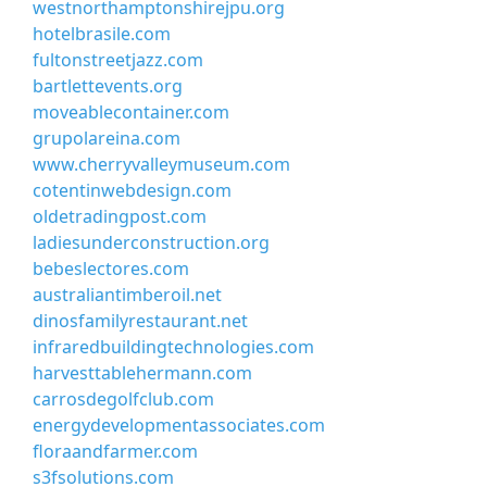
westnorthamptonshirejpu.org
hotelbrasile.com
fultonstreetjazz.com
bartlettevents.org
moveablecontainer.com
grupolareina.com
www.cherryvalleymuseum.com
cotentinwebdesign.com
oldetradingpost.com
ladiesunderconstruction.org
bebeslectores.com
australiantimberoil.net
dinosfamilyrestaurant.net
infraredbuildingtechnologies.com
harvesttablehermann.com
carrosdegolfclub.com
energydevelopmentassociates.com
floraandfarmer.com
s3fsolutions.com