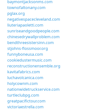
baymontjacksonms.com
townofaltonany.com
pglax.org
negativespacecleveland.com
liuteriapaoletti.com
sunriseandgoodpeople.com
chinesedrywallproblem.com
bendthreesistersinn.com
stjohns-flossmoor.org
funnyboneusa.com
cookiedustermusic.com
reconstructionensemble.org
kavitafabrics.com
luchavolcanica.com
holycownm.com
nationwidetruckservice.com
turtleclubpg.com
greatpacifictour.com
victoriaestrella.com