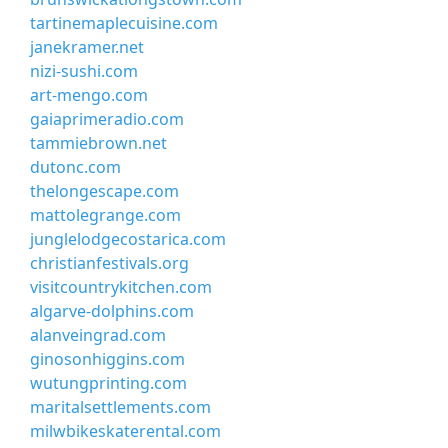
tartinemaplecuisine.com
janekramer.net
nizi-sushi.com
art-mengo.com
gaiaprimeradio.com
tammiebrown.net
dutonc.com
thelongescape.com
mattolegrange.com
junglelodgecostarica.com
christianfestivals.org
visitcountrykitchen.com
algarve-dolphins.com
alanveingrad.com
ginosonhiggins.com
wutungprinting.com
maritalsettlements.com
milwbikeskaterental.com