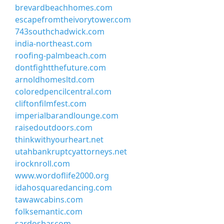
brevardbeachhomes.com
escapefromtheivorytower.com
743southchadwick.com
india-northeast.com
roofing-palmbeach.com
dontfightthefuture.com
arnoldhomesltd.com
coloredpencilcentral.com
cliftonfilmfest.com
imperialbarandlounge.com
raisedoutdoors.com
thinkwithyourheart.net
utahbankruptcyattorneys.net
irocknroll.com
www.wordoflife2000.org
idahosquaredancing.com
tawawcabins.com
folksemantic.com
sardosbar.com