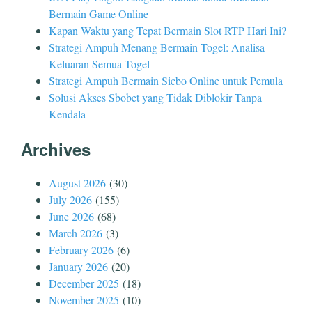
Bermain Game Online
Kapan Waktu yang Tepat Bermain Slot RTP Hari Ini?
Strategi Ampuh Menang Bermain Togel: Analisa
Keluaran Semua Togel
Strategi Ampuh Bermain Sicbo Online untuk Pemula
Solusi Akses Sbobet yang Tidak Diblokir Tanpa
Kendala
Archives
August 2026
(30)
July 2026
(155)
June 2026
(68)
March 2026
(3)
February 2026
(6)
January 2026
(20)
December 2025
(18)
November 2025
(10)