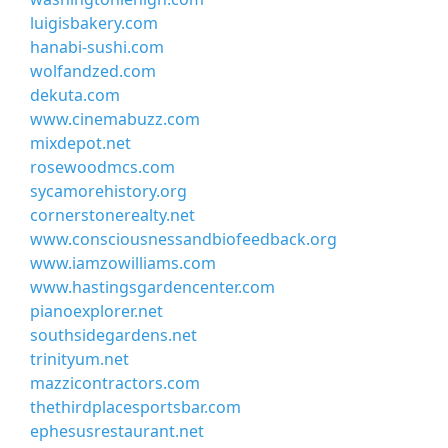
luigisbakery.com
hanabi-sushi.com
wolfandzed.com
dekuta.com
www.cinemabuzz.com
mixdepot.net
rosewoodmcs.com
sycamorehistory.org
cornerstonerealty.net
www.consciousnessandbiofeedback.org
www.iamzowilliams.com
www.hastingsgardencenter.com
pianoexplorer.net
southsidegardens.net
trinityum.net
mazzicontractors.com
thethirdplacesportsbar.com
ephesusrestaurant.net