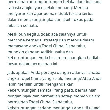
permainan untung-untungan belaka dan tidak ada
rahasia angka yang selalu menang. Mereka
menyarankan agar pemain tidak terlalu serius
dalam memasang angka dan lebih fokus pada
hiburan semata.
Meskipun begitu, tidak ada salahnya untuk
mencoba berbagai strategi dan metode dalam
memasang angka Togel China. Siapa tahu,
mungkin dengan sedikit usaha dan
keberuntungan, Anda bisa memenangkan hadiah
besar dalam permainan ini.
Jadi, apakah Anda percaya dengan adanya rahasia
angka Togel China yang selalu menang? Atau Anda
lebih memilih untuk mengandalkan
keberuntungan semata? Yang pasti, bermainlah
dengan bijak dan nikmatilah setiap momen dalam
permainan Togel China. Siapa tahu,
keberuntungan sedang menunggu Anda di ujung