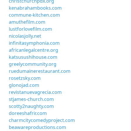
christchurchpdx.org
kenabrahambooks.com
commune-kitchen.com
amuthefilm.com
lustforlovefilm.com
nicolasjolly.net
infinitasymphonia.com
africanlegalcentre.org
katsusushihouse.com
greelycommunity.org
ruedumainerestaurant.com
rosetzsky.com
glonojad.com
revistanuevagrecia.com
stjames-church.com
scotty2naughty.com
doreeshafrir.com
charmcitycomedyproject.com
beawareproductions.com