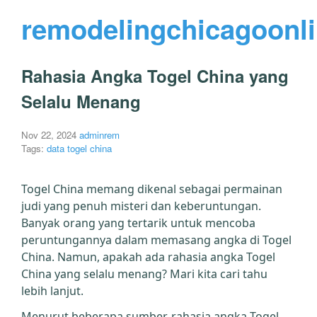
remodelingchicagoonl
Rahasia Angka Togel China yang
Selalu Menang
Nov 22, 2024
adminrem
Tags:
data togel china
Togel China memang dikenal sebagai permainan
judi yang penuh misteri dan keberuntungan.
Banyak orang yang tertarik untuk mencoba
peruntungannya dalam memasang angka di Togel
China. Namun, apakah ada rahasia angka Togel
China yang selalu menang? Mari kita cari tahu
lebih lanjut.
Menurut beberapa sumber, rahasia angka Togel