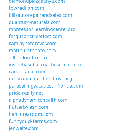
diamondplazakenya.com
tbwredlion.com
billsautorepairandsales.com
quantum-naturals.com
montessorilearningcenter.org
fergusonstreetfest.com
samjayneforever.com
matthurstphoto.com
alltheflorida.com
insidebaseballcoachesclinic.com
carsinkauai.com
millstreetchurchofchrist.org
parasailingvacadestinflorida.com
pride-realty.net
alphadynamicshealth.com
flutterbylash.com
hanlintearoom.com
funnyduckfarms.com
jenwaite.com