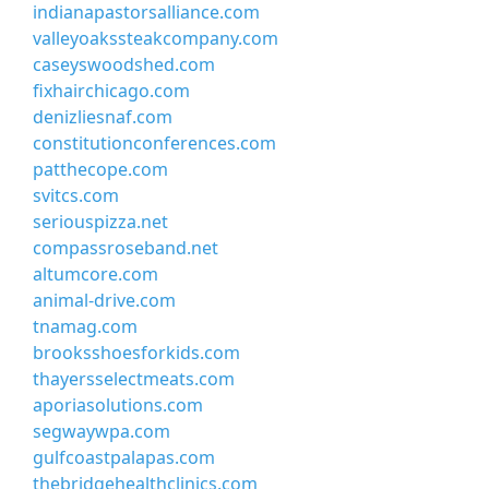
indianapastorsalliance.com
valleyoakssteakcompany.com
caseyswoodshed.com
fixhairchicago.com
denizliesnaf.com
constitutionconferences.com
patthecope.com
svitcs.com
seriouspizza.net
compassroseband.net
altumcore.com
animal-drive.com
tnamag.com
brooksshoesforkids.com
thayersselectmeats.com
aporiasolutions.com
segwaywpa.com
gulfcoastpalapas.com
thebridgehealthclinics.com