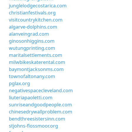
junglelodgecostarica.com
christianfestivals.org
visitcountrykitchen.com
algarve-dolphins.com
alanveingrad.com
ginosonhiggins.com
wutungprinting.com
maritalsettlements.com
milwbikeskaterental.com
baymontjacksonms.com
townofaltonany.com
pglax.org
negativespacecleveland.com
liuteriapaoletti.com
sunriseandgoodpeople.com
chinesedrywallproblem.com
bendthreesistersinn.com
stjohns-flossmoor.org