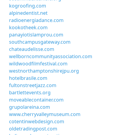
kogroofing.com
alpinedentist.net
radioenergiadance.com
kookotheek.com
panayiotislamprou.com
southcampusgateway.com
chateaudelisse.com
wellborncommunityassociation.com
wildwoodfilmfestival.com
westnorthamptonshirejpu.org
hotelbrasile.com
fultonstreetjazz.com
bartlettevents.org
moveablecontainer.com
grupolareina.com
www.cherryvalleymuseum.com
cotentinwebdesign.com
oldetradingpost.com