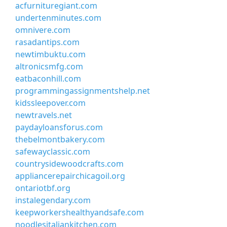
acfurnituregiant.com
undertenminutes.com
omnivere.com
rasadantips.com
newtimbuktu.com
altronicsmfg.com
eatbaconhill.com
programmingassignmentshelp.net
kidssleepover.com
newtravels.net
paydayloansforus.com
thebelmontbakery.com
safewayclassic.com
countrysidewoodcrafts.com
appliancerepairchicagoil.org
ontariotbf.org
instalegendary.com
keepworkershealthyandsafe.com
noodlesitaliankitchen.com