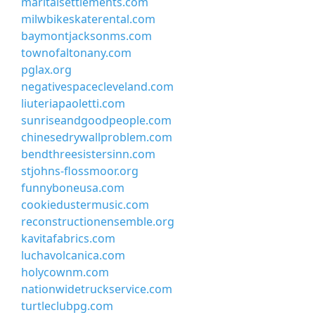
maritalsettlements.com
milwbikeskaterental.com
baymontjacksonms.com
townofaltonany.com
pglax.org
negativespacecleveland.com
liuteriapaoletti.com
sunriseandgoodpeople.com
chinesedrywallproblem.com
bendthreesistersinn.com
stjohns-flossmoor.org
funnyboneusa.com
cookiedustermusic.com
reconstructionensemble.org
kavitafabrics.com
luchavolcanica.com
holycownm.com
nationwidetruckservice.com
turtleclubpg.com