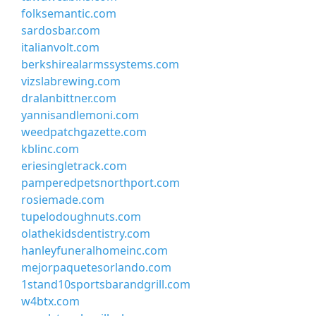
folksemantic.com
sardosbar.com
italianvolt.com
berkshirealarmssystems.com
vizslabrewing.com
dralanbittner.com
yannisandlemoni.com
weedpatchgazette.com
kblinc.com
eriesingletrack.com
pamperedpetsnorthport.com
rosiemade.com
tupelodoughnuts.com
olathekidsdentistry.com
hanleyfuneralhomeinc.com
mejorpaquetesorlando.com
1stand10sportsbarandgrill.com
w4btx.com