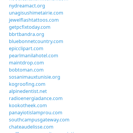
nydreamact.org
unagisushimetairie.com
jewelflashtattoos.com
getpcfixtoday.com
bbrtbandra.org
bluebonnetcountry.com
epicclipart.com
pearlmanilahotel.com
maintdrop.com
bobtoman.com
sosanimauxtunisie.org
kogroofing.com
alpinedentist.net
radioenergiadance.com
kookotheek.com
panayiotislamprou.com
southcampusgateway.com
chateaudelisse.com