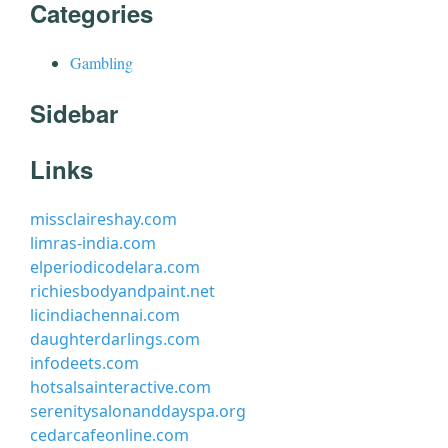
Categories
Gambling
Sidebar
Links
missclaireshay.com
limras-india.com
elperiodicodelara.com
richiesbodyandpaint.net
licindiachennai.com
daughterdarlings.com
infodeets.com
hotsalsainteractive.com
serenitysalonanddayspa.org
cedarcafeonline.com