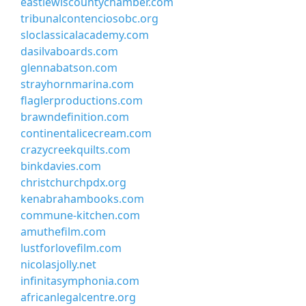
eastlewiscountychamber.com
tribunalcontenciosobc.org
sloclassicalacademy.com
dasilvaboards.com
glennabatson.com
strayhornmarina.com
flaglerproductions.com
brawndefinition.com
continentalicecream.com
crazycreekquilts.com
binkdavies.com
christchurchpdx.org
kenabrahambooks.com
commune-kitchen.com
amuthefilm.com
lustforlovefilm.com
nicolasjolly.net
infinitasymphonia.com
africanlegalcentre.org