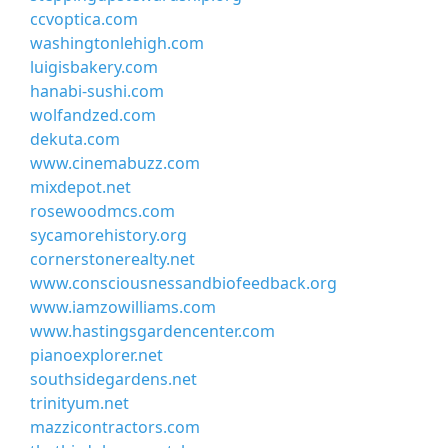
ccvoptica.com
washingtonlehigh.com
luigisbakery.com
hanabi-sushi.com
wolfandzed.com
dekuta.com
www.cinemabuzz.com
mixdepot.net
rosewoodmcs.com
sycamorehistory.org
cornerstonerealty.net
www.consciousnessandbiofeedback.org
www.iamzowilliams.com
www.hastingsgardencenter.com
pianoexplorer.net
southsidegardens.net
trinityum.net
mazzicontractors.com