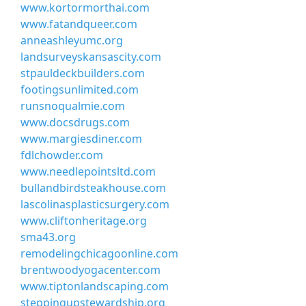
www.kortormorthai.com
www.fatandqueer.com
anneashleyumc.org
landsurveyskansascity.com
stpauldeckbuilders.com
footingsunlimited.com
runsnoqualmie.com
www.docsdrugs.com
www.margiesdiner.com
fdlchowder.com
www.needlepointsltd.com
bullandbirdsteakhouse.com
lascolinasplasticsurgery.com
www.cliftonheritage.org
sma43.org
remodelingchicagoonline.com
brentwoodyogacenter.com
www.tiptonlandscaping.com
steppingupstewardship.org