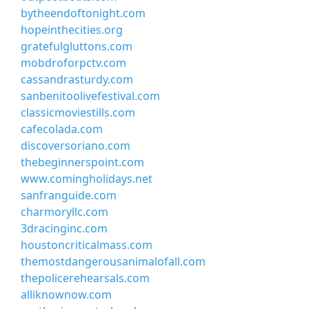
bytheendoftonight.com
hopeinthecities.org
gratefulgluttons.com
mobdroforpctv.com
cassandrasturdy.com
sanbenitoolivefestival.com
classicmoviestills.com
cafecolada.com
discoversoriano.com
thebeginnerspoint.com
www.comingholidays.net
sanfranguide.com
charmoryllc.com
3dracinginc.com
houstoncriticalmass.com
themostdangerousanimalofall.com
thepolicerehearsals.com
alliknownow.com