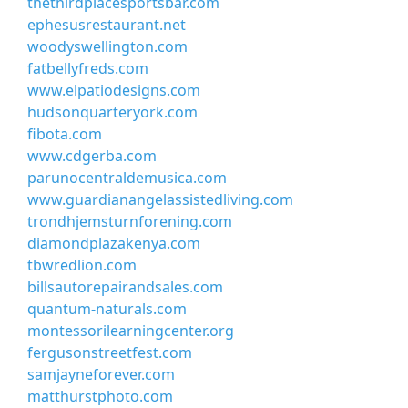
thethirdplacesportsbar.com
ephesusrestaurant.net
woodyswellington.com
fatbellyfreds.com
www.elpatiodesigns.com
hudsonquarteryork.com
fibota.com
www.cdgerba.com
parunocentraldemusica.com
www.guardianangelassistedliving.com
trondhjemsturnforening.com
diamondplazakenya.com
tbwredlion.com
billsautorepairandsales.com
quantum-naturals.com
montessorilearningcenter.org
fergusonstreetfest.com
samjayneforever.com
matthurstphoto.com