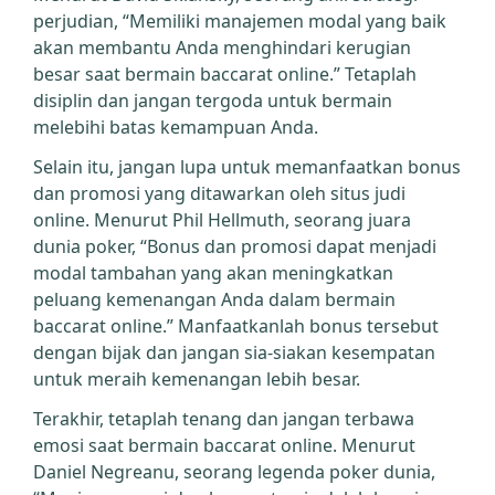
perjudian, “Memiliki manajemen modal yang baik
akan membantu Anda menghindari kerugian
besar saat bermain baccarat online.” Tetaplah
disiplin dan jangan tergoda untuk bermain
melebihi batas kemampuan Anda.
Selain itu, jangan lupa untuk memanfaatkan bonus
dan promosi yang ditawarkan oleh situs judi
online. Menurut Phil Hellmuth, seorang juara
dunia poker, “Bonus dan promosi dapat menjadi
modal tambahan yang akan meningkatkan
peluang kemenangan Anda dalam bermain
baccarat online.” Manfaatkanlah bonus tersebut
dengan bijak dan jangan sia-siakan kesempatan
untuk meraih kemenangan lebih besar.
Terakhir, tetaplah tenang dan jangan terbawa
emosi saat bermain baccarat online. Menurut
Daniel Negreanu, seorang legenda poker dunia,