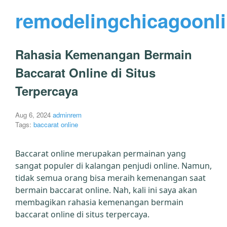
remodelingchicagoonl
Rahasia Kemenangan Bermain
Baccarat Online di Situs
Terpercaya
Aug 6, 2024
adminrem
Tags:
baccarat online
Baccarat online merupakan permainan yang
sangat populer di kalangan penjudi online. Namun,
tidak semua orang bisa meraih kemenangan saat
bermain baccarat online. Nah, kali ini saya akan
membagikan rahasia kemenangan bermain
baccarat online di situs terpercaya.